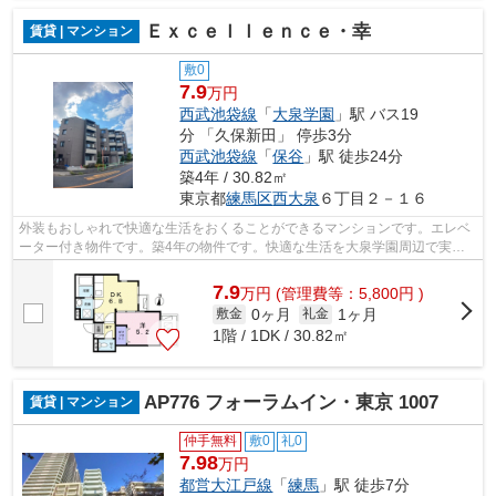
Ｅｘｃｅｌｌｅｎｃｅ・幸
賃貸 | マンション
敷0
7.9
万円
西武池袋線
「
大泉学園
」駅 バス19
分 「久保新田」 停歩3分
西武池袋線
「
保谷
」駅 徒歩24分
築4年 / 30.82㎡
東京都
練馬区
西大泉
６丁目２－１６
外装もおしゃれで快適な生活をおくることができるマンションです。エレベ
ーター付き物件です。築4年の物件です。快適な生活を大泉学園周辺で実
現。03-5947-4800かshop_oizumigakuen@un...
7.9
万
円
(管理費等：5,800円 )
0ヶ月
1ヶ月
敷金
礼金
1階 / 1DK / 30.82㎡
AP776 フォーラムイン・東京 1007
賃貸 | マンション
仲手無料
敷0
礼0
7.98
万円
都営大江戸線
「
練馬
」駅 徒歩7分