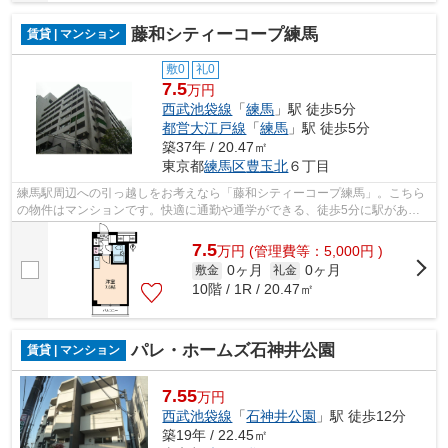
藤和シティーコープ練馬
賃貸 | マンション
敷0
礼0
7.5
万円
西武池袋線
「
練馬
」駅 徒歩5分
都営大江戸線
「
練馬
」駅 徒歩5分
築37年 / 20.47㎡
東京都
練馬区
豊玉北
６丁目
練馬駅周辺への引っ越しをお考えなら「藤和シティーコープ練馬」。こちら
の物件はマンションです。快適に通勤や通学ができる、徒歩5分に駅がある
物件です。こちらの物件にはエレベータ...
7.5
万
円
(管理費等：5,000円 )
0ヶ月
0ヶ月
敷金
礼金
10階 / 1R / 20.47㎡
パレ・ホームズ石神井公園
賃貸 | マンション
7.55
万円
西武池袋線
「
石神井公園
」駅 徒歩12分
築19年 / 22.45㎡