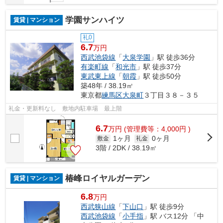
学園サンハイツ
賃貸 | マンション
礼0
6.7
万円
西武池袋線
「
大泉学園
」駅 徒歩36分
有楽町線
「
和光市
」駅 徒歩37分
東武東上線
「
朝霞
」駅 徒歩50分
築48年 / 38.19㎡
東京都
練馬区
大泉町
３丁目３８－３５
礼金・更新料なし 敷地内駐車場 最上階
6.7
万
円
(管理費等：4,000円 )
1ヶ月
0ヶ月
敷金
礼金
3階 / 2DK / 38.19㎡
椿峰ロイヤルガーデン
賃貸 | マンション
6.8
万円
西武狭山線
「
下山口
」駅 徒歩9分
西武池袋線
「
小手指
」駅 バス12分 「中