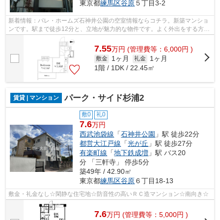
東京都
練馬区
谷原
５丁目3-2
新着情報：パレ・ホームズ石神井公園の空室情報ならコチラ。新築マンショ
ンです。駅まで徒歩12分と、立地が魅力的な物件です。よく外出をする方、
石神井公園エリアの物件は如何でしょ...
7.55
万
円
(管理費等：6,000円 )
1ヶ月
1ヶ月
敷金
礼金
1階 / 1DK / 22.45㎡
パーク・サイド杉浦2
賃貸 | マンション
敷0
礼0
7.6
万円
西武池袋線
「
石神井公園
」駅 徒歩22分
都営大江戸線
「
光が丘
」駅 徒歩27分
有楽町線
「
地下鉄成増
」駅 バス20
分 「三軒寺」 停歩5分
築49年 / 42.90㎡
東京都
練馬区
谷原
６丁目18-13
敷金・礼金なし☆閑静な住宅地☆防音性の高いＲＣ造マンション☆南向き☆
7.6
万
円
(管理費等：5,000円 )