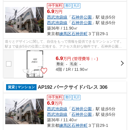
仲手無料
敷0
礼0
6.9
万円
西武池袋線
「
石神井公園
」駅 徒歩5分
西武池袋線
「
石神井公園
」駅 徒歩5分
築36年 / 11.90㎡
東京都
練馬区
石神井町
３丁目29-1
造りとデザインに関して、自信をもって情報を提供できるマンションです。
駅まで徒歩5分の位置に立地する、アクセス良好な物件です。石神井公園周
辺に住みたいのであれば、ユニホー大泉...
6.9
万
円
(管理費等：- )
敷金
-
礼金
-
4階 / 1R / 11.90㎡
AP192 パークサイドパレス 306
賃貸 | マンション
仲手無料
敷0
礼0
6.9
万円
西武池袋線
「
石神井公園
」駅 徒歩5分
西武池袋線
「
石神井公園
」駅 徒歩5分
築36年 / 11.40㎡
東京都
練馬区
石神井町
３丁目29-1