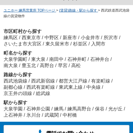
ユニホー 練馬営業所 TOPページ
>
(賃貸)路線・駅から探す
>
西武鉄道西武池袋
線の賃貸物件
市区町村から探す
練馬区
/
西東京市
/
中野区
/
新座市
/
小金井市
/
所沢市
/
さいたま市大宮区
/
東久留米市
/
杉並区
/
入間市
町名から探す
大泉学園町
/
東大泉
/
南田中
/
石神井町
/
石神井台
/
南大泉
/
豊玉北
/
高野台
/
早宮
/
高松
路線から探す
西武池袋線
/
西武新宿線
/
都営大江戸線
/
有楽町線
/
副都心線
/
西武有楽町線
/
東武東上線
/
中央線
/
京王井の頭線
/
総武線
駅から探す
大泉学園
/
石神井公園
/
練馬
/
練馬高野台
/
保谷
/
光が丘
/
上石神井
/
氷川台
/
武蔵関
/
中村橋