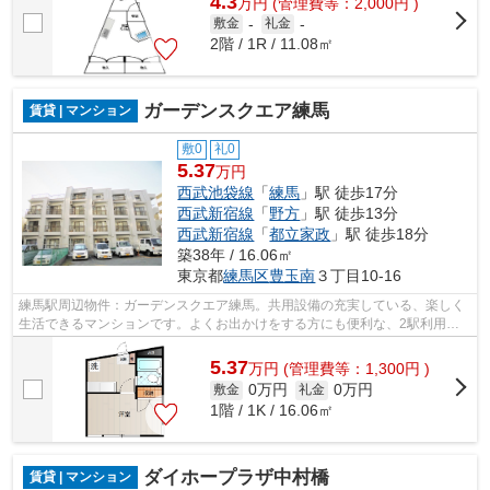
4.3
万
円
(管理費等：2,000円 )
敷金
-
礼金
-
2階 / 1R / 11.08㎡
ガーデンスクエア練馬
賃貸 | マンション
敷0
礼0
5.37
万円
西武池袋線
「
練馬
」駅 徒歩17分
西武新宿線
「
野方
」駅 徒歩13分
西武新宿線
「
都立家政
」駅 徒歩18分
築38年 / 16.06㎡
東京都
練馬区
豊玉南
３丁目10-16
練馬駅周辺物件：ガーデンスクエア練馬。共用設備の充実している、楽しく
生活できるマンションです。よくお出かけをする方にも便利な、2駅利用可
能なマンションです。ユニホー大泉学園...
5.37
万
円
(管理費等：1,300円 )
0万円
0万円
敷金
礼金
1階 / 1K / 16.06㎡
ダイホープラザ中村橋
賃貸 | マンション