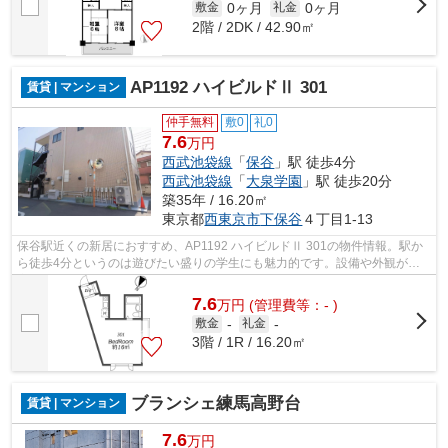
0ヶ月
0ヶ月
敷金
礼金
2階 / 2DK / 42.90㎡
AP1192 ハイビルドⅡ 301
賃貸 | マンション
仲手無料
敷0
礼0
7.6
万円
西武池袋線
「
保谷
」駅 徒歩4分
西武池袋線
「
大泉学園
」駅 徒歩20分
築35年 / 16.20㎡
東京都
西東京市
下保谷
４丁目1-13
保谷駅近くの新居におすすめ、AP1192 ハイビルドⅡ 301の物件情報。駅か
ら徒歩4分というのは遊びたい盛りの学生にも魅力的です。設備や外観が充
実しているマンションです。お友達を招待...
7.6
万
円
(管理費等：- )
敷金
-
礼金
-
3階 / 1R / 16.20㎡
ブランシェ練馬高野台
賃貸 | マンション
7.6
万円