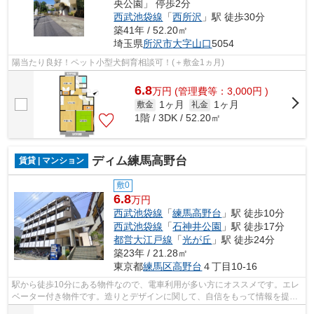
央公園」 停歩2分
西武池袋線
「
西所沢
」駅 徒歩30分
築41年 / 52.20㎡
埼玉県
所沢市
大字山口
5054
陽当たり良好！ペット小型犬飼育相談可！(＋敷金1ヵ月)
6.8
万
円
(管理費等：3,000円 )
1ヶ月
1ヶ月
敷金
礼金
1階 / 3DK / 52.20㎡
ディム練馬高野台
賃貸 | マンション
敷0
6.8
万円
西武池袋線
「
練馬高野台
」駅 徒歩10分
西武池袋線
「
石神井公園
」駅 徒歩17分
都営大江戸線
「
光が丘
」駅 徒歩24分
築23年 / 21.28㎡
東京都
練馬区
高野台
４丁目10-16
駅から徒歩10分にある物件なので、電車利用が多い方にオススメです。エレ
ベーター付き物件です。造りとデザインに関して、自信をもって情報を提供
できるマンションです。不動産につい...