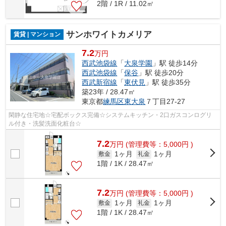
2階 / 1R / 11.02㎡
サンホワイトカメリア
賃貸 | マンション
7.2
万円
西武池袋線
「
大泉学園
」駅 徒歩14分
西武池袋線
「
保谷
」駅 徒歩20分
西武新宿線
「
東伏見
」駅 徒歩35分
築23年 / 28.47㎡
東京都
練馬区
東大泉
７丁目27-27
閑静な住宅地☆宅配ボックス完備☆システムキッチン・2口ガスコンログリ
ル付き・洗髪洗面化粧台☆
7.2
万
円
(管理費等：5,000円 )
1ヶ月
1ヶ月
敷金
礼金
1階 / 1K / 28.47㎡
7.2
万
円
(管理費等：5,000円 )
1ヶ月
1ヶ月
敷金
礼金
1階 / 1K / 28.47㎡