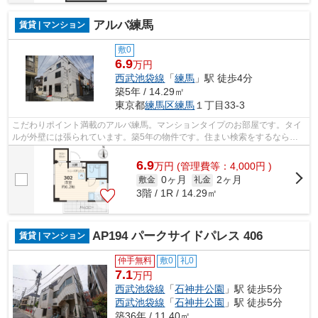
アルバ練馬
賃貸 | マンション
敷0
6.9
万円
西武池袋線
「
練馬
」駅 徒歩4分
築5年 / 14.29㎡
東京都
練馬区
練馬
１丁目33-3
こだわりポイント満載のアルバ練馬。マンションタイプのお部屋です。タイ
ルが外壁には張られています。築5年の物件です。住まい検索をするなら、
練馬区が如何でしょうか。ユニホー大泉...
6.9
万
円
(管理費等：4,000円 )
0ヶ月
2ヶ月
敷金
礼金
3階 / 1R / 14.29㎡
AP194 パークサイドパレス 406
賃貸 | マンション
仲手無料
敷0
礼0
7.1
万円
西武池袋線
「
石神井公園
」駅 徒歩5分
西武池袋線
「
石神井公園
」駅 徒歩5分
築36年 / 11.40㎡