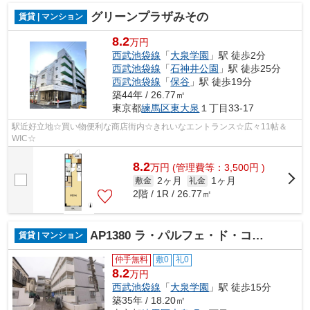
グリーンプラザみその
賃貸 | マンション
8.2
万円
西武池袋線
「
大泉学園
」駅 徒歩2分
西武池袋線
「
石神井公園
」駅 徒歩25分
西武池袋線
「
保谷
」駅 徒歩19分
築44年 / 26.77㎡
東京都
練馬区
東大泉
１丁目33-17
駅近好立地☆買い物便利な商店街内☆きれいなエントランス☆広々11帖＆
WIC☆
8.2
万
円
(管理費等：3,500円 )
2ヶ月
1ヶ月
敷金
礼金
2階 / 1R / 26.77㎡
AP1380 ラ・パルフェ・ド・コントゥール 111
賃貸 | マンション
仲手無料
敷0
礼0
8.2
万円
西武池袋線
「
大泉学園
」駅 徒歩15分
築35年 / 18.20㎡