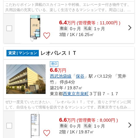
こだわりポイント満載のスカイコート中村橋。エレベーター付き物件です。
共用設備の充実している、楽しく生活できるマンションです。周辺には、徒
歩4分で利用できる駅があります。次の...
6.4
万
円
(管理費等：11,000円 )
0ヶ月
1ヶ月
敷金
礼金
3階 / 1K / 16.25㎡
レオパレスＩＴ
賃貸 | マンション
敷0
6.6
万円
西武池袋線
「
保谷
」駅 バス12分 「荒井
竹」 停歩4分
築21年 / 19.87㎡
東京都
西東京市
泉町
３丁目７－１７
ぜひ一度見ていただきたい、「レオパレスＩＴ」です。造りとデザインに関
して、自信をもって情報を提供できるマンションです。西東京市でも住みや
すい保谷エリア周辺の事なら、03-5947...
6.6
万
円
(管理費等：8,000円 )
0ヶ月
1ヶ月
敷金
礼金
2階 / 1K / 19.87㎡