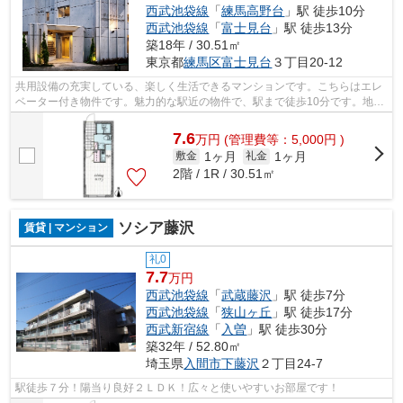
西武池袋線
「
練馬高野台
」駅 徒歩10分
西武池袋線
「
富士見台
」駅 徒歩13分
築18年 / 30.51㎡
東京都
練馬区
富士見台
３丁目20-12
共用設備の充実している、楽しく生活できるマンションです。こちらはエレ
ベーター付き物件です。魅力的な駅近の物件で、駅まで徒歩10分です。地域
密着型のユニホー大泉学園店だからこ...
7.6
万
円
(管理費等：5,000円 )
1ヶ月
1ヶ月
敷金
礼金
2階 / 1R / 30.51㎡
ソシア藤沢
賃貸 | マンション
礼0
7.7
万円
西武池袋線
「
武蔵藤沢
」駅 徒歩7分
西武池袋線
「
狭山ヶ丘
」駅 徒歩17分
西武新宿線
「
入曽
」駅 徒歩30分
築32年 / 52.80㎡
埼玉県
入間市
下藤沢
２丁目24-7
駅徒歩７分！陽当り良好２ＬＤＫ！広々と使いやすいお部屋です！