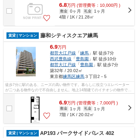
6.8
万
円
(管理費等：10,000円 )
0ヶ月
1ヶ月
敷金
礼金
4階 / 1K / 21.28㎡
藤和シティスクエア練馬
賃貸 | マンション
6.9
万円
都営大江戸線
「
練馬
」駅 徒歩7分
西武豊島線
「
豊島園
」駅 徒歩10分
都営大江戸線
「
豊島園
」駅 徒歩7分
築32年 / 20.02㎡
東京都
練馬区
練馬
３丁目2－5
徒歩7分に駅のある、ニーズの高い物件です。暮らしに役立つエレベーター
が二つある物件なので不自由しません。地上14階建てのイチオシの物件で
す。造りとデザインに関して、自信をもっ...
6.9
万
円
(管理費等：7,000円 )
1ヶ月
1ヶ月
敷金
礼金
7階 / 1K / 20.02㎡
AP193 パークサイドパレス 402
賃貸 | マンション