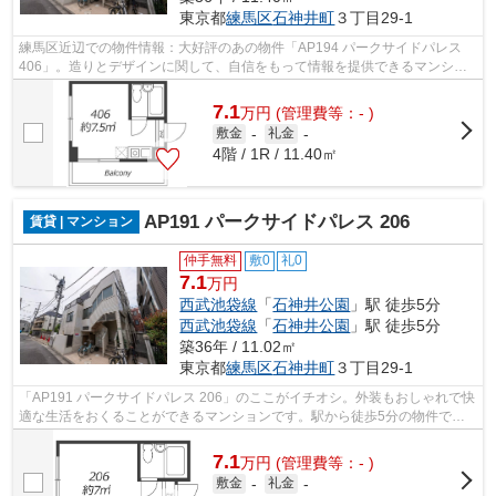
東京都
練馬区
石神井町
３丁目29-1
練馬区近辺での物件情報：大好評のあの物件「AP194 パークサイドパレス
406」。造りとデザインに関して、自信をもって情報を提供できるマンショ
ンです。駅から徒歩5分の物件で毎日の通...
7.1
万
円
(管理費等：- )
敷金
-
礼金
-
4階 / 1R / 11.40㎡
AP191 パークサイドパレス 206
賃貸 | マンション
仲手無料
敷0
礼0
7.1
万円
西武池袋線
「
石神井公園
」駅 徒歩5分
西武池袋線
「
石神井公園
」駅 徒歩5分
築36年 / 11.02㎡
東京都
練馬区
石神井町
３丁目29-1
「AP191 パークサイドパレス 206」のここがイチオシ。外装もおしゃれで快
適な生活をおくることができるマンションです。駅から徒歩5分の物件で毎
日の通勤・通学が楽になります。アクセ...
7.1
万
円
(管理費等：- )
敷金
-
礼金
-