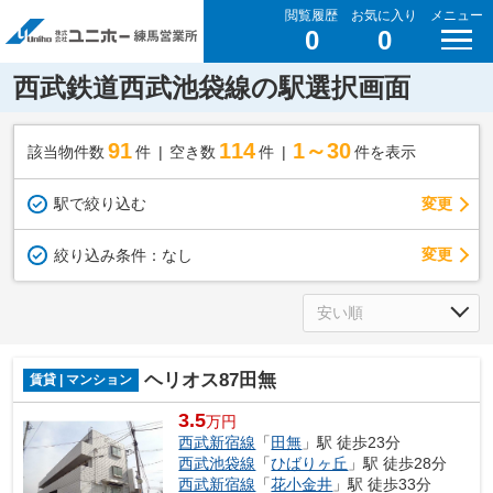
閲覧履歴
お気に入り
メニュー
0
0
西武鉄道西武池袋線の駅選択画面
91
114
1～30
該当物件数
件
空き数
件
件を表示
駅で絞り込む
変更
変更
絞り込み条件：
なし
ヘリオス87田無
賃貸 | マンション
3.5
万円
西武新宿線
「
田無
」駅 徒歩23分
西武池袋線
「
ひばりヶ丘
」駅 徒歩28分
西武新宿線
「
花小金井
」駅 徒歩33分