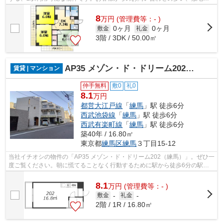
ごみ置き場があります。防犯対策もバッ...
8
万
円
(管理費等：- )
0ヶ月
0ヶ月
敷金
礼金
3階 / 3DK / 50.00㎡
AP35 メゾン・ド・ドリーム202（練馬）
賃貸 | マンション
仲手無料
敷0
礼0
8.1
万円
都営大江戸線
「
練馬
」駅 徒歩6分
西武池袋線
「
練馬
」駅 徒歩6分
西武有楽町線
「
練馬
」駅 徒歩6分
築40年 / 16.80㎡
東京都
練馬区
練馬
３丁目15-12
当社イチオシの物件の「AP35 メゾン・ド・ドリーム202（練馬）」。ぜひ一
度ご覧ください。朝に慌てることなく行動するために駅から徒歩6分の駅近
物件はいかがでしょうか。こちらはマン...
8.1
万
円
(管理費等：- )
敷金
-
礼金
-
2階 / 1R / 16.80㎡