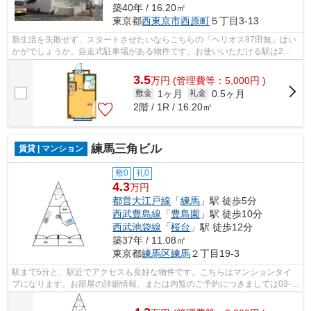
築40年 / 16.20㎡
東京都
西東京市
西原町
５丁目3-13
新生活を失敗せず、スタートさせたいならこちらの「ヘリオス87田無」はい
かがでしょうか。自走式駐車場がある物件です。お使いいただける駅は2駅
あり、行き先に応じて使い分けができま...
3.5
万
円
(管理費等：5,000円 )
1ヶ月
0.5ヶ月
敷金
礼金
2階 / 1R / 16.20㎡
練馬三角ビル
賃貸 | マンション
敷0
礼0
4.3
万円
都営大江戸線
「
練馬
」駅 徒歩5分
西武豊島線
「
豊島園
」駅 徒歩10分
西武池袋線
「
桜台
」駅 徒歩12分
築37年 / 11.08㎡
東京都
練馬区
練馬
２丁目19-3
駅まで5分と、駅近でアクセスも良好な物件です。こちらはマンションタイ
プになります。お部屋の詳細情報、または内覧のご予約につきましては03-
5947-4800までお問い合わせください。ユ...