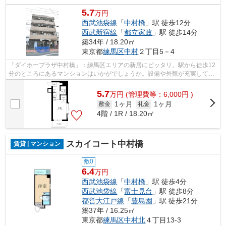
5.7
万円
西武池袋線
「
中村橋
」駅 徒歩12分
西武新宿線
「
都立家政
」駅 徒歩14分
築34年 / 18.20㎡
東京都
練馬区
中村
２丁目5－4
「ダイホープラザ中村橋」：練馬区エリアの新居にピッタリ。駅から徒歩12
分のところにあるマンションはいかがでしょうか。設備や外観が充実してい
るマンションです。お友達を招待する...
5.7
万
円
(管理費等：6,000円 )
1ヶ月
1ヶ月
敷金
礼金
4階 / 1R / 18.20㎡
スカイコート中村橋
賃貸 | マンション
敷0
6.4
万円
西武池袋線
「
中村橋
」駅 徒歩4分
西武池袋線
「
富士見台
」駅 徒歩8分
都営大江戸線
「
豊島園
」駅 徒歩21分
築37年 / 16.25㎡
東京都
練馬区
中村北
４丁目13-3