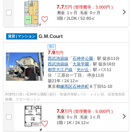
7.7
万
円
(管理費等：3,000円 )
1ヶ月
0ヶ月
敷金
礼金
3階 / 2LDK / 52.80㎡
G.M.Court
賃貸 | マンション
敷0
7.9
万円
西武池袋線
「
石神井公園
」駅 徒歩11分
西武池袋線
「
大泉学園
」駅 徒歩16分
都営大江戸線
「
光が丘
」駅 バス11
分 「三原台一丁目」 停歩11分
築21年 / 24.12㎡
東京都
練馬区
石神井町
８丁目51-10
利便性の良い石神井公園駅♪急行・快速停車駅♪バス・トイレ別、浴室換気乾
燥機、クローゼット☆
7.9
万
円
(管理費等：5,000円 )
0ヶ月
1ヶ月
敷金
礼金
1階 / 1K / 24.12㎡