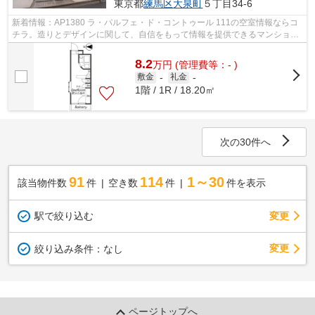
東京都
練馬区
大泉町
５丁目34-6
新着情報：AP1380 ラ・パルフェ・ド・コントゥール 111の空室情報ならコ
チラ。造りとデザインに関して、自信をもって情報を提供できるマンション
です。駅から徒歩15分のところにあるマ...
8.2
万
円
(管理費等：- )
敷金
-
礼金
-
1階 / 1R / 18.20㎡
次の30件へ
91
114
1～30
該当物件数
件
空き数
件
件を表示
駅で絞り込む
変更
変更
絞り込み条件：
なし
ページトップへ