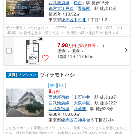
西武池袋線
「
桜台
」駅 徒歩15分
都営大江戸線
「
豊島園
」駅 徒歩11分
築39年 / 13.52㎡
東京都
練馬区
中村北
１丁目11-3
ぜひ一度見ていただきたい、「AP776 フォーラムイン・東京 1007」です。
14階建ての物件を是非ご覧ください。利便性の高い徒歩7分の物件です。こ
ちらはマンションタイプになります。練...
7.98
万
円
(管理費等：- )
敷金
-
礼金
-
10階 / 1R / 13.52㎡
ヴィラモトハシ
賃貸 | マンション
敷0
礼0
8
万円
西武新宿線
「
上石神井
」駅 徒歩18分
西武池袋線
「
大泉学園
」駅 徒歩22分
西武新宿線
「
武蔵関
」駅 徒歩23分
築38年 / 50.00㎡
東京都
練馬区
石神井台
５丁目22-14
こだわりポイント満載のヴィラモトハシ。電車でのアクセスを快適なものに
する、2駅利用可能な物件です。お客様からのお問い合わせの多い、敷地内