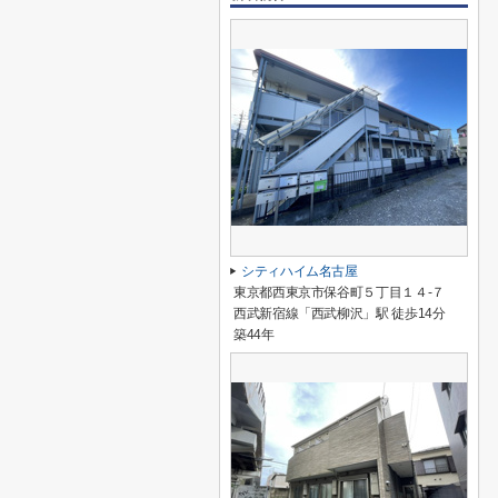
シティハイム名古屋
東京都西東京市保谷町５丁目１４-７
西武新宿線「西武柳沢」駅 徒歩14分
築44年