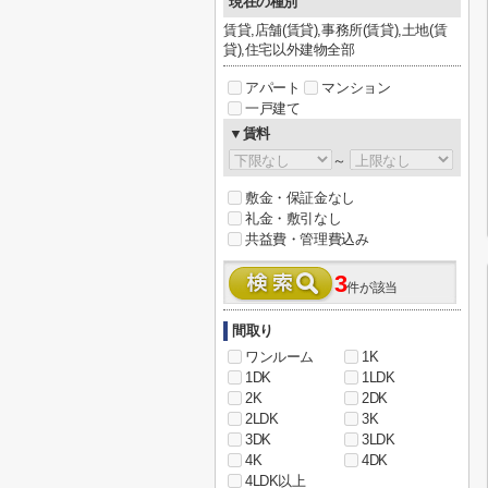
現在の種別
賃貸,店舗(賃貸),事務所(賃貸),土地(賃
貸),住宅以外建物全部
アパート
マンション
一戸建て
▼賃料
～
敷金・保証金なし
礼金・敷引なし
共益費・管理費込み
3
件が該当
間取り
ワンルーム
1K
1DK
1LDK
2K
2DK
2LDK
3K
3DK
3LDK
4K
4DK
4LDK以上