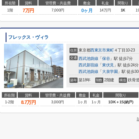
所在階
賃料
管理費・共益費
敷金
礼金
間取り
7
万円
0ヶ月
1階
7,000円
14万円
1K
1
フレックス・ヴィラ
東京都
西東京市
東町
４丁目10-23
住所
交通
西武池袋線
「
保谷
」駅 徒歩7分
西武新宿線
「
東伏見
」駅 徒歩24分
西武池袋線
「
大泉学園
」駅 徒歩3
築18年
2階建
鉄骨
築年
階数
構造
所在階
賃料
管理費・共益費
敷金
礼金
間取り
8.7
万円
1-2階
3,000円
1ヶ月
1ヶ月
1DK＋1S(納戸)