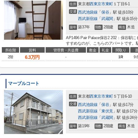
東京都
西東京市
東町
１丁目6-1
住所
交通
西武池袋線
「
保谷
」駅 徒歩10分
西武新宿線
「
武蔵関
」駅 徒歩15分
築37年
2階建
木造
築年
階数
構造
AP1496 Pair Palace保谷2 20
すすめなのが、こちらのアパートです。駅か
所在階
賃料
管理費・共益費
敷金
礼金
間取り
6.3
万円
2階
-
1R
9.
マーブルコート
東京都
西東京市
東町
５丁目6-10
住所
交通
西武池袋線
「
保谷
」駅 徒歩17分
西武新宿線
「
東伏見
」駅 徒歩17分
西武新宿線
「
武蔵関
」駅 徒歩24分
築19年
2階建
木造
築年
階数
構造