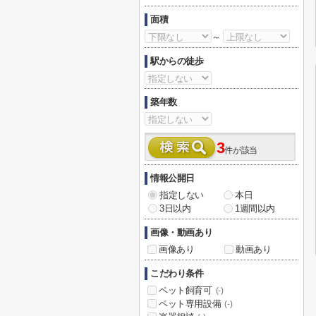
面積
～
駅からの徒歩
築年数
3
件が該当
情報公開日
指定しない
本日
3日以内
1週間以内
画像・動画あり
画像あり
動画あり
こだわり条件
ペット飼育可
(-)
ペット専用設備
(-)