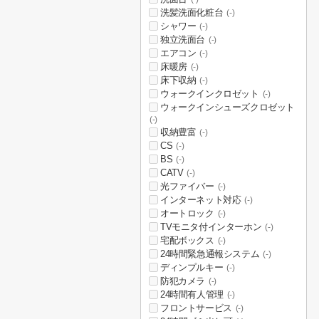
洗髪洗面化粧台
(-)
シャワー
(-)
独立洗面台
(-)
エアコン
(-)
床暖房
(-)
床下収納
(-)
ウォークインクロゼット
(-)
ウォークインシューズクロゼット
(-)
収納豊富
(-)
CS
(-)
BS
(-)
CATV
(-)
光ファイバー
(-)
インターネット対応
(-)
オートロック
(-)
TVモニタ付インターホン
(-)
宅配ボックス
(-)
24時間緊急通報システム
(-)
ディンプルキー
(-)
防犯カメラ
(-)
24時間有人管理
(-)
フロントサービス
(-)