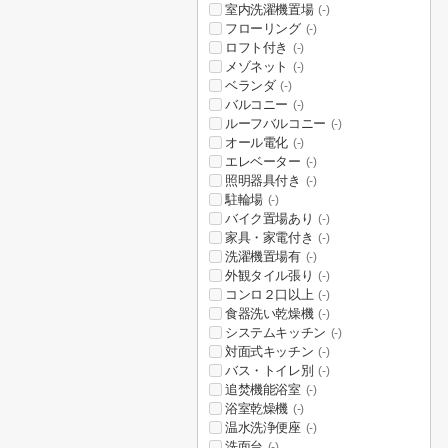
室内洗濯機置場
(-)
フローリング
(-)
ロフト付き
(-)
メゾネット
(-)
ベランダ
(-)
バルコニー
(-)
ルーフバルコニー
(-)
オール電化
(-)
エレベーター
(-)
照明器具付き
(-)
駐輪場
(-)
バイク置場あり
(-)
家具・家電付き
(-)
洗濯機置場有
(-)
外観タイル張り
(-)
コンロ２口以上
(-)
食器洗い乾燥機
(-)
システムキッチン
(-)
対面式キッチン
(-)
バス・トイレ別
(-)
追焚機能浴室
(-)
浴室乾燥機
(-)
温水洗浄便座
(-)
洗面台
(-)