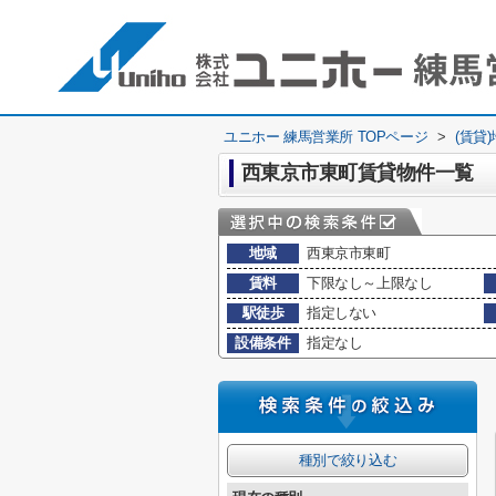
ユニホー 練馬営業所 TOPページ
>
(賃貸
西東京市東町賃貸物件一覧
地域
西東京市東町
賃料
下限なし～上限なし
駅徒歩
指定しない
設備条件
指定なし
種別で絞り込む