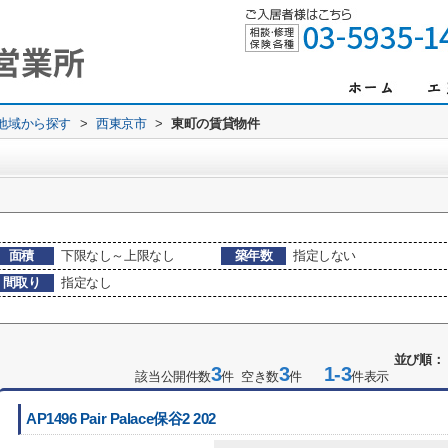
)地域から探す
>
西東京市
>
東町の賃貸物件
面積
下限なし～上限なし
築年数
指定しない
間取り
指定なし
並び順：
3
3
1-3
該当公開件数
件 空き数
件
件表示
AP1496 Pair Palace保谷2 202