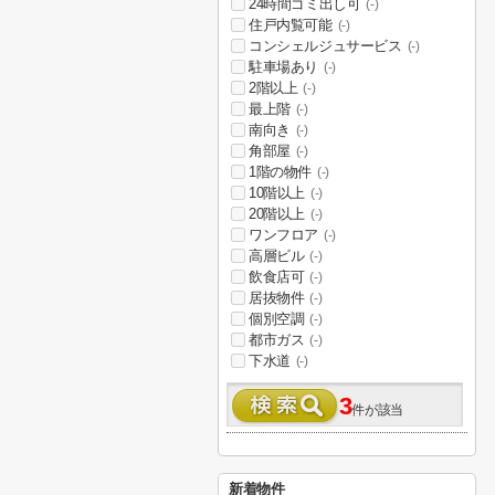
24時間ゴミ出し可
(-)
住戸内覧可能
(-)
コンシェルジュサービス
(-)
駐車場あり
(-)
2階以上
(-)
最上階
(-)
南向き
(-)
角部屋
(-)
1階の物件
(-)
10階以上
(-)
20階以上
(-)
ワンフロア
(-)
高層ビル
(-)
飲食店可
(-)
居抜物件
(-)
個別空調
(-)
都市ガス
(-)
下水道
(-)
3
件が該当
新着物件