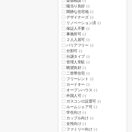
楽器相談
(-)
陽当り良好
(-)
閑静な住宅地
(-)
デザイナーズ
(-)
リノベーション済
(-)
保証人不要
(-)
事務所可
(-)
２人入居可
(-)
バリアフリー
(-)
分割可
(-)
分譲タイプ
(-)
管理人常駐
(-)
眺望良好
(-)
二世帯住宅
(-)
フリーレント
(-)
カードキー
(-)
オープンハウス
(-)
外国人可
(-)
ガスコンロ設置可
(-)
ルームシェア可
(-)
学生向け
(-)
カップル向け
(-)
女性向け
(-)
ファミリー向け
(-)