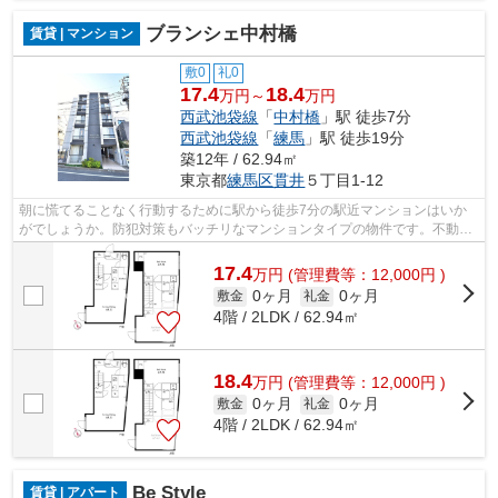
ブランシェ中村橋
賃貸 | マンション
敷0
礼0
17.4
18.4
万円～
万円
西武池袋線
「
中村橋
」駅 徒歩7分
西武池袋線
「
練馬
」駅 徒歩19分
築12年 / 62.94㎡
東京都
練馬区
貫井
５丁目1-12
朝に慌てることなく行動するために駅から徒歩7分の駅近マンションはいか
がでしょうか。防犯対策もバッチリなマンションタイプの物件です。不動産
に関する事なら、まずは03-5947-4800か...
17.4
万
円
(管理費等：12,000円 )
0ヶ月
0ヶ月
敷金
礼金
4階 / 2LDK / 62.94㎡
18.4
万
円
(管理費等：12,000円 )
0ヶ月
0ヶ月
敷金
礼金
4階 / 2LDK / 62.94㎡
Be Style
賃貸 | アパート