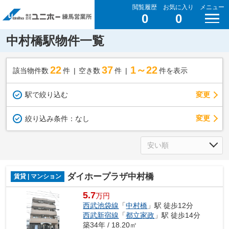
閲覧履歴
お気に入り
メニュー
0
0
中村橋駅物件一覧
22
37
1～22
該当物件数
件
空き数
件
件を表示
駅で絞り込む
変更
変更
絞り込み条件：
なし
ダイホープラザ中村橋
賃貸 | マンション
5.7
万円
西武池袋線
「
中村橋
」駅 徒歩12分
西武新宿線
「
都立家政
」駅 徒歩14分
築34年 / 18.20㎡