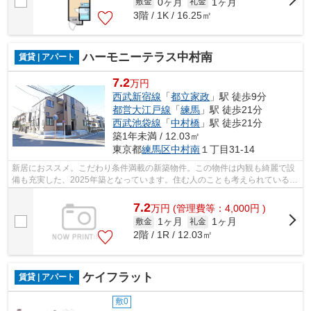
0ヶ月
1ヶ月
敷金
礼金
3階 / 1K / 16.25㎡
ハーモニーテラス中村南
賃貸 | アパート
7.2
万円
西武新宿線
「
都立家政
」駅 徒歩9分
都営大江戸線
「
練馬
」駅 徒歩21分
西武池袋線
「
中村橋
」駅 徒歩21分
築1年未満 / 12.03㎡
東京都
練馬区
中村南
１丁目31-14
新居におススメ。こだわり条件満載の新築物件。この物件は内観も綺麗で設
備も充実した、2025年築となっています。住む人のことも考えられている満
足度の高いアパートです。駅から徒歩9...
7.2
万
円
(管理費等：4,000円 )
1ヶ月
1ヶ月
敷金
礼金
2階 / 1R / 12.03㎡
ケイフラット
賃貸 | アパート
敷0