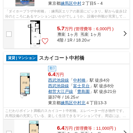
東京都
練馬区
中村
２丁目5－4
「ダイホープラザ中村橋」：練馬区エリアの新居にピッタリ。駅から徒歩12
分のところにあるマンションはいかがでしょうか。設備や外観が充実してい
るマンションです。お友達を招待する...
5.7
万
円
(管理費等：6,000円 )
1ヶ月
1ヶ月
敷金
礼金
4階 / 1R / 18.20㎡
スカイコート中村橋
賃貸 | マンション
敷0
6.4
万円
西武池袋線
「
中村橋
」駅 徒歩4分
西武池袋線
「
富士見台
」駅 徒歩8分
都営大江戸線
「
豊島園
」駅 徒歩21分
築37年 / 16.25㎡
東京都
練馬区
中村北
４丁目13-3
こだわりポイント満載のスカイコート中村橋。エレベーター付き物件です。
共用設備の充実している、楽しく生活できるマンションです。周辺には、徒
歩4分で利用できる駅があります。次の...
6.4
万
円
(管理費等：11,000円 )