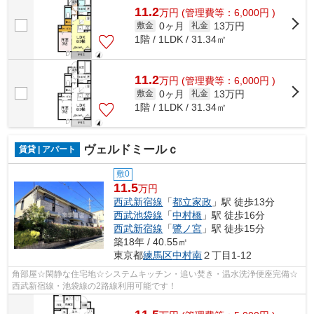
11.2
万
円
(管理費等：6,000円 )
0ヶ月
13万円
敷金
礼金
1階 / 1LDK / 31.34㎡
11.2
万
円
(管理費等：6,000円 )
0ヶ月
13万円
敷金
礼金
1階 / 1LDK / 31.34㎡
ヴェルドミールｃ
賃貸 | アパート
敷0
11.5
万円
西武新宿線
「
都立家政
」駅 徒歩13分
西武池袋線
「
中村橋
」駅 徒歩16分
西武新宿線
「
鷺ノ宮
」駅 徒歩15分
築18年 / 40.55㎡
東京都
練馬区
中村南
２丁目1-12
角部屋☆閑静な住宅地☆システムキッチン・追い焚き・温水洗浄便座完備☆
西武新宿線・池袋線の2路線利用可能です！