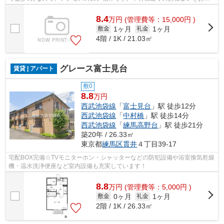
しなら、遠慮なく03-5947-4800またはsh...
8.4
万
円
(管理費等：15,000円 )
1ヶ月
1ヶ月
敷金
礼金
4階 / 1K / 21.03㎡
グレース富士見台
賃貸 | アパート
敷0
8.8
万円
西武池袋線
「
富士見台
」駅 徒歩12分
西武池袋線
「
中村橋
」駅 徒歩14分
西武池袋線
「
練馬高野台
」駅 徒歩21分
築20年 / 26.33㎡
東京都
練馬区
貫井
４丁目39-17
宅配BOX完備☆TVモニターホン・シャッターなどの防犯設備や浴室換気乾燥
機・温水洗浄便座など室内設備も充実しています！
8.8
万
円
(管理費等：5,000円 )
0ヶ月
1ヶ月
敷金
礼金
2階 / 1K / 26.33㎡