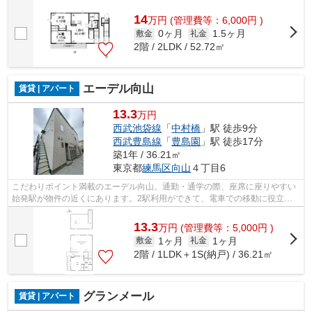
14
万
円
(管理費等：6,000円 )
0ヶ月
1.5ヶ月
敷金
礼金
2階 / 2LDK / 52.72㎡
エーデル向山
賃貸 | アパート
13.3
万円
西武池袋線
「
中村橋
」駅 徒歩9分
西武豊島線
「
豊島園
」駅 徒歩17分
築1年 / 36.21㎡
東京都
練馬区
向山
４丁目6
こだわりポイント満載のエーデル向山。通勤・通学の際、座席に座りやすい
始発駅が物件の近くにあります。2駅利用ができて、電車での移動に役立つ
物件です。魅力的な駅近の物件で、駅ま...
13.3
万
円
(管理費等：5,000円 )
1ヶ月
1ヶ月
敷金
礼金
2階 / 1LDK＋1S(納戸) / 36.21㎡
グランメール
賃貸 | アパート