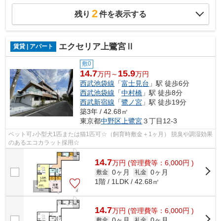
2
残り
件を表示する
エクセリア上鷺宮Ⅱ
賃貸 | アパート
敷0
14.7
15.9
万円～
万円
西武池袋線
「
富士見台
」駅 徒歩6分
西武池袋線
「
中村橋
」駅 徒歩8分
西武新宿線
「
鷺ノ宮
」駅 徒歩19分
築3年 / 42.68㎡
東京都
中野区
上鷺宮
３丁目12-3
ペット可♪小型犬1匹または猫1匹可☆（飼育時敷金＋1ヶ月） 脱臭や調湿効果
のあるエコカラット採用☆
14.7
万
円
(管理費等：6,000円 )
0ヶ月
0ヶ月
敷金
礼金
1階 / 1LDK / 42.68㎡
14.7
万
円
(管理費等：6,000円 )
0ヶ月
0ヶ月
敷金
礼金