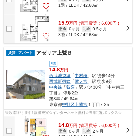
1階 / 1LDK / 42.68㎡
15.9
万
円
(管理費等：6,000円 )
0ヶ月
0.5ヶ月
敷金
礼金
3階 / 1LDK / 42.68㎡
アゼリア上鷺Ｂ
賃貸 | アパート
敷0
14.8
万円
西武池袋線
「
中村橋
」駅 徒歩14分
西武新宿線
「
鷺ノ宮
」駅 徒歩9分
中央線
「
荻窪
」駅 バス30分 「中村南三
丁目」 停歩2分
築8年 / 49.64㎡
東京都
中野区
上鷺宮
１丁目7-25
複数路線利用可！設備充実☆インターネット無料☆専用宅配ボックス☆
14.8
万
円
(管理費等：6,000円 )
0ヶ月
2ヶ月
敷金
礼金