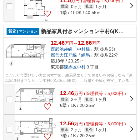
11.5
万
円
(管理費等：5,000円 )
0ヶ月
1ヶ月
敷金
礼金
1階 / 1LDK / 40.55㎡
新品家具付きマンション中村6(KaGood東京)
賃貸 | マンション
12.46
12.66
万円～
万円
西武池袋線
「
中村橋
」駅 徒歩5分
都営大江戸線
「
練馬
」駅 徒歩22分
築18年 / 20.25㎡
東京都
練馬区
中村
３丁目
こだわりで選びたい方におすすめ。練馬区エリアで住まいをお探しなら「新
品家具付きマンション中村6(KaGood東京)」。設備や外観が充実しているマ
ンションです。お友達を招待するのも恥...
12.46
万
円
(管理費等：5,000円 )
2ヶ月
1ヶ月
敷金
礼金
6階 / 1K / 20.25㎡
12.56
万
円
(管理費等：5,000円 )
2ヶ月
1ヶ月
敷金
礼金
7階 / 1K / 20.25㎡