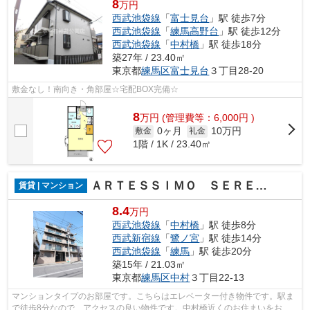
8
万円
西武池袋線
「
富士見台
」駅 徒歩7分
西武池袋線
「
練馬高野台
」駅 徒歩12分
西武池袋線
「
中村橋
」駅 徒歩18分
築27年 / 23.40㎡
東京都
練馬区
富士見台
３丁目28-20
敷金なし！南向き・角部屋☆宅配BOX完備☆
8
万
円
(管理費等：6,000円 )
0ヶ月
10万円
敷金
礼金
1階 / 1K / 23.40㎡
ＡＲＴＥＳＳＩＭＯ ＳＥＲＥＮＯ
賃貸 | マンション
8.4
万円
西武池袋線
「
中村橋
」駅 徒歩8分
西武新宿線
「
鷺ノ宮
」駅 徒歩14分
西武池袋線
「
練馬
」駅 徒歩20分
築15年 / 21.03㎡
東京都
練馬区
中村
３丁目22-13
マンションタイプのお部屋です。こちらはエレベーター付き物件です。駅ま
で徒歩8分なので、アクセスの良い物件です。中村橋近くのお住まいをお探