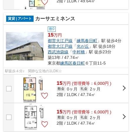
2階 / 1LDK / 49.64㎡
カーサエミネンス
賃貸 | アパート
敷0
15
万円
都営大江戸線
「
練馬春日町
」駅 徒歩4分
都営大江戸線
「
光が丘
」駅 徒歩18分
西武池袋線
「
中村橋
」駅 徒歩23分
築13年 / 47.74㎡
東京都
練馬区
春日町
６丁目11-5
駅徒歩４分♪ 閑静な立地の1LDK☆
15
万
円
(管理費等：6,000円 )
0ヶ月
2ヶ月
敷金
礼金
2階 / 1LDK / 47.74㎡
15
万
円
(管理費等：6,000円 )
0ヶ月
2ヶ月
敷金
礼金
2階 / 1LDK / 47.74㎡