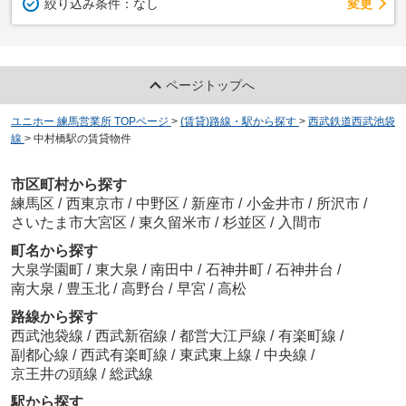
変更
絞り込み条件：
なし
ページトップへ
ユニホー 練馬営業所 TOPページ
>
(賃貸)路線・駅から探す
>
西武鉄道西武池袋
線
>
中村橋駅の賃貸物件
市区町村から探す
練馬区
/
西東京市
/
中野区
/
新座市
/
小金井市
/
所沢市
/
さいたま市大宮区
/
東久留米市
/
杉並区
/
入間市
町名から探す
大泉学園町
/
東大泉
/
南田中
/
石神井町
/
石神井台
/
南大泉
/
豊玉北
/
高野台
/
早宮
/
高松
路線から探す
西武池袋線
/
西武新宿線
/
都営大江戸線
/
有楽町線
/
副都心線
/
西武有楽町線
/
東武東上線
/
中央線
/
京王井の頭線
/
総武線
駅から探す