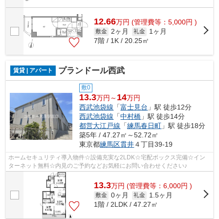
12.66
万
円
(管理費等：5,000円 )
2ヶ月
1ヶ月
敷金
礼金
7階 / 1K / 20.25㎡
プランドール西武
賃貸 | アパート
敷0
13.3
14
万円～
万円
西武池袋線
「
富士見台
」駅 徒歩12分
西武池袋線
「
中村橋
」駅 徒歩14分
都営大江戸線
「
練馬春日町
」駅 徒歩18分
築5年 / 47.27㎡～52.72㎡
東京都
練馬区
貫井
４丁目39-19
ホームセキュリティ導入物件☆設備充実な2LDK☆宅配ボックス完備☆イン
ターネット無料☆内見のご予約などお気軽にお問い合わせください♪
13.3
万
円
(管理費等：6,000円 )
0ヶ月
1.5ヶ月
敷金
礼金
1階 / 2LDK / 47.27㎡