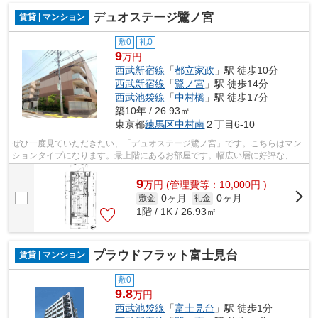
デュオステージ鷺ノ宮
賃貸 | マンション
敷0
礼0
9
万円
西武新宿線
「
都立家政
」駅 徒歩10分
西武新宿線
「
鷺ノ宮
」駅 徒歩14分
西武池袋線
「
中村橋
」駅 徒歩17分
築10年 / 26.93㎡
東京都
練馬区
中村南
２丁目6-10
ぜひ一度見ていただきたい、「デュオステージ鷺ノ宮」です。こちらはマン
ションタイプになります。最上階にあるお部屋です。幅広い層に好評な、駅
から徒歩10分に立地する物件です。練...
9
万
円
(管理費等：10,000円 )
0ヶ月
0ヶ月
敷金
礼金
1階 / 1K / 26.93㎡
プラウドフラット富士見台
賃貸 | マンション
敷0
9.8
万円
西武池袋線
「
富士見台
」駅 徒歩1分