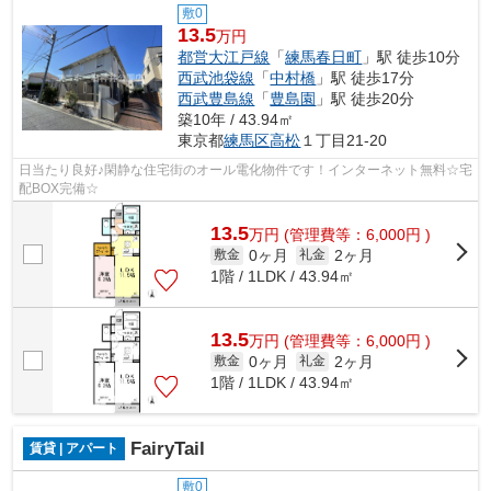
敷0
13.5
万円
都営大江戸線
「
練馬春日町
」駅 徒歩10分
西武池袋線
「
中村橋
」駅 徒歩17分
西武豊島線
「
豊島園
」駅 徒歩20分
築10年 / 43.94㎡
東京都
練馬区
高松
１丁目21-20
日当たり良好♪閑静な住宅街のオール電化物件です！インターネット無料☆宅
配BOX完備☆
13.5
万
円
(管理費等：6,000円 )
0ヶ月
2ヶ月
敷金
礼金
1階 / 1LDK / 43.94㎡
13.5
万
円
(管理費等：6,000円 )
0ヶ月
2ヶ月
敷金
礼金
1階 / 1LDK / 43.94㎡
FairyTail
賃貸 | アパート
敷0