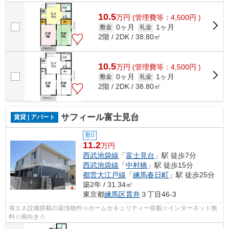
10.5
万
円
(管理費等：4,500円 )
0ヶ月
1ヶ月
敷金
礼金
2階 / 2DK / 38.80㎡
10.5
万
円
(管理費等：4,500円 )
0ヶ月
1ヶ月
敷金
礼金
2階 / 2DK / 38.80㎡
サフィール富士見台
賃貸 | アパート
敷0
11.2
万円
西武池袋線
「
富士見台
」駅 徒歩7分
西武池袋線
「
中村橋
」駅 徒歩15分
都営大江戸線
「
練馬春日町
」駅 徒歩25分
築2年 / 31.34㎡
東京都
練馬区
貫井
３丁目46-3
省エネ設備搭載の築浅物件☆ホームセキュリティー搭載☆インターネット無
料☆南向き☆