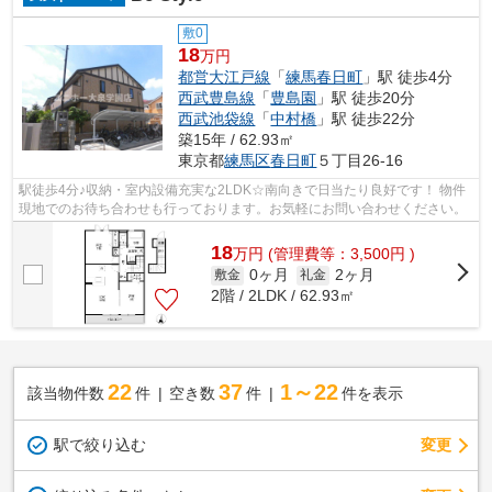
敷0
18
万円
都営大江戸線
「
練馬春日町
」駅 徒歩4分
西武豊島線
「
豊島園
」駅 徒歩20分
西武池袋線
「
中村橋
」駅 徒歩22分
築15年 / 62.93㎡
東京都
練馬区
春日町
５丁目26-16
駅徒歩4分♪収納・室内設備充実な2LDK☆南向きで日当たり良好です！ 物件
現地でのお待ち合わせも行っております。お気軽にお問い合わせください。
18
万
円
(管理費等：3,500円 )
0ヶ月
2ヶ月
敷金
礼金
2階 / 2LDK / 62.93㎡
22
37
1～22
該当物件数
件
空き数
件
件を表示
駅で絞り込む
変更