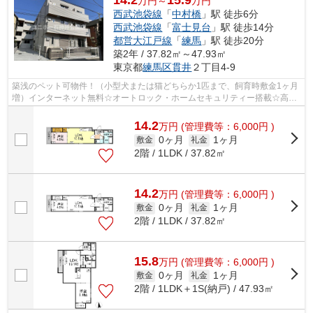
万円～
万円
西武池袋線
「
中村橋
」駅 徒歩6分
西武池袋線
「
富士見台
」駅 徒歩14分
都営大江戸線
「
練馬
」駅 徒歩20分
築2年 / 37.82㎡～47.93㎡
東京都
練馬区
貫井
２丁目4-9
築浅のペット可物件！（小型犬または猫どちらか1匹まで、飼育時敷金1ヶ月
増）インターネット無料☆オートロック・ホームセキュリティー搭載☆高い
断熱性や高性能省エネ設備搭載
14.2
万
円
(管理費等：6,000円 )
0ヶ月
1ヶ月
敷金
礼金
2階 / 1LDK / 37.82㎡
14.2
万
円
(管理費等：6,000円 )
0ヶ月
1ヶ月
敷金
礼金
2階 / 1LDK / 37.82㎡
15.8
万
円
(管理費等：6,000円 )
0ヶ月
1ヶ月
敷金
礼金
2階 / 1LDK＋1S(納戸) / 47.93㎡