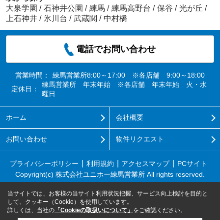
大泉学園
/
石神井公園
/
練馬
/
練馬高野台
/
保谷
/
光が丘
/
上石神井
/
氷川台
/
武蔵関
/
中村橋
電話でお問い合わせ
営業時間：
練馬営業所8:00～17:00 ※各店舗 9:00～18:00
練馬営業所 年末年始 ※各店舗 年末年始 火・水
定休日：
曜日
ホーム
会社概要
お問い合わせ
物件リクエスト
プライバシーポリシー
利用規約
アクセスマップ
PCサイト
Copyright(c) 株式会社ユニホー練馬営業所 All rights reserved.
当サイトでは、お客様の当サイト利用状況把握、サービス向上検討を目的と
して、クッキー（Cookie）を使用しています。
詳しくは、当社の
「Cookieの取扱いについて」
をご確認ください。