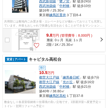
西武新宿線
「
鷺ノ宮
」駅 徒歩24分
西武池袋線
「
中村橋
」駅 徒歩10分
築16年 / 25.30㎡
東京都
練馬区
貫井
３丁目8-4
共用部には敷地内ごみ置き場・エレベータなどが備わっておりとても充実し
ています。外装もおしゃれで快適な生活をおくることができるマンションで
す。雨風から骨組みを守ってくれるの...
9.8
万
円
(管理費等：8,000円 )
0ヶ月
1ヶ月
敷金
礼金
2階 / 1K / 25.30㎡
キャピタル高松台
賃貸 | アパート
敷0
10.5
万円
都営大江戸線
「
練馬春日町
」駅 徒歩7分
都営大江戸線
「
光が丘
」駅 徒歩16分
西武池袋線
「
中村橋
」駅 徒歩21分
築40年 / 38.80㎡
東京都
練馬区
高松
１丁目37-8
敷金なし☆各居室収納有☆住環境の良い立地です。1部屋洋室へ変更予定☆
トイレ・玄関リフォーム予定☆