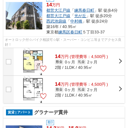
14
万円
都営大江戸線
「
練馬春日町
」駅 徒歩4分
都営大江戸線
「
光が丘
」駅 徒歩20分
西武池袋線
「
中村橋
」駅 徒歩24分
築16年 / 40.95㎡
東京都
練馬区
春日町
５丁目33-37
オートロック付☆バイク相談可☆駅・スーパー・コンビニ等までアクセス良
好！
14
万
円
(管理費等：4,500円 )
0ヶ月
2ヶ月
敷金
礼金
2階 / 1LDK / 40.95㎡
14
万
円
(管理費等：4,500円 )
0ヶ月
2ヶ月
敷金
礼金
2階 / 1LDK / 40.95㎡
グラナーデ貫井
賃貸 | アパート
敷0
14.2
15.9