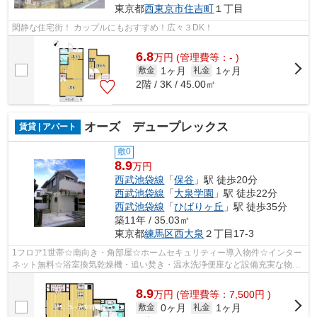
東京都
西東京市
住吉町
１丁目
閑静な住宅街！ カップルにもおすすめ！広々３DK！
6.8
万
円
(管理費等：- )
1ヶ月
1ヶ月
敷金
礼金
2階 / 3K / 45.00㎡
オーズ デュープレックス
賃貸 | アパート
敷0
8.9
万円
西武池袋線
「
保谷
」駅 徒歩20分
西武池袋線
「
大泉学園
」駅 徒歩22分
西武池袋線
「
ひばりヶ丘
」駅 徒歩35分
築11年 / 35.03㎡
東京都
練馬区
西大泉
２丁目17-3
1フロア1世帯☆南向き・角部屋☆ホームセキュリティー導入物件☆インター
ネット無料☆浴室換気乾燥機・追い焚き・温水洗浄便座など設備充実な物件
です！ 内見のご予約などお気軽にお問い合...
8.9
万
円
(管理費等：7,500円 )
0ヶ月
1ヶ月
敷金
礼金