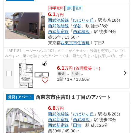
仲手無料
敷0
礼0
6.1
万円
西武池袋線
「
ひばりヶ丘
」駅 徒歩18分
西武池袋線
「
保谷
」駅 徒歩23分
西武新宿線
「
西武柳沢
」駅 徒歩24分
築36年 / 13.50㎡
東京都
西東京市
住吉町
１丁目3
「AP1181 コージーハウス 101」のここがイチオシ。設備も充実していて住
みやすい、魅力が詰まったアパートです。新たな住まいをお探しの方、ぜひ
ユニホー大泉学園店にお任せ下さい！当...
6.1
万
円
(管理費等：- )
敷金
-
礼金
-
1階 / 1R / 13.50㎡
西東京市住吉町１丁目のアパート
賃貸 | アパート
6.8
万円
西武池袋線
「
ひばりヶ丘
」駅 徒歩20分
西武新宿線
「
西武柳沢
」駅 徒歩20分
西武新宿線
「
田無
」駅 徒歩25分
築39年 / 45.00㎡