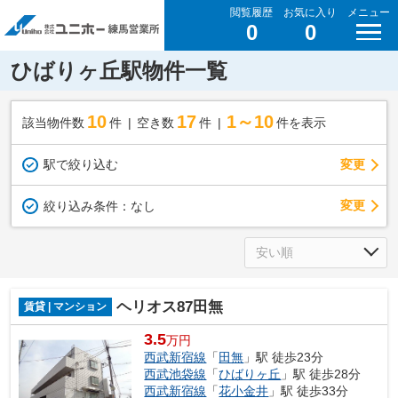
閲覧履歴
お気に入り
メニュー
0
0
ひばりヶ丘駅物件一覧
10
17
1～10
該当物件数
件
空き数
件
件を表示
駅で絞り込む
変更
変更
絞り込み条件：
なし
ヘリオス87田無
賃貸 | マンション
3.5
万円
西武新宿線
「
田無
」駅 徒歩23分
西武池袋線
「
ひばりヶ丘
」駅 徒歩28分
西武新宿線
「
花小金井
」駅 徒歩33分