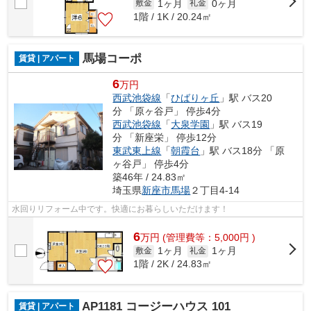
1ヶ月
0ヶ月
敷金
礼金
1階 / 1K / 20.24㎡
馬場コーポ
賃貸 | アパート
6
万円
西武池袋線
「
ひばりヶ丘
」駅 バス20
分 「原ヶ谷戸」 停歩4分
西武池袋線
「
大泉学園
」駅 バス19
分 「新座栄」 停歩12分
東武東上線
「
朝霞台
」駅 バス18分 「原
ヶ谷戸」 停歩4分
築46年 / 24.83㎡
埼玉県
新座市
馬場
２丁目4-14
水回りリフォーム中です。快適にお暮らしいただけます！
6
万
円
(管理費等：5,000円 )
1ヶ月
1ヶ月
敷金
礼金
1階 / 2K / 24.83㎡
AP1181 コージーハウス 101
賃貸 | アパート