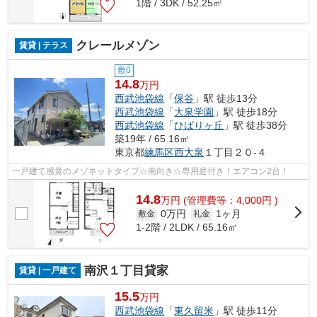
1階 / 3DK / 52.25㎡
クレールメゾン
賃貸 | テラス
敷0
14.8
万円
西武池袋線
「
保谷
」駅 徒歩13分
西武池袋線
「
大泉学園
」駅 徒歩18分
西武池袋線
「
ひばりヶ丘
」駅 徒歩38分
築19年 / 65.16㎡
東京都
練馬区
西大泉
１丁目２０-４
一戸建て感覚のメゾネットタイプ☆南向き☆専用庭付き！エアコン2台！
14.8
万
円
(管理費等：4,000円 )
0万円
1ヶ月
敷金
礼金
1-2階 / 2LDK / 65.16㎡
南沢１丁目貸家
賃貸 | 一戸建て
15.5
万円
西武池袋線
「
東久留米
」駅 徒歩11分