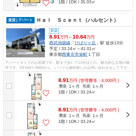
1階 / 1DK / 35.03㎡
Ｈａｌ Ｓｃｅｎｔ（ハルセント）
賃貸 | アパート
新築
8.91
10.64
万円～
万円
西武池袋線
「
ひばりヶ丘
」駅 徒歩13分
予定 / 33.24㎡～41.01㎡
東京都
西東京市
栄町
１丁目
アパートタイプのお部屋です。駅まで歩いて13分ほどの、魅力的な立地の物
件です。03-5947-4800から、いつでも物件探しのお問い合わせをして下さ
い。西東京市にあるひばりヶ丘近くの物...
8.91
万
円
(管理費等：4,000円 )
1ヶ月
1ヶ月
敷金
礼金
1階 / 1DK / 33.24㎡
8.91
万
円
(管理費等：4,000円 )
1ヶ月
1ヶ月
敷金
礼金
1階 / 1DK / 33.24㎡