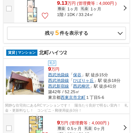
9.13
万
円
(管理費等：4,000円 )
1ヶ月
1ヶ月
敷金
礼金
1階 / 1DK / 33.24㎡
5
残り
件を表示する
北町ハイツ2
賃貸 | マンション
礼0
9
万円
西武池袋線
「
保谷
」駅 徒歩15分
西武池袋線
「
ひばりヶ丘
」駅 徒歩18分
西武新宿線
「
西武柳沢
」駅 徒歩41分
築42年 / 52.25㎡
東京都
西東京市
北町
１丁目5-6
閑静な住宅街にあるRCマンションです！ 陽当たり良好で明るい室内！ 礼
金・更新料なし！ コンビニ・郵便局徒歩3分！
9
万
円
(管理費等：4,000円 )
0.5ヶ月
0ヶ月
敷金
礼金