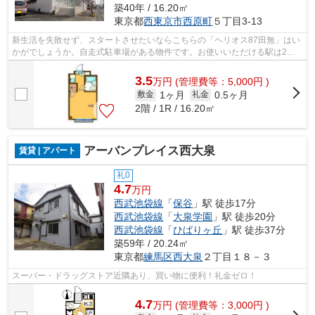
築40年 / 16.20㎡
東京都
西東京市
西原町
５丁目3-13
新生活を失敗せず、スタートさせたいならこちらの「ヘリオス87田無」はい
かがでしょうか。自走式駐車場がある物件です。お使いいただける駅は2駅
あり、行き先に応じて使い分けができま...
3.5
万
円
(管理費等：5,000円 )
1ヶ月
0.5ヶ月
敷金
礼金
2階 / 1R / 16.20㎡
アーバンプレイス西大泉
賃貸 | アパート
礼0
4.7
万円
西武池袋線
「
保谷
」駅 徒歩17分
西武池袋線
「
大泉学園
」駅 徒歩20分
西武池袋線
「
ひばりヶ丘
」駅 徒歩37分
築59年 / 20.24㎡
東京都
練馬区
西大泉
２丁目１８－３
スーパー・ドラッグストア近隣あり、買い物に便利！礼金ゼロ！
4.7
万
円
(管理費等：3,000円 )