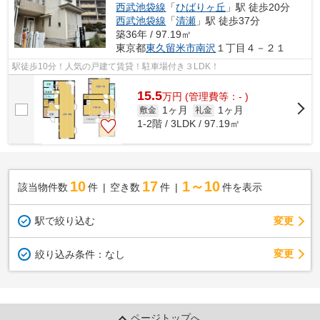
西武池袋線
「
ひばりヶ丘
」駅 徒歩20分
西武池袋線
「
清瀬
」駅 徒歩37分
築36年 / 97.19㎡
東京都
東久留米市
南沢
１丁目４－２１
駅徒歩10分！人気の戸建て賃貸！駐車場付き３LDK！
15.5
万
円
(管理費等：- )
1ヶ月
1ヶ月
敷金
礼金
1-2階 / 3LDK / 97.19㎡
10
17
1～10
該当物件数
件
空き数
件
件を表示
駅で絞り込む
変更
変更
絞り込み条件：
なし
ページトップへ