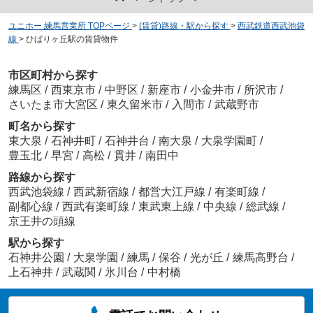
ユニホー 練馬営業所 TOPページ
>
(賃貸)路線・駅から探す
>
西武鉄道西武池袋
線
>
ひばりヶ丘駅の賃貸物件
市区町村から探す
練馬区
/
西東京市
/
中野区
/
新座市
/
小金井市
/
所沢市
/
さいたま市大宮区
/
東久留米市
/
入間市
/
武蔵野市
町名から探す
東大泉
/
石神井町
/
石神井台
/
南大泉
/
大泉学園町
/
豊玉北
/
早宮
/
高松
/
貫井
/
南田中
路線から探す
西武池袋線
/
西武新宿線
/
都営大江戸線
/
有楽町線
/
副都心線
/
西武有楽町線
/
東武東上線
/
中央線
/
総武線
/
京王井の頭線
駅から探す
石神井公園
/
大泉学園
/
練馬
/
保谷
/
光が丘
/
練馬高野台
/
上石神井
/
武蔵関
/
氷川台
/
中村橋