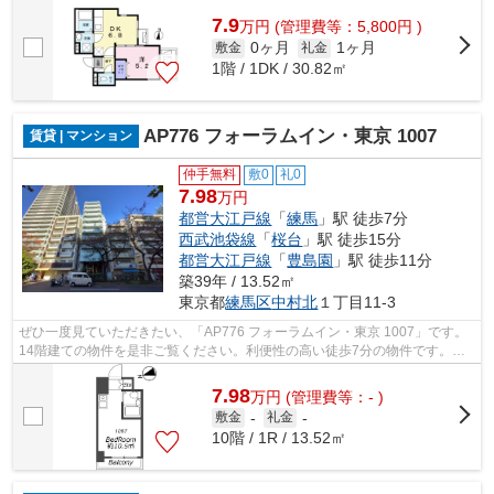
7.9
万
円
(管理費等：5,800円 )
0ヶ月
1ヶ月
敷金
礼金
1階 / 1DK / 30.82㎡
AP776 フォーラムイン・東京 1007
賃貸 | マンション
仲手無料
敷0
礼0
7.98
万円
都営大江戸線
「
練馬
」駅 徒歩7分
西武池袋線
「
桜台
」駅 徒歩15分
都営大江戸線
「
豊島園
」駅 徒歩11分
築39年 / 13.52㎡
東京都
練馬区
中村北
１丁目11-3
ぜひ一度見ていただきたい、「AP776 フォーラムイン・東京 1007」です。
14階建ての物件を是非ご覧ください。利便性の高い徒歩7分の物件です。こ
ちらはマンションタイプになります。練...
7.98
万
円
(管理費等：- )
敷金
-
礼金
-
10階 / 1R / 13.52㎡