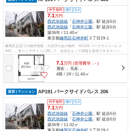
仲手無料
敷0
礼0
7.1
万円
西武池袋線
「
石神井公園
」駅 徒歩5分
西武池袋線
「
石神井公園
」駅 徒歩5分
築36年 / 11.40㎡
東京都
練馬区
石神井町
３丁目29-1
練馬区近辺での物件情報：大好評のあの物件「AP194 パークサイドパレス
406」。造りとデザインに関して、自信をもって情報を提供できるマンショ
ンです。駅から徒歩5分の物件で毎日の通...
7.1
万
円
(管理費等：- )
敷金
-
礼金
-
4階 / 1R / 11.40㎡
AP191 パークサイドパレス 206
賃貸 | マンション
仲手無料
敷0
礼0
7.1
万円
西武池袋線
「
石神井公園
」駅 徒歩5分
西武池袋線
「
石神井公園
」駅 徒歩5分
築36年 / 11.02㎡
東京都
練馬区
石神井町
３丁目29-1