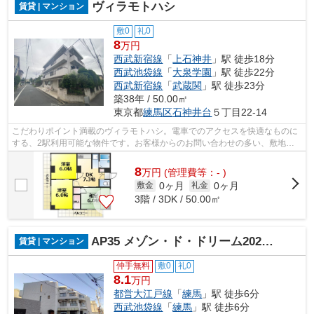
ヴィラモトハシ
賃貸 | マンション
敷0
礼0
8
万円
西武新宿線
「
上石神井
」駅 徒歩18分
西武池袋線
「
大泉学園
」駅 徒歩22分
西武新宿線
「
武蔵関
」駅 徒歩23分
築38年 / 50.00㎡
東京都
練馬区
石神井台
５丁目22-14
こだわりポイント満載のヴィラモトハシ。電車でのアクセスを快適なものに
する、2駅利用可能な物件です。お客様からのお問い合わせの多い、敷地内
ごみ置き場があります。防犯対策もバッ...
8
万
円
(管理費等：- )
0ヶ月
0ヶ月
敷金
礼金
3階 / 3DK / 50.00㎡
AP35 メゾン・ド・ドリーム202（練馬）
賃貸 | マンション
仲手無料
敷0
礼0
8.1
万円
都営大江戸線
「
練馬
」駅 徒歩6分
西武池袋線
「
練馬
」駅 徒歩6分