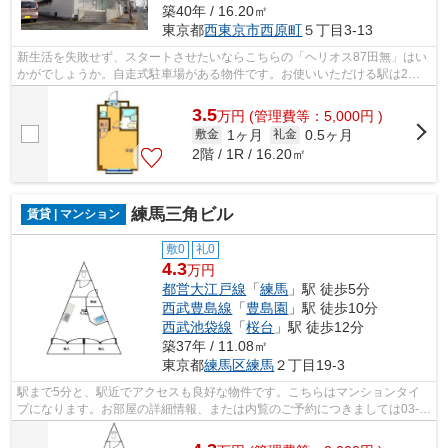
築40年 / 16.20㎡
東京都
西東京市
西原町
５丁目3-13
新生活を失敗せず、スタートさせたいならこちらの「ヘリオス87田無」はい
かがでしょうか。自走式駐車場がある物件です。お使いいただける駅は2駅
あり、行き先に応じて使い分けができま...
3.5
万
円
(管理費等：5,000円 )
1ヶ月
0.5ヶ月
敷金
礼金
2階 / 1R / 16.20㎡
練馬三角ビル
賃貸 | マンション
敷0
礼0
4.3
万円
都営大江戸線
「
練馬
」駅 徒歩5分
西武豊島線
「
豊島園
」駅 徒歩10分
西武池袋線
「
桜台
」駅 徒歩12分
築37年 / 11.08㎡
東京都
練馬区
練馬
２丁目19-3
駅まで5分と、駅近でアクセスも良好な物件です。こちらはマンションタイ
プになります。お部屋の詳細情報、または内覧のご予約につきましては03-
5947-4800までお問い合わせください。ユ...