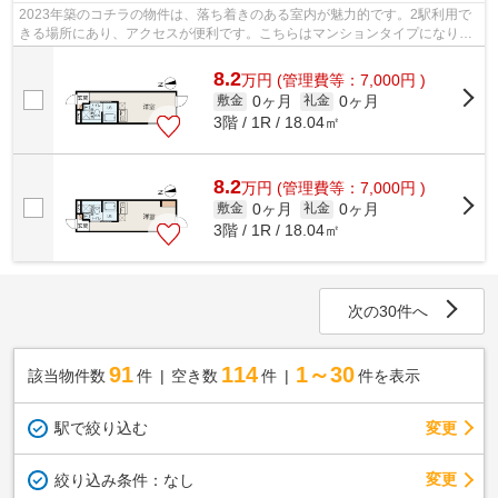
2023年築のコチラの物件は、落ち着きのある室内が魅力的です。2駅利用で
きる場所にあり、アクセスが便利です。こちらはマンションタイプになりま
す。陽当りの良さが魅力の物件です。練...
8.2
万
円
(管理費等：7,000円 )
0ヶ月
0ヶ月
敷金
礼金
3階 / 1R / 18.04㎡
8.2
万
円
(管理費等：7,000円 )
0ヶ月
0ヶ月
敷金
礼金
3階 / 1R / 18.04㎡
次の30件へ
91
114
1～30
該当物件数
件
空き数
件
件を表示
駅で絞り込む
変更
変更
絞り込み条件：
なし