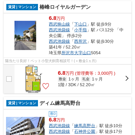
椿峰ロイヤルガーデン
賃貸 | マンション
6.8
万円
西武狭山線
「
下山口
」駅 徒歩9分
西武池袋線
「
小手指
」駅 バス12分 「中
央公園」 停歩2分
西武池袋線
「
西所沢
」駅 徒歩30分
築41年 / 52.20㎡
埼玉県
所沢市
大字山口
5054
陽当たり良好！ペット小型犬飼育相談可！(＋敷金1ヵ月)
6.8
万
円
(管理費等：3,000円 )
1ヶ月
1ヶ月
敷金
礼金
1階 / 3DK / 52.20㎡
ディム練馬高野台
賃貸 | マンション
敷0
6.8
万円
西武池袋線
「
練馬高野台
」駅 徒歩10分
西武池袋線
「
石神井公園
」駅 徒歩17分