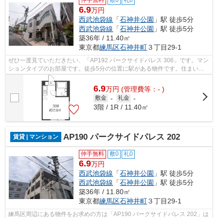
仲手無料
敷0
礼0
6.9
万円
西武池袋線
「
石神井公園
」駅 徒歩5分
西武池袋線
「
石神井公園
」駅 徒歩5分
築36年 / 11.40㎡
東京都
練馬区
石神井町
３丁目29-1
ぜひ一度見ていただきたい、「AP192 パークサイドパレス 306」です。マン
ションタイプのお部屋です。徒歩5分の位置に駅がある物件です。住まいを
探すなら、当社がご紹介する物件はいか...
6.9
万
円
(管理費等：- )
敷金
-
礼金
-
3階 / 1R / 11.40㎡
AP190 パークサイドパレス 202
賃貸 | マンション
仲手無料
敷0
礼0
6.9
万円
西武池袋線
「
石神井公園
」駅 徒歩5分
西武池袋線
「
石神井公園
」駅 徒歩5分
築36年 / 11.80㎡
東京都
練馬区
石神井町
３丁目29-1
練馬区周辺にある物件をお求めの方は「AP190 パークサイドパレス 202」は