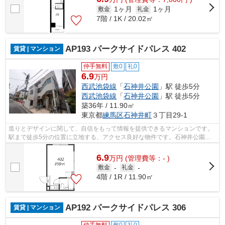
1ヶ月
1ヶ月
敷金
礼金
7階 / 1K / 20.02㎡
AP193 パークサイドパレス 402
賃貸 | マンション
仲手無料
敷0
礼0
6.9
万円
西武池袋線
「
石神井公園
」駅 徒歩5分
西武池袋線
「
石神井公園
」駅 徒歩5分
築36年 / 11.90㎡
東京都
練馬区
石神井町
３丁目29-1
造りとデザインに関して、自信をもって情報を提供できるマンションです。
駅まで徒歩5分の位置に立地する、アクセス良好な物件です。石神井公園周
辺に住みたいのであれば、ユニホー大泉...
6.9
万
円
(管理費等：- )
敷金
-
礼金
-
4階 / 1R / 11.90㎡
AP192 パークサイドパレス 306
賃貸 | マンション