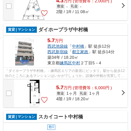
4.3
万
円
(管理費等：2,000円 )
敷金
-
礼金
-
2階 / 1R / 11.08㎡
ダイホープラザ中村橋
賃貸 | マンション
5.7
万円
西武池袋線
「
中村橋
」駅 徒歩12分
西武新宿線
「
都立家政
」駅 徒歩14分
築34年 / 18.20㎡
東京都
練馬区
中村
２丁目5－4
「ダイホープラザ中村橋」：練馬区エリアの新居にピッタリ。駅から徒歩12
分のところにあるマンションはいかがでしょうか。設備や外観が充実してい
るマンションです。お友達を招待する...
5.7
万
円
(管理費等：6,000円 )
1ヶ月
1ヶ月
敷金
礼金
4階 / 1R / 18.20㎡
スカイコート中村橋
賃貸 | マンション
敷0