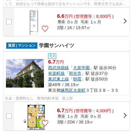
して、自信をもって情報を提供できるマンションです。西東京市でも住みや
すい保谷エリア周辺の事なら、03-5947...
6.6
万
円
(管理費等：8,000円 )
0ヶ月
1ヶ月
敷金
礼金
2階 / 1K / 19.87㎡
学園サンハイツ
賃貸 | マンション
礼0
6.7
万円
西武池袋線
「
大泉学園
」駅 徒歩36分
有楽町線
「
和光市
」駅 徒歩37分
東武東上線
「
朝霞
」駅 徒歩50分
築48年 / 38.19㎡
東京都
練馬区
大泉町
３丁目３８－３５
礼金・更新料なし 敷地内駐車場 最上階
6.7
万
円
(管理費等：4,000円 )
1ヶ月
0ヶ月
敷金
礼金
3階 / 2DK / 38.19㎡