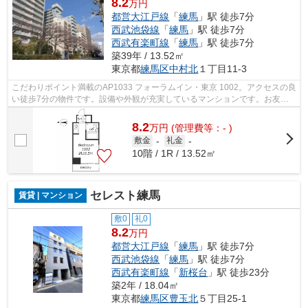
8.2
万円
都営大江戸線
「
練馬
」駅 徒歩7分
西武池袋線
「
練馬
」駅 徒歩7分
西武有楽町線
「
練馬
」駅 徒歩7分
築39年 / 13.52㎡
東京都
練馬区
中村北
１丁目11-3
こだわりポイント満載のAP1033 フォーラムイン・東京 1002。アクセスの良
い徒歩7分の物件です。設備や外観が充実しているマンションです。お友達
を招待するのも恥ずかしくない物件。地...
8.2
万
円
(管理費等：- )
敷金
-
礼金
-
10階 / 1R / 13.52㎡
セレスト練馬
賃貸 | マンション
敷0
礼0
8.2
万円
都営大江戸線
「
練馬
」駅 徒歩7分
西武池袋線
「
練馬
」駅 徒歩7分
西武有楽町線
「
新桜台
」駅 徒歩23分
築2年 / 18.04㎡
東京都
練馬区
豊玉北
５丁目25-1