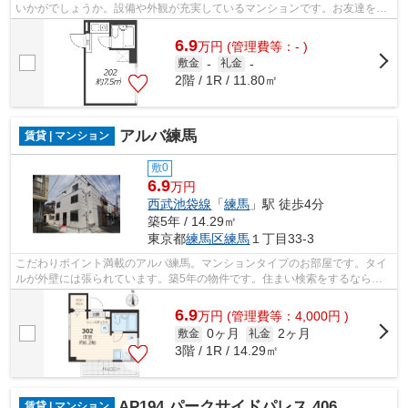
いかがでしょうか。設備や外観が充実しているマンションです。お友達を招
待するのも恥ずかしくない物件。徒歩5...
6.9
万
円
(管理費等：- )
敷金
-
礼金
-
2階 / 1R / 11.80㎡
アルバ練馬
賃貸 | マンション
敷0
6.9
万円
西武池袋線
「
練馬
」駅 徒歩4分
築5年 / 14.29㎡
東京都
練馬区
練馬
１丁目33-3
こだわりポイント満載のアルバ練馬。マンションタイプのお部屋です。タイ
ルが外壁には張られています。築5年の物件です。住まい検索をするなら、
練馬区が如何でしょうか。ユニホー大泉...
6.9
万
円
(管理費等：4,000円 )
0ヶ月
2ヶ月
敷金
礼金
3階 / 1R / 14.29㎡
AP194 パークサイドパレス 406
賃貸 | マンション