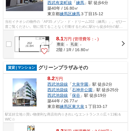
西武有楽町線
「
練馬
」駅 徒歩6分
築40年 / 16.80㎡
東京都
練馬区
練馬
３丁目15-12
当社イチオシの物件の「AP35 メゾン・ド・ドリーム202（練馬）」。ぜひ一
度ご覧ください。朝に慌てることなく行動するために駅から徒歩6分の駅近
物件はいかがでしょうか。こちらはマン...
8.1
万
円
(管理費等：- )
敷金
-
礼金
-
2階 / 1R / 16.80㎡
グリーンプラザみその
賃貸 | マンション
8.2
万円
西武池袋線
「
大泉学園
」駅 徒歩2分
西武池袋線
「
石神井公園
」駅 徒歩25分
西武池袋線
「
保谷
」駅 徒歩19分
築44年 / 26.77㎡
東京都
練馬区
東大泉
１丁目33-17
駅近好立地☆買い物便利な商店街内☆きれいなエントランス☆広々11帖＆
WIC☆