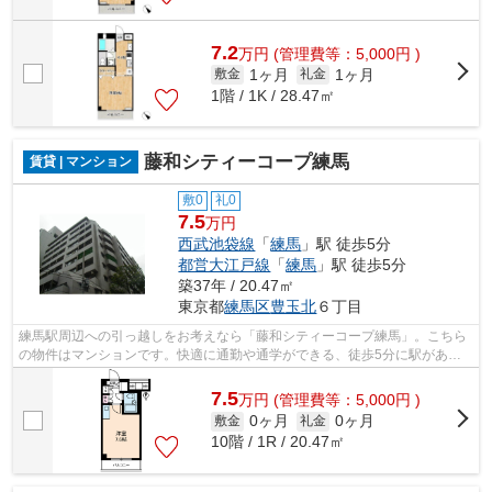
7.2
万
円
(管理費等：5,000円 )
1ヶ月
1ヶ月
敷金
礼金
1階 / 1K / 28.47㎡
藤和シティーコープ練馬
賃貸 | マンション
敷0
礼0
7.5
万円
西武池袋線
「
練馬
」駅 徒歩5分
都営大江戸線
「
練馬
」駅 徒歩5分
築37年 / 20.47㎡
東京都
練馬区
豊玉北
６丁目
練馬駅周辺への引っ越しをお考えなら「藤和シティーコープ練馬」。こちら
の物件はマンションです。快適に通勤や通学ができる、徒歩5分に駅がある
物件です。こちらの物件にはエレベータ...
7.5
万
円
(管理費等：5,000円 )
0ヶ月
0ヶ月
敷金
礼金
10階 / 1R / 20.47㎡