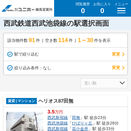
閲覧履歴
お気に入り
メニュー
0
0
西武鉄道西武池袋線の駅選択画面
91
114
1～30
該当物件数
件
空き数
件
件を表示
駅で絞り込む
変更
変更
絞り込み条件：
なし
ヘリオス87田無
賃貸 | マンション
3.5
万円
西武新宿線
「
田無
」駅 徒歩23分
西武池袋線
「
ひばりヶ丘
」駅 徒歩28分
西武新宿線
「
花小金井
」駅 徒歩33分