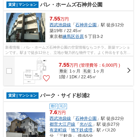
パレ・ホームズ石神井公園
賃貸 | マンション
7.55
万円
西武池袋線
「
石神井公園
」駅 徒歩12分
築19年 / 22.45㎡
東京都
練馬区
谷原
５丁目3-2
新着情報：パレ・ホームズ石神井公園の空室情報ならコチラ。新築マンショ
ンです。駅まで徒歩12分と、立地が魅力的な物件です。よく外出をする方、
石神井公園エリアの物件は如何でしょ...
7.55
万
円
(管理費等：6,000円 )
1ヶ月
1ヶ月
敷金
礼金
1階 / 1DK / 22.45㎡
パーク・サイド杉浦2
賃貸 | マンション
敷0
礼0
7.6
万円
西武池袋線
「
石神井公園
」駅 徒歩22分
都営大江戸線
「
光が丘
」駅 徒歩27分
有楽町線
「
地下鉄成増
」駅 バス20
分 「三軒寺」 停歩5分