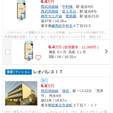
6.4
万円
西武池袋線
「
中村橋
」駅 徒歩4分
西武池袋線
「
富士見台
」駅 徒歩8分
都営大江戸線
「
豊島園
」駅 徒歩21分
築37年 / 16.25㎡
東京都
練馬区
中村北
４丁目13-3
こだわりポイント満載のスカイコート中村橋。エレベーター付き物件です。
共用設備の充実している、楽しく生活できるマンションです。周辺には、徒
歩4分で利用できる駅があります。次の...
6.4
万
円
(管理費等：11,000円 )
0ヶ月
1ヶ月
敷金
礼金
3階 / 1K / 16.25㎡
レオパレスＩＴ
賃貸 | マンション
敷0
6.6
万円
西武池袋線
「
保谷
」駅 バス12分 「荒井
竹」 停歩4分
築21年 / 19.87㎡
東京都
西東京市
泉町
３丁目７－１７
ぜひ一度見ていただきたい、「レオパレスＩＴ」です。造りとデザインに関