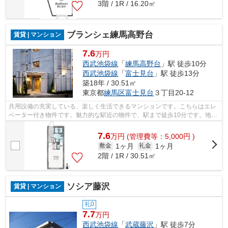
3階 / 1R / 16.20㎡
ブランシェ練馬高野台
賃貸 | マンション
7.6
万円
西武池袋線
「
練馬高野台
」駅 徒歩10分
西武池袋線
「
富士見台
」駅 徒歩13分
築18年 / 30.51㎡
東京都
練馬区
富士見台
３丁目20-12
共用設備の充実している、楽しく生活できるマンションです。こちらはエレ
ベーター付き物件です。魅力的な駅近の物件で、駅まで徒歩10分です。地域
密着型のユニホー大泉学園店だからこ...
7.6
万
円
(管理費等：5,000円 )
1ヶ月
1ヶ月
敷金
礼金
2階 / 1R / 30.51㎡
ソシア藤沢
賃貸 | マンション
礼0
7.7
万円
西武池袋線
「
武蔵藤沢
」駅 徒歩7分