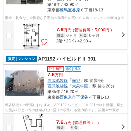
築49年 / 42.90㎡
東京都
練馬区
谷原
６丁目18-13
敷金・礼金なし☆閑静な住宅地☆防音性の高いＲＣ造マンション☆南向き☆
7.6
万
円
(管理費等：5,000円 )
0ヶ月
0ヶ月
敷金
礼金
2階 / 2DK / 42.90㎡
AP1192 ハイビルドⅡ 301
賃貸 | マンション
仲手無料
敷0
礼0
7.6
万円
西武池袋線
「
保谷
」駅 徒歩4分
西武池袋線
「
大泉学園
」駅 徒歩20分
築35年 / 16.20㎡
東京都
西東京市
下保谷
４丁目1-13
保谷駅近くの新居におすすめ、AP1192 ハイビルドⅡ 301の物件情報。駅か
ら徒歩4分というのは遊びたい盛りの学生にも魅力的です。設備や外観が充
実しているマンションです。お友達を招待...
7.6
万
円
(管理費等：- )
敷金
-
礼金
-