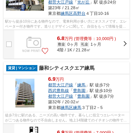
都営大江戸線
「
光が丘
」駅 徒歩24分
築23年 / 21.28㎡
東京都
練馬区
高野台
４丁目10-16
駅から徒歩10分にある物件なので、電車利用が多い方にオススメです。エレ
ベーター付き物件です。造りとデザインに関して、自信をもって情報を提供
できるマンションです。不動産につい...
6.8
万
円
(管理費等：10,000円 )
0ヶ月
1ヶ月
敷金
礼金
4階 / 1K / 21.28㎡
藤和シティスクエア練馬
賃貸 | マンション
6.9
万円
都営大江戸線
「
練馬
」駅 徒歩7分
西武豊島線
「
豊島園
」駅 徒歩10分
都営大江戸線
「
豊島園
」駅 徒歩7分
築32年 / 20.02㎡
東京都
練馬区
練馬
３丁目2－5
徒歩7分に駅のある、ニーズの高い物件です。暮らしに役立つエレベーター
が二つある物件なので不自由しません。地上14階建てのイチオシの物件で
す。造りとデザインに関して、自信をもっ...
6.9
万
円
(管理費等：7,000円 )