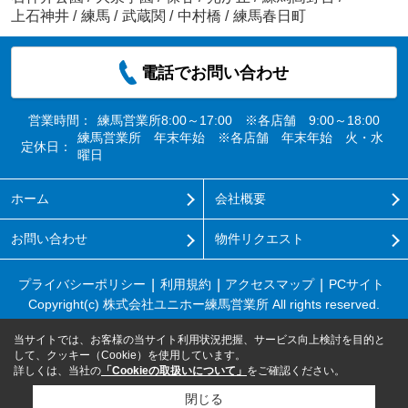
上石神井
/
練馬
/
武蔵関
/
中村橋
/
練馬春日町
電話でお問い合わせ
営業時間：
練馬営業所8:00～17:00 ※各店舗 9:00～18:00
練馬営業所 年末年始 ※各店舗 年末年始 火・水
定休日：
曜日
ホーム
会社概要
お問い合わせ
物件リクエスト
プライバシーポリシー
利用規約
アクセスマップ
PCサイト
Copyright(c) 株式会社ユニホー練馬営業所 All rights reserved.
当サイトでは、お客様の当サイト利用状況把握、サービス向上検討を目的と
して、クッキー（Cookie）を使用しています。
詳しくは、当社の
「Cookieの取扱いについて」
をご確認ください。
閉じる