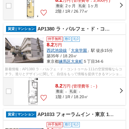
8.2
万
円
(管理費等：3,500円 )
2ヶ月
1ヶ月
敷金
礼金
2階 / 1R / 26.77㎡
AP1380 ラ・パルフェ・ド・コントゥール 111
賃貸 | マンション
仲手無料
敷0
礼0
8.2
万円
西武池袋線
「
大泉学園
」駅 徒歩15分
築35年 / 18.20㎡
東京都
練馬区
大泉町
５丁目34-6
新着情報：AP1380 ラ・パルフェ・ド・コントゥール 111の空室情報ならコ
チラ。造りとデザインに関して、自信をもって情報を提供できるマンション
です。駅から徒歩15分のところにあるマ...
8.2
万
円
(管理費等：- )
敷金
-
礼金
-
1階 / 1R / 18.20㎡
AP1033 フォーラムイン・東京 1002
賃貸 | マンション
仲手無料
敷0
礼0