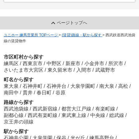
ページトップへ
ユニホー 練馬営業所 TOPページ
>
(賃貸)路線・駅から探す
>
西武鉄道西武池袋
線の賃貸物件
市区町村から探す
練馬区
/
西東京市
/
中野区
/
新座市
/
小金井市
/
所沢市
/
さいたま市大宮区
/
東久留米市
/
入間市
/
武蔵野市
町名から探す
東大泉
/
石神井町
/
石神井台
/
大泉学園町
/
南大泉
/
高松
/
南田中
/
貫井
/
春日町
/
谷原
路線から探す
西武池袋線
/
西武新宿線
/
都営大江戸線
/
有楽町線
/
副都心線
/
西武有楽町線
/
東武東上線
/
中央線
/
総武線
/
京王井の頭線
駅から探す
石神井公園
/
大泉学園
/
保谷
/
光が丘
/
練馬高野台
/