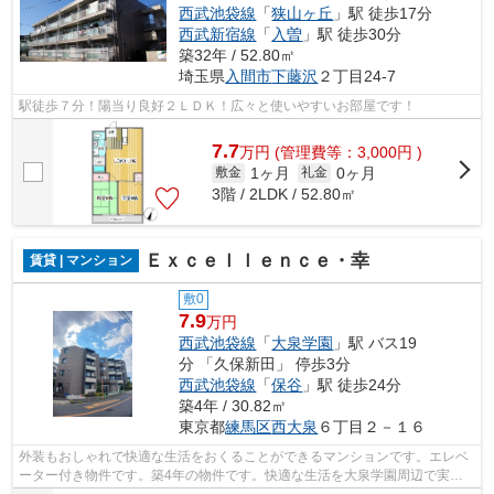
西武池袋線
「
狭山ヶ丘
」駅 徒歩17分
西武新宿線
「
入曽
」駅 徒歩30分
築32年 / 52.80㎡
埼玉県
入間市
下藤沢
２丁目24-7
駅徒歩７分！陽当り良好２ＬＤＫ！広々と使いやすいお部屋です！
7.7
万
円
(管理費等：3,000円 )
1ヶ月
0ヶ月
敷金
礼金
3階 / 2LDK / 52.80㎡
Ｅｘｃｅｌｌｅｎｃｅ・幸
賃貸 | マンション
敷0
7.9
万円
西武池袋線
「
大泉学園
」駅 バス19
分 「久保新田」 停歩3分
西武池袋線
「
保谷
」駅 徒歩24分
築4年 / 30.82㎡
東京都
練馬区
西大泉
６丁目２－１６
外装もおしゃれで快適な生活をおくることができるマンションです。エレベ
ーター付き物件です。築4年の物件です。快適な生活を大泉学園周辺で実
現。03-5947-4800かshop_oizumigakuen@un...