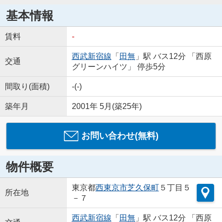
基本情報
賃料
-
西武新宿線
「
田無
」駅 バス12分 「西原
交通
グリーンハイツ」 停歩5分
間取り(面積)
-(-)
築年月
2001年 5月(築25年)
お問い合わせ(無料)
物件概要
東京都
西東京市
芝久保町
５丁目５
所在地
－７
西武新宿線
「
田無
」駅 バス12分 「西原