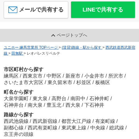
メールで共有する
LINEで共有する
AP1423 ベルハウス 103
6.8
万
円
/ 1R
ページトップへ
ユニホー 練馬営業所 TOPページ
>
(賃貸)路線・駅から探す
>
西武鉄道西武新宿
線
>
田無駅
>
レオパレスリベルテ
市区町村から探す
練馬区
/
西東京市
/
中野区
/
新座市
/
小金井市
/
所沢市
/
クレール１８
さいたま市大宮区
/
東久留米市
/
杉並区
/
板橋区
9
万
円
/ 2DK
町名から探す
大泉学園町
/
東大泉
/
高野台
/
南田中
/
石神井町
/
石神井台
/
南大泉
/
豊玉北
/
西大泉
/
下石神井
路線から探す
西武池袋線
/
西武新宿線
/
都営大江戸線
/
有楽町線
/
副都心線
/
西武有楽町線
/
東武東上線
/
中央線
/
総武線
/
クレイノギャザリングプレイス
京王井の頭線
8.7
万
円
/ 1K