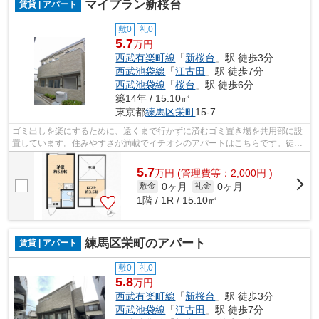
マイプラン新桜台
賃貸 | アパート
敷0
礼0
5.7
万円
西武有楽町線
「
新桜台
」駅 徒歩3分
西武池袋線
「
江古田
」駅 徒歩7分
西武池袋線
「
桜台
」駅 徒歩6分
築14年 / 15.10㎡
東京都
練馬区
栄町
15-7
ゴミ出しを楽にするために、遠くまで行かずに済むゴミ置き場を共用部に設
置しています。住みやすさが満載でイチオシのアパートはこちらです。徒歩
3分に駅がある物件です。2駅利用でき...
5.7
万
円
(管理費等：2,000円 )
0ヶ月
0ヶ月
敷金
礼金
1階 / 1R / 15.10㎡
練馬区栄町のアパート
賃貸 | アパート
敷0
礼0
5.8
万円
西武有楽町線
「
新桜台
」駅 徒歩3分
西武池袋線
「
江古田
」駅 徒歩7分