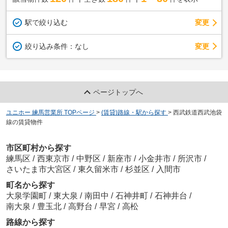
駅で絞り込む
変更
変更
絞り込み条件：
なし
ページトップへ
ユニホー 練馬営業所 TOPページ
>
(賃貸)路線・駅から探す
>
西武鉄道西武池袋
線の賃貸物件
市区町村から探す
練馬区
/
西東京市
/
中野区
/
新座市
/
小金井市
/
所沢市
/
さいたま市大宮区
/
東久留米市
/
杉並区
/
入間市
町名から探す
大泉学園町
/
東大泉
/
南田中
/
石神井町
/
石神井台
/
南大泉
/
豊玉北
/
高野台
/
早宮
/
高松
路線から探す