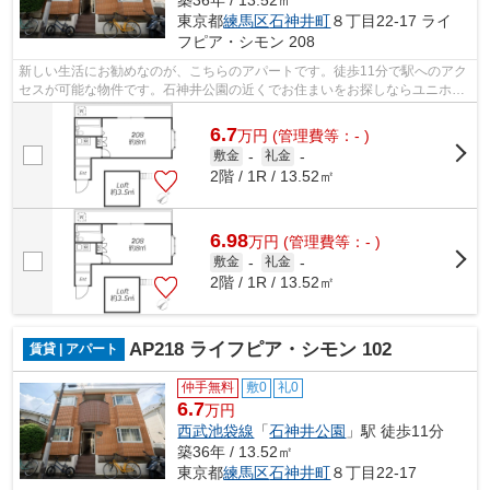
築36年 / 13.52㎡
東京都
練馬区
石神井町
８丁目22-17 ライ
フピア・シモン 208
新しい生活にお勧めなのが、こちらのアパートです。徒歩11分で駅へのアク
セスが可能な物件です。石神井公園の近くでお住まいをお探しならユニホー
大泉学園店にご連絡ください。設備が...
6.7
万
円
(管理費等：- )
敷金
-
礼金
-
2階 / 1R / 13.52㎡
6.98
万
円
(管理費等：- )
敷金
-
礼金
-
2階 / 1R / 13.52㎡
AP218 ライフピア・シモン 102
賃貸 | アパート
仲手無料
敷0
礼0
6.7
万円
西武池袋線
「
石神井公園
」駅 徒歩11分
築36年 / 13.52㎡
東京都
練馬区
石神井町
８丁目22-17