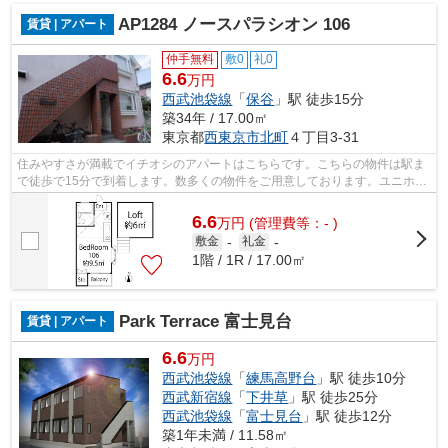
AP1284 ノースパラシオン 106
賃貸 | アパート
仲手無料
敷0
礼0
6.6
万円
西武池袋線
「
保谷
」駅 徒歩15分
築34年 / 17.00㎡
東京都
西東京市
北町
４丁目3-31
住みやすさが満載でイチオシのアパートはこちらです。こちらの物件は駅ま
で徒歩で15分で到着します。数多くの物件をご用意しております。ユニホー
大泉学園店は、お客様にとって有益な...
6.6
万
円
(管理費等：- )
敷金
-
礼金
-
1階 / 1R / 17.00㎡
Park Terrace 富士見台
賃貸 | アパート
6.6
万円
西武池袋線
「
練馬高野台
」駅 徒歩10分
西武新宿線
「
下井草
」駅 徒歩25分
西武池袋線
「
富士見台
」駅 徒歩12分
築1年未満 / 11.58㎡