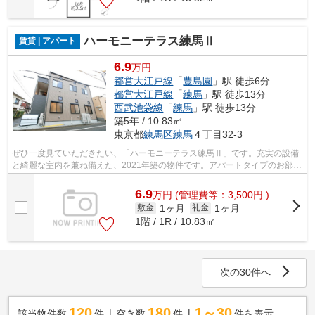
ハーモニーテラス練馬Ⅱ
賃貸 | アパート
6.9
万円
都営大江戸線
「
豊島園
」駅 徒歩6分
都営大江戸線
「
練馬
」駅 徒歩13分
西武池袋線
「
練馬
」駅 徒歩13分
築5年 / 10.83㎡
東京都
練馬区
練馬
４丁目32-3
ぜひ一度見ていただきたい、「ハーモニーテラス練馬Ⅱ」です。充実の設備
と綺麗な室内を兼ね備えた、2021年築の物件です。アパートタイプのお部屋
です。駅から徒歩6分の立地で電車での...
6.9
万
円
(管理費等：3,500円 )
1ヶ月
1ヶ月
敷金
礼金
1階 / 1R / 10.83㎡
次の30件へ
120
180
1～30
該当物件数
件
空き数
件
件を表示