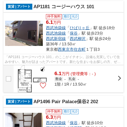
AP1181 コージーハウス 101
賃貸 | アパート
仲手無料
敷0
礼0
6.1
万円
西武池袋線
「
ひばりヶ丘
」駅 徒歩18分
西武池袋線
「
保谷
」駅 徒歩23分
西武新宿線
「
西武柳沢
」駅 徒歩24分
築36年 / 13.50㎡
東京都
西東京市
住吉町
１丁目3
「AP1181 コージーハウス 101」のここがイチオシ。設備も充実していて住
みやすい、魅力が詰まったアパートです。新たな住まいをお探しの方、ぜひ
ユニホー大泉学園店にお任せ下さい！当...
6.1
万
円
(管理費等：- )
敷金
-
礼金
-
1階 / 1R / 13.50㎡
AP1496 Pair Palace保谷2 202
賃貸 | アパート
仲手無料
敷0
礼0
6.3
万円
西武池袋線
「
保谷
」駅 徒歩10分