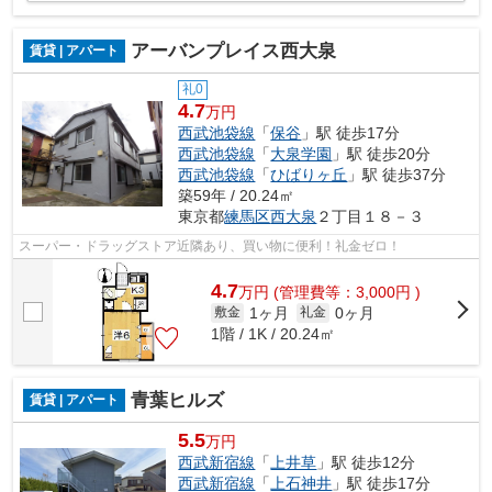
アーバンプレイス西大泉
賃貸 | アパート
礼0
4.7
万円
西武池袋線
「
保谷
」駅 徒歩17分
西武池袋線
「
大泉学園
」駅 徒歩20分
西武池袋線
「
ひばりヶ丘
」駅 徒歩37分
築59年 / 20.24㎡
東京都
練馬区
西大泉
２丁目１８－３
スーパー・ドラッグストア近隣あり、買い物に便利！礼金ゼロ！
4.7
万
円
(管理費等：3,000円 )
1ヶ月
0ヶ月
敷金
礼金
1階 / 1K / 20.24㎡
青葉ヒルズ
賃貸 | アパート
5.5
万円
西武新宿線
「
上井草
」駅 徒歩12分
西武新宿線
「
上石神井
」駅 徒歩17分