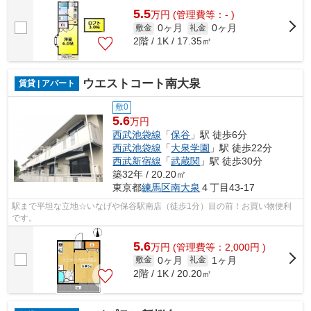
5.5
万
円
(管理費等：- )
0ヶ月
0ヶ月
敷金
礼金
2階 / 1K / 17.35㎡
ウエストコート南大泉
賃貸 | アパート
敷0
5.6
万円
西武池袋線
「
保谷
」駅 徒歩6分
西武池袋線
「
大泉学園
」駅 徒歩22分
西武新宿線
「
武蔵関
」駅 徒歩30分
築32年 / 20.20㎡
東京都
練馬区
南大泉
４丁目43-17
駅まで平坦な立地☆いなげや保谷駅南店（徒歩1分）目の前！お買い物便利
です。
5.6
万
円
(管理費等：2,000円 )
0ヶ月
1ヶ月
敷金
礼金
2階 / 1K / 20.20㎡