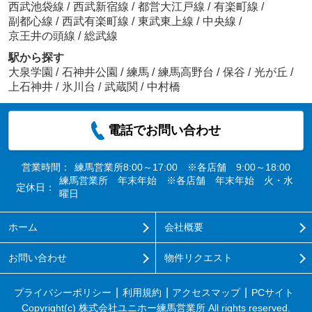
西武池袋線
/
西武新宿線
/
都営大江戸線
/
有楽町線
/
副都心線
/
西武有楽町線
/
東武東上線
/
中央線
/
京王井の頭線
/
総武線
駅から探す
大泉学園
/
石神井公園
/
練馬
/
練馬高野台
/
保谷
/
光が丘
/
上石神井
/
氷川台
/
武蔵関
/
中村橋
電話でお問い合わせ
営業時間：
練馬営業所8:00～17:00 ※各店舗 9:00～18:00
練馬営業所 年末年始 ※各店舗 年末年始 火・水
定休日：
曜日
ホーム
会社概要
お問い合わせ
物件リクエスト
プライバシーポリシー
利用規約
アクセスマップ
PCサイト
Copyright(c) 株式会社ユニホー練馬営業所 All rights reserved.