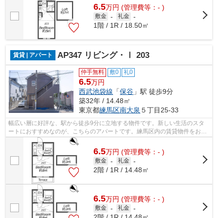
6.5
万
円
(管理費等：- )
敷金
-
礼金
-
1階 / 1R / 18.50㎡
AP347 リビング・Ⅰ 203
賃貸 | アパート
仲手無料
敷0
礼0
6.5
万円
西武池袋線
「
保谷
」駅 徒歩9分
築32年 / 14.48㎡
東京都
練馬区
南大泉
５丁目25-33
幅広い層に好評な、駅から徒歩9分に立地する物件です。新しい生活のスタ
ートにおすすめなのが、こちらのアパートです。練馬区内の賃貸物件をお探
しなら、保谷周辺はいかがですか。ご要...
6.5
万
円
(管理費等：- )
敷金
-
礼金
-
2階 / 1R / 14.48㎡
6.5
万
円
(管理費等：- )
敷金
-
礼金
-
2階 / 1R / 14.48㎡