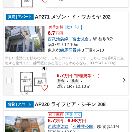
AP271 メゾン・ド・ワカミヤ 202
賃貸 | アパート
仲手無料
敷0
礼0
6.7
万円
西武池袋線
「
富士見台
」駅 徒歩8分
築37年 / 12.10㎡
東京都
練馬区
貫井
３丁目45-10
新しい生活にお勧めなのが、こちらのアパートです。こちらは徒歩8分に立
地する物件です。練馬区にある住まいを求めるなら、03-5947-4800か
shop_oizumigakuen@uniho.comまでご希望の条...
6.7
万
円
(管理費等：- )
敷金
-
礼金
-
2階 / 1R / 12.10㎡
AP220 ライフピア・シモン 208
賃貸 | アパート
仲手無料
敷0
礼0
6.7
6.98
万円～
万円
西武池袋線
「
石神井公園
」駅 徒歩11分