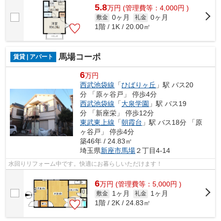
5.8
万
円
(管理費等：4,000円 )
0ヶ月
0ヶ月
敷金
礼金
1階 / 1K / 20.00㎡
馬場コーポ
賃貸 | アパート
6
万円
西武池袋線
「
ひばりヶ丘
」駅 バス20
分 「原ヶ谷戸」 停歩4分
西武池袋線
「
大泉学園
」駅 バス19
分 「新座栄」 停歩12分
東武東上線
「
朝霞台
」駅 バス18分 「原
ヶ谷戸」 停歩4分
築46年 / 24.83㎡
埼玉県
新座市
馬場
２丁目4-14
水回りリフォーム中です。快適にお暮らしいただけます！
6
万
円
(管理費等：5,000円 )
1ヶ月
1ヶ月
敷金
礼金
1階 / 2K / 24.83㎡