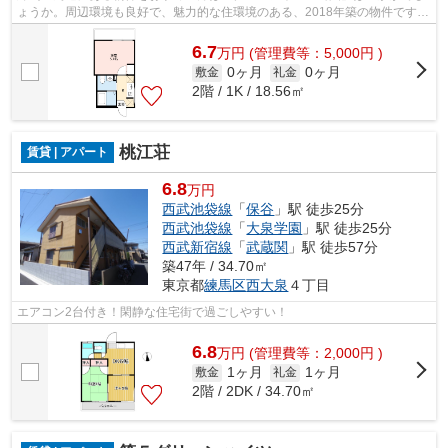
ょうか。周辺環境も良好で、魅力的な住環境のある、2018年築の物件です。
駅まで徒歩11分の物件です。今引っ越...
6.7
万
円
(管理費等：5,000円 )
0ヶ月
0ヶ月
敷金
礼金
2階 / 1K / 18.56㎡
桃江荘
賃貸 | アパート
6.8
万円
西武池袋線
「
保谷
」駅 徒歩25分
西武池袋線
「
大泉学園
」駅 徒歩25分
西武新宿線
「
武蔵関
」駅 徒歩57分
築47年 / 34.70㎡
東京都
練馬区
西大泉
４丁目
エアコン2台付き！閑静な住宅街で過ごしやすい！
6.8
万
円
(管理費等：2,000円 )
1ヶ月
1ヶ月
敷金
礼金
2階 / 2DK / 34.70㎡