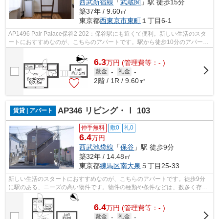
西武新宿線
「
武蔵関
」駅 徒歩15分
築37年 / 9.60㎡
東京都
西東京市
東町
１丁目6-1
AP1496 Pair Palace保谷2 202：保谷駅にも近くて便利。新しい生活のスタ
ートにおすすめなのが、こちらのアパートです。駅から徒歩10分のアパート
で、電車での通勤にも便利な立地です。...
6.3
万
円
(管理費等：- )
敷金
-
礼金
-
2階 / 1R / 9.60㎡
AP346 リビング・Ⅰ 103
賃貸 | アパート
仲手無料
敷0
礼0
6.4
万円
西武池袋線
「
保谷
」駅 徒歩9分
築32年 / 14.48㎡
東京都
練馬区
南大泉
５丁目25-33
新しい生活のスタートにおすすめなのが、こちらのアパートです。徒歩9分
に駅のある、ニーズの高い物件です。物件の種類や条件などは、数多く存在
します。お客さまのご希望により近い物...
6.4
万
円
(管理費等：- )
敷金
-
礼金
-