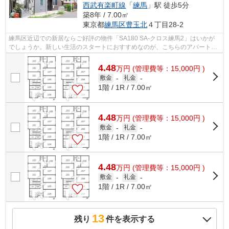
西武有楽町線
「
練馬
」駅 徒歩5分
築8年 / 7.00㎡
東京都
練馬区
豊玉北
４丁目28-2
練馬区近辺での新居ならご好評の物件「SA180 SA-クロス練馬2」はいかが
でしょうか。新しい生活のスタートにおすすめなのが、こちらのアパートで
す。築8年の物件で充実した毎日を過ごし...
4.48
万
円
(管理費等：15,000円 )
敷金
-
礼金
-
1階 / 1R / 7.00㎡
4.48
万
円
(管理費等：15,000円 )
敷金
-
礼金
-
1階 / 1R / 7.00㎡
4.48
万
円
(管理費等：15,000円 )
敷金
-
礼金
-
1階 / 1R / 7.00㎡
13
残り
件を表示する