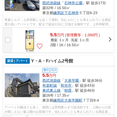
西武池袋線
「
石神井公園
」駅 徒歩17分
築32年 / 16.50㎡
東京都
練馬区
下石神井
５丁目6-23
青葉ヒルズ：上井草駅にも近くて便利。住む人のことも考えられている満足
度の高いアパートです。駅まで徒歩12分に立地する物件です。上井草駅周辺
の物件なら、03-5947-4800からいつで...
5.5
万
円
(管理費等：1,000円 )
1ヶ月
1ヶ月
敷金
礼金
2階 / 1K / 16.50㎡
Y・A・Fハイム2号館
賃貸 | アパート
敷0
礼0
5.5
万円
西武池袋線
「
大泉学園
」駅 徒歩36分
有楽町線
「
和光市
」駅 徒歩43分
東武東上線
「
朝霞
」駅 徒歩46分
築26年 / 17.35㎡
東京都
練馬区
大泉学園町
７丁目8-4
アパートの陽当りも良く、昼間には照明要らずで経済的です。上階からの音
が聞こえない最上階のお部屋です。住む人のことも考えられている満足度の
高いアパートです。交通利便性の高い...