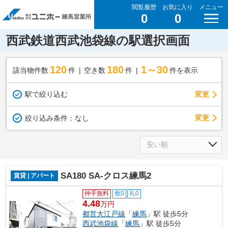
閲覧履歴
お気に入り
メニュー
0
0
西武鉄道西武池袋線の駅選択画面
120
180
1～30
該当物件数
件
空き数
件
件を表示
駅で絞り込む
変更
変更
絞り込み条件：
なし
SA180 SA-クロス練馬2
賃貸 | アパート
仲手無料
敷0
礼0
4.48
万円
都営大江戸線
「
練馬
」駅 徒歩5分
西武池袋線
「
練馬
」駅 徒歩5分