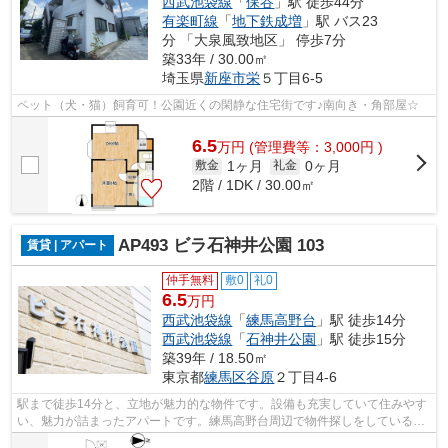
西武池袋線
「
保谷
」駅 徒歩44分
有楽町線
「
地下鉄成増
」駅 バス23
分 「大泉風致地区」 停歩7分
築33年 / 30.00㎡
埼玉県
新座市
栄
５丁目6-5
ペット（犬・猫）飼育可！公園近くの閑静な住宅街です♪南向き・角部屋☆
6.5
万
円
(管理費等：3,000円 )
1ヶ月
0ヶ月
敷金
礼金
2階 / 1DK / 30.00㎡
AP493 ビラ石神井公園 103
賃貸 | アパート
仲手無料
敷0
礼0
6.5
万円
西武池袋線
「
練馬高野台
」駅 徒歩14分
西武池袋線
「
石神井公園
」駅 徒歩15分
築39年 / 18.50㎡
東京都
練馬区
谷原
２丁目4-6
駅まで徒歩14分と、立地が魅力的な物件です。設備も充実していて住みやす
い、魅力が詰まったアパートです。練馬高野台周辺で物件探しをしている
方、03-5947-4800にまずはご連絡を。当...