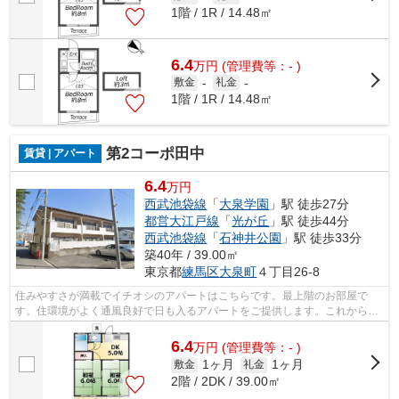
1階 / 1R / 14.48㎡
6.4
万
円
(管理費等：- )
敷金
-
礼金
-
1階 / 1R / 14.48㎡
第2コーポ田中
賃貸 | アパート
6.4
万円
西武池袋線
「
大泉学園
」駅 徒歩27分
都営大江戸線
「
光が丘
」駅 徒歩44分
西武池袋線
「
石神井公園
」駅 徒歩33分
築40年 / 39.00㎡
東京都
練馬区
大泉町
４丁目26-8
住みやすさが満載でイチオシのアパートはこちらです。最上階のお部屋で
す。住環境がよく通風良好で日も入るアパートをご提供します。これからの
住まいは納得のいくものにしたいですよ...
6.4
万
円
(管理費等：- )
1ヶ月
1ヶ月
敷金
礼金
2階 / 2DK / 39.00㎡