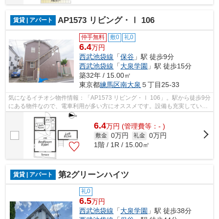
AP1573 リビング・Ⅰ 106
賃貸 | アパート
仲手無料
敷0
礼0
6.4
万円
西武池袋線
「
保谷
」駅 徒歩9分
西武池袋線
「
大泉学園
」駅 徒歩15分
築32年 / 15.00㎡
東京都
練馬区
南大泉
５丁目25-33
気になるイチオシ物件情報：「AP1573 リビング・Ⅰ 106」。駅から徒歩9分
にある物件なので、電車利用が多い方にオススメです。設備も充実していて
住みやすい、魅力が詰まったアパートで...
6.4
万
円
(管理費等：- )
0万円
0万円
敷金
礼金
1階 / 1R / 15.00㎡
第2グリーンハイツ
賃貸 | アパート
礼0
6.5
万円
西武池袋線
「
大泉学園
」駅 徒歩38分