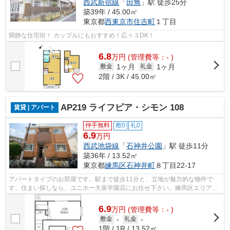
西武新宿線
「
田無
」駅 徒歩25分
築39年 / 45.00㎡
東京都
西東京市
住吉町
１丁目
閑静な住宅街！ カップルにもおすすめ！広々３DK！
6.8
万
円
(管理費等：- )
1ヶ月
1ヶ月
敷金
礼金
2階 / 3K / 45.00㎡
AP219 ライフピア・シモン 108
賃貸 | アパート
仲手無料
敷0
礼0
6.9
万円
西武池袋線
「
石神井公園
」駅 徒歩11分
築36年 / 13.52㎡
東京都
練馬区
石神井町
８丁目22-17
アパートタイプのお部屋です。駅まで徒歩11分と、立地が魅力的な物件で
す。住まい探しなら、ユニホー大泉学園店にお任せ下さい。練馬区エリアに
ある石神井公園周辺の物件が豊富なので...
6.9
万
円
(管理費等：- )
敷金
-
礼金
-
1階 / 1R / 13.52㎡