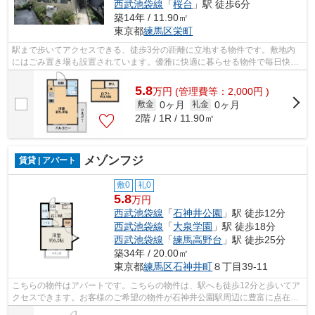
西武池袋線
「
桜台
」駅 徒歩6分
築14年 / 11.90㎡
東京都
練馬区
栄町
駅まで歩いてアクセスできる、徒歩3分の距離に立地する物件です。敷地内
にはごみ置き場も設置されています。優雅に快適に暮らせる物件で毎日快適
な生活をおくりましょう。2路線が利用...
5.8
万
円
(管理費等：2,000円 )
0ヶ月
0ヶ月
敷金
礼金
2階 / 1R / 11.90㎡
メゾンフジ
賃貸 | アパート
敷0
礼0
5.8
万円
西武池袋線
「
石神井公園
」駅 徒歩12分
西武池袋線
「
大泉学園
」駅 徒歩18分
西武池袋線
「
練馬高野台
」駅 徒歩25分
築34年 / 20.00㎡
東京都
練馬区
石神井町
８丁目39-11
こちらの物件はアパートです。こちらの物件は、駅へも徒歩12分と歩いてア
クセスできます。お客様のご希望の物件が石神井公園駅周辺に豊富に点在し
ます。気になる事でも、shop_oizumiga...