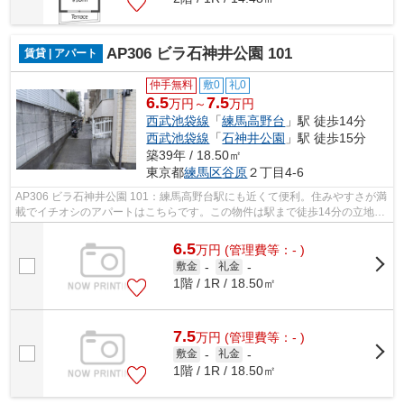
AP306 ビラ石神井公園 101
賃貸 | アパート
仲手無料
敷0
礼0
6.5
7.5
万円～
万円
西武池袋線
「
練馬高野台
」駅 徒歩14分
西武池袋線
「
石神井公園
」駅 徒歩15分
築39年 / 18.50㎡
東京都
練馬区
谷原
２丁目4-6
AP306 ビラ石神井公園 101：練馬高野台駅にも近くて便利。住みやすさが満
載でイチオシのアパートはこちらです。この物件は駅まで徒歩14分の立地で
す。練馬区で快適な暮らしをしません...
6.5
万
円
(管理費等：- )
敷金
-
礼金
-
1階 / 1R / 18.50㎡
7.5
万
円
(管理費等：- )
敷金
-
礼金
-
1階 / 1R / 18.50㎡