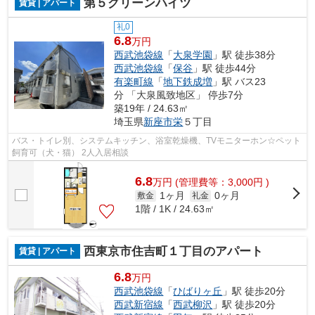
第５グリーンハイツ
賃貸 | アパート
礼0
6.8
万円
西武池袋線
「
大泉学園
」駅 徒歩38分
西武池袋線
「
保谷
」駅 徒歩44分
有楽町線
「
地下鉄成増
」駅 バス23
分 「大泉風致地区」 停歩7分
築19年 / 24.63㎡
埼玉県
新座市
栄
５丁目
バス・トイレ別、システムキッチン、浴室乾燥機、TVモニターホン☆ペット
飼育可（犬・猫） 2人入居相談
6.8
万
円
(管理費等：3,000円 )
1ヶ月
0ヶ月
敷金
礼金
1階 / 1K / 24.63㎡
西東京市住吉町１丁目のアパート
賃貸 | アパート
6.8
万円
西武池袋線
「
ひばりヶ丘
」駅 徒歩20分
西武新宿線
「
西武柳沢
」駅 徒歩20分