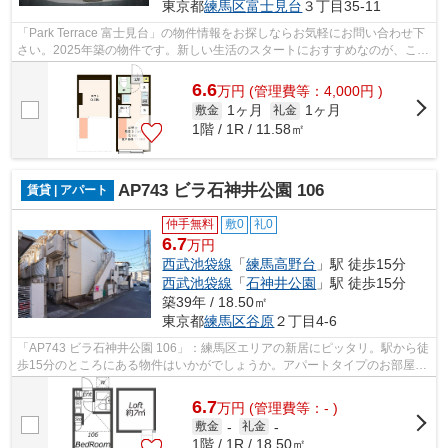
東京都
練馬区
富士見台
３丁目35-11
「Park Terrace 富士見台」の物件情報をお探しならお気軽にお問い合わせ下
さい。2025年築の物件です。新しい生活のスタートにおすすめなのが、こち
らのアパートです。見た目もキレイで...
6.6
万
円
(管理費等：4,000円 )
1ヶ月
1ヶ月
敷金
礼金
1階 / 1R / 11.58㎡
AP743 ビラ石神井公園 106
賃貸 | アパート
仲手無料
敷0
礼0
6.7
万円
西武池袋線
「
練馬高野台
」駅 徒歩15分
西武池袋線
「
石神井公園
」駅 徒歩15分
築39年 / 18.50㎡
東京都
練馬区
谷原
２丁目4-6
「AP743 ビラ石神井公園 106」：練馬区エリアの新居にピッタリ。駅から徒
歩15分のところにある物件はいかがでしょうか。アパートタイプのお部屋で
す。ユニホー大泉学園店スタッフが不...
6.7
万
円
(管理費等：- )
敷金
-
礼金
-
1階 / 1R / 18.50㎡