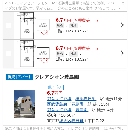
AP218 ライフピア・シモン 102：石神井公園駅にも近くて便利。アパートタ
イプのお部屋です。駅から徒歩11分のところにある物件はいかがでしょう
か。練馬区の住環境は利便性に優れてお...
6.7
万
円
(管理費等：- )
敷金
-
礼金
-
1階 / 1R / 13.52㎡
6.7
万
円
(管理費等：- )
敷金
-
礼金
-
1階 / 1R / 13.52㎡
クレアシオン豊島園
賃貸 | アパート
敷0
礼0
6.7
万円
都営大江戸線
「
練馬春日町
」駅 徒歩11分
西武豊島線
「
豊島園
」駅 徒歩13分
都営大江戸線
「
豊島園
」駅 徒歩14分
築8年 / 18.56㎡
東京都
練馬区
春日町
１丁目7-22
練馬区周辺にある物件をお求めの方は「クレアシオン豊島園」はいかがでし