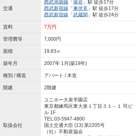
西武池袋線
「
保谷
」駅 徒歩17分
交通
西武新宿線
「
東伏見
」駅 徒歩17分
西武新宿線
「
武蔵関
」駅 徒歩24分
賃料
7万円
管理費等
7,000円
面積
19.83㎡
築年月
2007年 1月(築19年)
種別 / 構造
アパート / 木造
階建
2階建
ユニホー大泉学園店
東京都練馬区東大泉１丁目３１－１ 司ビ
ル 1F
TEL:03-5947-4800
取扱会社
国土交通大臣 (13) 第2205号
（社）不動産協会