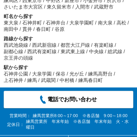
練馬区
/
西東京市
/
中野区
/
新座市
/
小金井市
/
所沢市
/
さいたま市大宮区
/
東久留米市
/
入間市
/
武蔵野市
町名から探す
東大泉
/
石神井町
/
石神井台
/
大泉学園町
/
南大泉
/
高松
/
南田中
/
貫井
/
春日町
/
谷原
路線から探す
西武池袋線
/
西武新宿線
/
都営大江戸線
/
有楽町線
/
副都心線
/
西武有楽町線
/
東武東上線
/
中央線
/
総武線
/
京王井の頭線
駅から探す
石神井公園
/
大泉学園
/
保谷
/
光が丘
/
練馬高野台
/
上石神井
/
練馬
/
武蔵関
/
中村橋
/
練馬春日町
電話でお問い合わせ
営業時間：
練馬営業所8:00～17:00 ※各店舗 9:00～18:00
練馬営業所 年末年始 ※各店舗 年末年始 火・水
定休日：
曜日