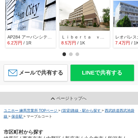
AP284 アーバンシティ 201
Ｌｉｂｅｒｔａ ｖｉｌｌａ
6.2
万
円
/ 1R
8.5
万
円
/ 1K
7.4
万
円
/ 1
メールで共有する
LINEで共有する
ページトップへ
ユニホー 練馬営業所 TOPページ
>
(賃貸)路線・駅から探す
>
西武鉄道西武池袋
線
>
保谷駅
>
マーブルコート
市区町村から探す