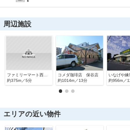
周辺施設
ファミリーマート西東京東町6丁目店
コメダ珈琲店 保谷店
いなげや練
約375m／5分
約1014m／13分
約956m／1
エリアの近い物件