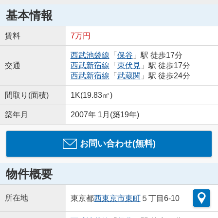
基本情報
賃料
7万円
西武池袋線
「
保谷
」駅 徒歩17分
交通
西武新宿線
「
東伏見
」駅 徒歩17分
西武新宿線
「
武蔵関
」駅 徒歩24分
間取り(面積)
1K(19.83㎡)
築年月
2007年 1月(築19年)
お問い合わせ(無料)
物件概要
所在地
東京都
西東京市
東町
５丁目6-10