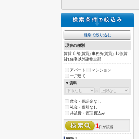
種別で絞り込む
現在の種別
賃貸,店舗(賃貸),事務所(賃貸),土地(賃
貸),住宅以外建物全部
アパート
マンション
一戸建て
▼賃料
～
敷金・保証金なし
礼金・敷引なし
共益費・管理費込み
1
件が該当