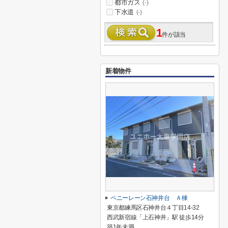
都市ガス
(-)
下水道
(-)
1
件が該当
新着物件
ペニーレーン石神井台 Ａ棟
東京都練馬区石神井台４丁目14-32
西武新宿線「上石神井」駅 徒歩14分
築1年未満