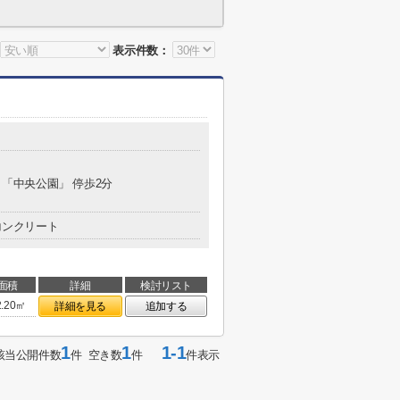
表示件数：
分 「中央公園」 停歩2分
コンクリート
面積
詳細
検討リスト
2.20㎡
詳細を見る
追加する
1
1
1-1
該当公開件数
件 空き数
件
件表示