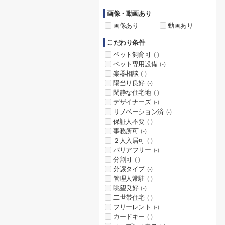
画像・動画あり
画像あり
動画あり
こだわり条件
ペット飼育可
(-)
ペット専用設備
(-)
楽器相談
(-)
陽当り良好
(-)
閑静な住宅地
(-)
デザイナーズ
(-)
リノベーション済
(-)
保証人不要
(-)
事務所可
(-)
２人入居可
(-)
バリアフリー
(-)
分割可
(-)
分譲タイプ
(-)
管理人常駐
(-)
眺望良好
(-)
二世帯住宅
(-)
フリーレント
(-)
カードキー
(-)