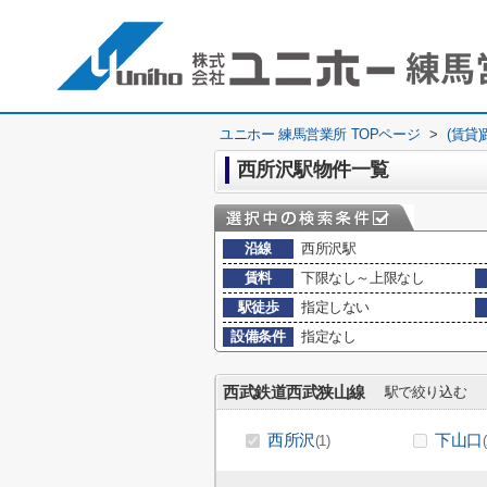
ユニホー 練馬営業所 TOPページ
>
(賃貸
西所沢駅物件一覧
沿線
西所沢駅
賃料
下限なし～上限なし
駅徒歩
指定しない
設備条件
指定なし
西武鉄道西武狭山線
駅で絞り込む
西所沢
下山口
(1)