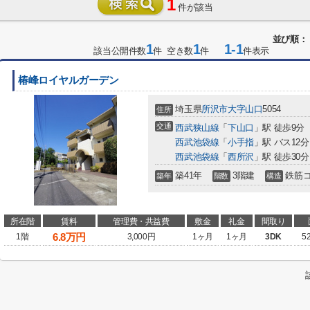
1
件が該当
並び順：
1
1
1-1
該当公開件数
件 空き数
件
件表示
椿峰ロイヤルガーデン
埼玉県
所沢市
大字山口
5054
住所
交通
西武狭山線
「
下山口
」駅 徒歩9分
西武池袋線
「
小手指
」駅 バス12
西武池袋線
「
西所沢
」駅 徒歩30分
築41年
3階建
鉄筋
築年
階数
構造
所在階
賃料
管理費・共益費
敷金
礼金
間取り
6.8
万円
1階
3,000円
1ヶ月
1ヶ月
3DK
5