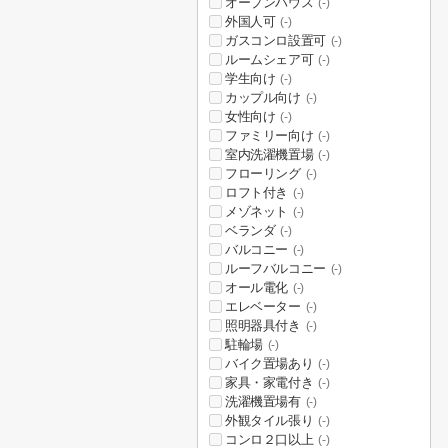
オープンハウス
(-)
外国人可
(-)
ガスコンロ設置可
(-)
ルームシェア可
(-)
学生向け
(-)
カップル向け
(-)
女性向け
(-)
ファミリー向け
(-)
室内洗濯機置場
(-)
フローリング
(-)
ロフト付き
(-)
メゾネット
(-)
ベランダ
(-)
バルコニー
(-)
ルーフバルコニー
(-)
オール電化
(-)
エレベーター
(-)
照明器具付き
(-)
駐輪場
(-)
バイク置場あり
(-)
家具・家電付き
(-)
洗濯機置場有
(-)
外観タイル張り
(-)
コンロ２口以上
(-)