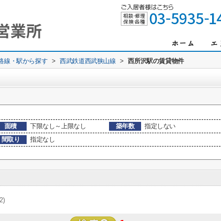
)路線・駅から探す
>
西武鉄道西武狭山線
>
西所沢駅の賃貸物件
面積
下限なし～上限なし
築年数
指定しない
間取り
指定なし
(2)