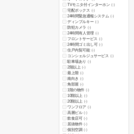
TVモニタ付インターホン
(-)
宅配ボックス
(-)
24時間緊急通報システム
(-)
ディンプルキー
(-)
防犯カメラ
(-)
24時間有人管理
(-)
フロントサービス
(-)
24時間ゴミ出し可
(-)
住戸内覧可能
(-)
コンシェルジュサービス
(-)
駐車場あり
(-)
2階以上
(-)
最上階
(-)
南向き
(-)
角部屋
(-)
1階の物件
(-)
10階以上
(-)
20階以上
(-)
ワンフロア
(-)
高層ビル
(-)
飲食店可
(-)
居抜物件
(-)
個別空調
(-)