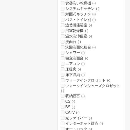
食器洗い乾燥機
(-)
システムキッチン
(-)
対面式キッチン
(-)
バス・トイレ別
(-)
追焚機能浴室
(-)
浴室乾燥機
(-)
温水洗浄便座
(-)
洗面台
(-)
洗髪洗面化粧台
(-)
シャワー
(-)
独立洗面台
(-)
エアコン
(-)
床暖房
(-)
床下収納
(-)
ウォークインクロゼット
(-)
ウォークインシューズクロゼット
(-)
収納豊富
(-)
CS
(-)
BS
(-)
CATV
(-)
光ファイバー
(-)
インターネット対応
(-)
オートロック
(-)