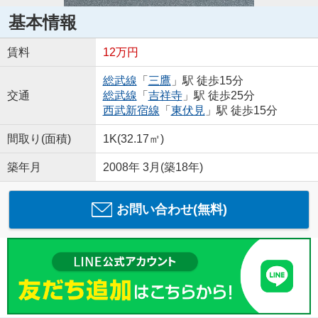
基本情報
賃料
12万円
総武線
「
三鷹
」駅 徒歩15分
交通
総武線
「
吉祥寺
」駅 徒歩25分
西武新宿線
「
東伏見
」駅 徒歩15分
間取り(面積)
1K(32.17㎡)
築年月
2008年 3月(築18年)
お問い合わせ(無料)