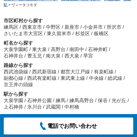
駅
>
ヴィータコモダ
市区町村から探す
練馬区
/
西東京市
/
中野区
/
新座市
/
小金井市
/
所沢市
/
さいたま市大宮区
/
東久留米市
/
杉並区
/
板橋区
町名から探す
大泉学園町
/
東大泉
/
高野台
/
南田中
/
石神井町
/
石神井台
/
豊玉北
/
南大泉
/
西大泉
/
早宮
路線から探す
西武池袋線
/
西武新宿線
/
都営大江戸線
/
有楽町線
/
副都心線
/
西武有楽町線
/
東武東上線
/
中央線
/
総武線
/
京王井の頭線
駅から探す
大泉学園
/
石神井公園
/
練馬
/
練馬高野台
/
保谷
/
光が丘
/
上石神井
/
氷川台
/
武蔵関
/
中村橋
電話でお問い合わせ