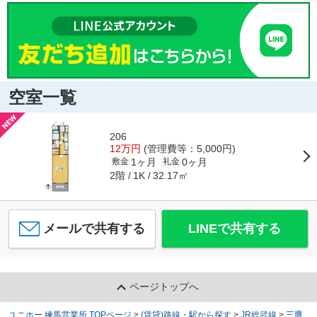
空室一覧
206
12万円
(管理費等：5,000円)
1ヶ月
0ヶ月
敷金
礼金
2階
32.17㎡
1K
メールで共有する
LINEで共有する
ページトップへ
ユニホー 練馬営業所 TOPページ
>
(賃貸)路線・駅から探す
>
JR総武線
>
三鷹