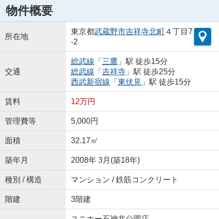
物件概要
東京都
武蔵野市
吉祥寺北町
４丁目7
所在地
-2
総武線
「
三鷹
」駅 徒歩15分
交通
総武線
「
吉祥寺
」駅 徒歩25分
西武新宿線
「
東伏見
」駅 徒歩15分
賃料
12万円
管理費等
5,000円
面積
32.17㎡
築年月
2008年 3月(築18年)
種別 / 構造
マンション / 鉄筋コンクリート
階建
3階建
ユニホー石神井公園店