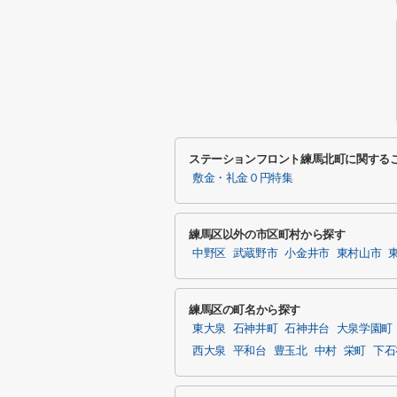
ステーションフロント練馬北町に関する
敷金・礼金０円特集
練馬区以外の市区町村から探す
中野区
武蔵野市
小金井市
東村山市
練馬区の町名から探す
東大泉
石神井町
石神井台
大泉学園町
西大泉
平和台
豊玉北
中村
栄町
下石