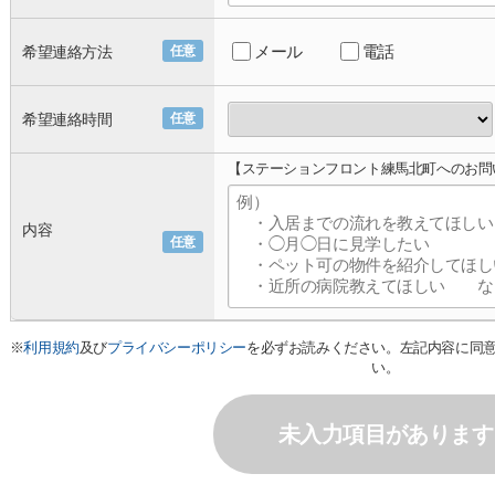
メール
電話
希望連絡方法
任意
希望連絡時間
任意
【ステーションフロント練馬北町へのお問
内容
任意
※
利用規約
及び
プライバシーポリシー
を必ずお読みください。左記内容に同
い。
未入力項目があります