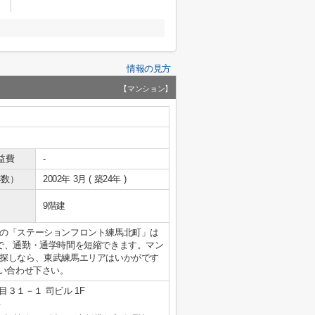
情報の見方
【マンション】
益費
-
年数）
2002年 3月 ( 築24年 )
9階建
の「ステーションフロント練馬北町」は
で、通勤・通学時間を短縮できます。マン
探しなら、東武練馬エリアはいかがです
お問い合わせ下さい。
３１－１ 司ビル 1F
号