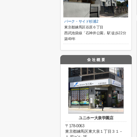
パーク・サイド杉浦2
東京都練馬区谷原６丁目
西武池袋線「石神井公園」駅 徒歩22分
築49年
ユニホー大泉学園店
〒178-0063
東京都練馬区東大泉１丁目３１－
１ 司ビル 1F