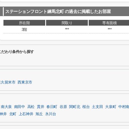
ステーションフロント練馬北町
の過去に掲載したお部屋
所在階
間取り
専有面積
3階
***
***
こだわり条件から探す
東久留米市
西東京市
南大泉
南田中
高松
貫井
春日町
谷原
関町北
桜台
土支田
大泉町
中村
神井
北町
上石神井
旭丘
氷川台