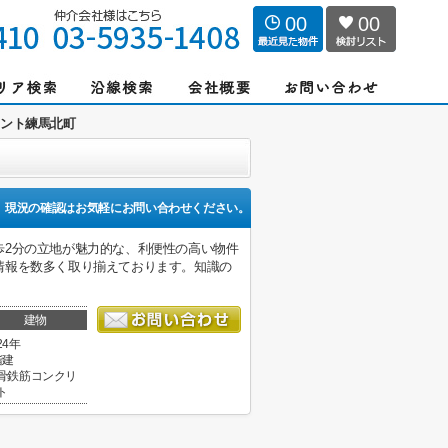
00
00
ロント練馬北町
現況の確認はお気軽にお問い合わせください。
歩2分の立地が魅力的な、利便性の高い物件
情報を数多く取り揃えております。知識の
建物
24年
階建
骨鉄筋コンクリ
ト