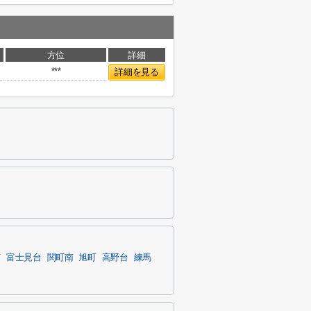
方位
詳細
***
詳細を見る
南
富士見台
関町南
旭町
高野台
練馬