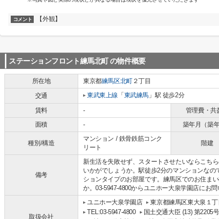
【外観】
コメント
ステーションフロント練馬北町
の物件概要
所在地
東京都
練馬区
北町
２丁目
東武東上線
「
東武練馬
」駅 徒歩2分
交通
賃料
-
管理費・共
面積
-
築年月（築
マンション / 鉄骨鉄筋コンク
種別/構造
階建
リート
新生活を失敗せず、スタートさせたいならこちら
いかがでしょうか。駅徒歩2分のマンションなの
備考
ションタイプのお部屋です。練馬区でのお住まい
か。03-5947-4800からユニホー大泉学園店に
ユニホー大泉学園店
東京都練馬区東大泉１丁目
TEL:03-5947-4800
国土交通大臣 (13) 第2205
取扱会社