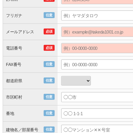
フリガナ
任意
メールアドレス
必須
電話番号
必須
FAX番号
任意
都道府県
任意
市区町村
任意
番地
任意
建物名／部屋番号
任意