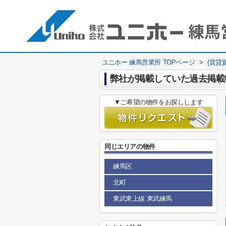
ユニホー 練馬営業所 TOPページ
>
(賃貸
弊社が掲載していた過去掲載
▼ご希望の物件をお探しします
同じエリアの物件
練馬区
北町
東武東上線 東武練馬