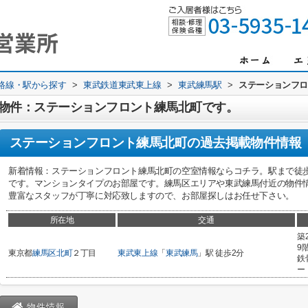
)路線・駅から探す
>
東武鉄道東武東上線
>
東武練馬駅
>
ステーションフ
物件：ステーションフロント練馬北町です。
ステーションフロント練馬北町
の過去掲載物件情報
新着情報：ステーションフロント練馬北町の空室情報ならコチラ。駅まで徒
です。マンションタイプのお部屋です。練馬区エリアや東武練馬付近の物件
豊富なスタッフが丁寧に対応致しますので、お部屋探しはお任せ下さい。
所在地
交通
築
9
東京都
練馬区
北町
２丁目
東武東上線
「
東武練馬
」駅 徒歩2分
鉄
ー
物件情報