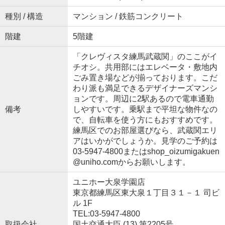
種別 / 構造
マンション / 鉄筋コンクリート
階建
5階建
「クレヴィスタ練馬武蔵関」のここがイ
チオシ。共用部にはエレベータ・敷地内
ごみ置き場などが揃っております。こだ
わり派も満足できるデザイナーズマンシ
ョンです。周辺に2駅あるので電車通勤
備考
しやすいです。乗駅まで平坦な物件なの
で、自転車を使う方にもおすすめです。
練馬区でのお部屋選びなら、武蔵関エリ
アはいかがでしょうか。見学のご予約は
03-5947-4800またはshop_oizumigakuen
@uniho.comからお願いします。
ユニホー大泉学園店
東京都練馬区東大泉１丁目３１－１ 司ビ
ル 1F
TEL:03-5947-4800
取扱会社
国土交通大臣 (13) 第2205号