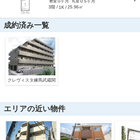
0ヶ月
0.5ヶ月
敷金
礼金
3階
25.96㎡
1K
成約済み一覧
クレヴィスタ練馬武蔵関
エリアの近い物件