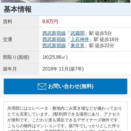
基本情報
賃料
8.8万円
西武新宿線
「
武蔵関
」駅 徒歩5分
交通
西武新宿線
「
上石神井
」駅 徒歩16分
西武新宿線
「
東伏見
」駅 徒歩22分
間取り(面積)
1K(25.96㎡)
築年月
2018年 11月(築7年)
お問い合わせ(無料)
共用部にはエレベータ・敷地内ごみ置き場などが備わっており
とても充実しています。2駅利用できる場所にあり、アクセス
が便利です。こだわり派も満足できるデザイナーズ物件です。
こちらの物件はマンションです。築7年でしっかりとした作り