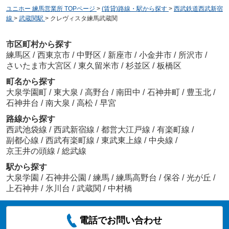
ユニホー 練馬営業所 TOPページ
>
(賃貸)路線・駅から探す
>
西武鉄道西武新宿
線
>
武蔵関駅
>
クレヴィスタ練馬武蔵関
市区町村から探す
練馬区
/
西東京市
/
中野区
/
新座市
/
小金井市
/
所沢市
/
さいたま市大宮区
/
東久留米市
/
杉並区
/
板橋区
町名から探す
大泉学園町
/
東大泉
/
高野台
/
南田中
/
石神井町
/
豊玉北
/
石神井台
/
南大泉
/
高松
/
早宮
路線から探す
西武池袋線
/
西武新宿線
/
都営大江戸線
/
有楽町線
/
副都心線
/
西武有楽町線
/
東武東上線
/
中央線
/
京王井の頭線
/
総武線
駅から探す
大泉学園
/
石神井公園
/
練馬
/
練馬高野台
/
保谷
/
光が丘
/
上石神井
/
氷川台
/
武蔵関
/
中村橋
電話でお問い合わせ