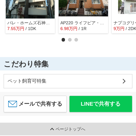
パレ・ホームズ石神井公園
AP220 ライフピア・シモン 208
ナプコグリ
7.55
万
円
/ 1DK
6.98
万
円
/ 1R
9
万
円
/ 2D
こだわり特集
ペット飼育可特集
メールで共有する
LINEで共有する
ページトップへ