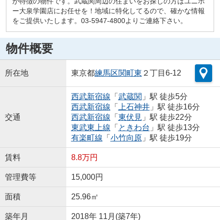
が特徴の物件です。武蔵関周辺の住まいをお探しの方はユニホ
ー大泉学園店にお任せを！地域に特化してるので、確かな情報
をご提供いたします。03-5947-4800よりご連絡下さい。
物件概要
所在地
東京都
練馬区
関町東
２丁目6-12
西武新宿線
「
武蔵関
」駅 徒歩5分
西武新宿線
「
上石神井
」駅 徒歩16分
交通
西武新宿線
「
東伏見
」駅 徒歩22分
東武東上線
「
ときわ台
」駅 徒歩13分
有楽町線
「
小竹向原
」駅 徒歩19分
賃料
8.8万円
管理費等
15,000円
面積
25.96㎡
築年月
2018年 11月(築7年)