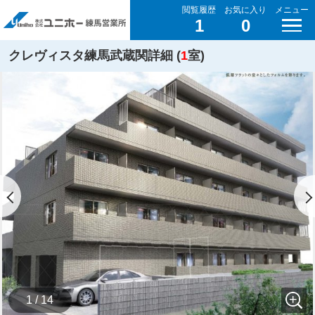
閲覧履歴
お気に入り
メニュー
1
0
クレヴィスタ練馬武蔵関詳細 (
1
室)
1 / 14