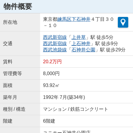
物件概要
東京都
練馬区
下石神井
４丁目３０
所在地
－１０
西武新宿線
「
上井草
」駅 徒歩5分
交通
西武新宿線
「
上石神井
」駅 徒歩9分
西武池袋線
「
石神井公園
」駅 徒歩29分
賃料
20.2万円
管理費等
8,000円
面積
93.92㎡
築年月
1992年 7月(築34年)
種別 / 構造
マンション / 鉄筋コンクリート
階建
6階建
ユニホー石神井公園店