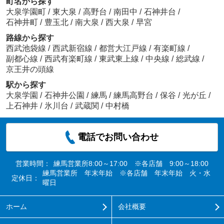
町名から探す
大泉学園町
/
東大泉
/
高野台
/
南田中
/
石神井台
/
石神井町
/
豊玉北
/
南大泉
/
西大泉
/
早宮
路線から探す
西武池袋線
/
西武新宿線
/
都営大江戸線
/
有楽町線
/
副都心線
/
西武有楽町線
/
東武東上線
/
中央線
/
総武線
/
京王井の頭線
駅から探す
大泉学園
/
石神井公園
/
練馬
/
練馬高野台
/
保谷
/
光が丘
/
上石神井
/
氷川台
/
武蔵関
/
中村橋
電話でお問い合わせ
営業時間：
練馬営業所8:00～17:00 ※各店舗 9:00～18:00
練馬営業所 年末年始 ※各店舗 年末年始 火・水
定休日：
曜日
ホーム
会社概要