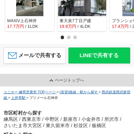
MAXIV上石神井
東大泉7丁目戸建
ブランシェ
17.7
万
円
/ 1LDK
19.8
万
円
/ 4LDK
17.4
万
円
/
メールで共有する
LINEで共有する
ページトップへ
ユニホー 練馬営業所 TOPページ
>
(賃貸)路線・駅から探す
>
西武鉄道西武新宿
線
>
上井草駅
>
プリメール石神井
市区町村から探す
練馬区
/
西東京市
/
中野区
/
新座市
/
小金井市
/
所沢市
/
さいたま市大宮区
/
東久留米市
/
杉並区
/
板橋区