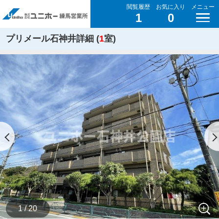
閲覧履歴
お気に入り
メニュー
1
0
プリメール石神井詳細 (
1
室)
1 / 20