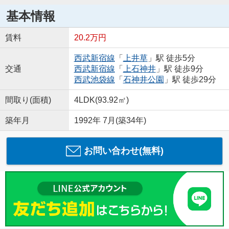
基本情報
賃料
20.2万円
西武新宿線
「
上井草
」駅 徒歩5分
交通
西武新宿線
「
上石神井
」駅 徒歩9分
西武池袋線
「
石神井公園
」駅 徒歩29分
間取り(面積)
4LDK(93.92㎡)
築年月
1992年 7月(築34年)
お問い合わせ(無料)