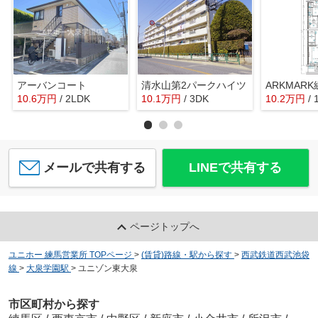
アーバンコート
清水山第2パークハイツ
ARKMAR
10.6
万
円
/ 2LDK
10.1
万
円
/ 3DK
10.2
万
円
/ 
メールで共有する
LINEで共有する
ページトップへ
ユニホー 練馬営業所 TOPページ
>
(賃貸)路線・駅から探す
>
西武鉄道西武池袋
線
>
大泉学園駅
>
ユニゾン東大泉
市区町村から探す