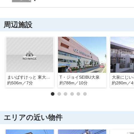
周辺施設
まいばすけっと 東大泉3丁目店
T・ジョイSEIBU大泉
大泉にじい
約506m／7分
約788m／10分
約280m／
エリアの近い物件