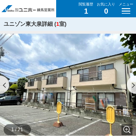
閲覧履歴
お気に入り
メニュー
1
0
ユニゾン東大泉詳細 (
1
室)
1 / 21