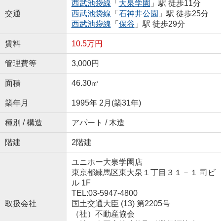
西武池袋線
「
大泉学園
」駅 徒歩11分
交通
西武池袋線
「
石神井公園
」駅 徒歩25分
西武池袋線
「
保谷
」駅 徒歩29分
賃料
10.5万円
管理費等
3,000円
面積
46.30㎡
築年月
1995年 2月(築31年)
種別 / 構造
アパート / 木造
階建
2階建
ユニホー大泉学園店
東京都練馬区東大泉１丁目３１－１ 司ビ
ル 1F
TEL:03-5947-4800
取扱会社
国土交通大臣 (13) 第2205号
（社）不動産協会