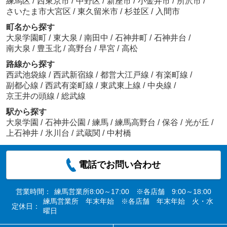
練馬区
/
西東京市
/
中野区
/
新座市
/
小金井市
/
所沢市
/
さいたま市大宮区
/
東久留米市
/
杉並区
/
入間市
町名から探す
大泉学園町
/
東大泉
/
南田中
/
石神井町
/
石神井台
/
南大泉
/
豊玉北
/
高野台
/
早宮
/
高松
路線から探す
西武池袋線
/
西武新宿線
/
都営大江戸線
/
有楽町線
/
副都心線
/
西武有楽町線
/
東武東上線
/
中央線
/
京王井の頭線
/
総武線
駅から探す
大泉学園
/
石神井公園
/
練馬
/
練馬高野台
/
保谷
/
光が丘
/
上石神井
/
氷川台
/
武蔵関
/
中村橋
電話でお問い合わせ
営業時間：
練馬営業所8:00～17:00 ※各店舗 9:00～18:00
練馬営業所 年末年始 ※各店舗 年末年始 火・水
定休日：
曜日