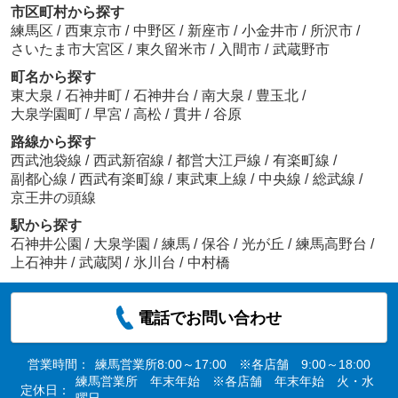
市区町村から探す
練馬区
/
西東京市
/
中野区
/
新座市
/
小金井市
/
所沢市
/
さいたま市大宮区
/
東久留米市
/
入間市
/
武蔵野市
町名から探す
東大泉
/
石神井町
/
石神井台
/
南大泉
/
豊玉北
/
大泉学園町
/
早宮
/
高松
/
貫井
/
谷原
路線から探す
西武池袋線
/
西武新宿線
/
都営大江戸線
/
有楽町線
/
副都心線
/
西武有楽町線
/
東武東上線
/
中央線
/
総武線
/
京王井の頭線
駅から探す
石神井公園
/
大泉学園
/
練馬
/
保谷
/
光が丘
/
練馬高野台
/
上石神井
/
武蔵関
/
氷川台
/
中村橋
電話でお問い合わせ
営業時間：
練馬営業所8:00～17:00 ※各店舗 9:00～18:00
練馬営業所 年末年始 ※各店舗 年末年始 火・水
定休日：