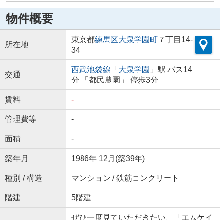
物件概要
東京都
練馬区
大泉学園町
７丁目14-
所在地
34
西武池袋線
「
大泉学園
」駅 バス14
交通
分 「都民農園」 停歩3分
賃料
-
管理費等
-
面積
-
築年月
1986年 12月(築39年)
種別 / 構造
マンション / 鉄筋コンクリート
階建
5階建
ぜひ一度見ていただきたい、「エムケイ