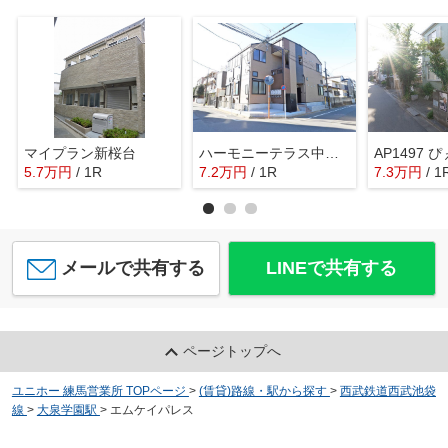
マイプラン新桜台
ハーモニーテラス中村南
AP1497 
5.7
万
円
/ 1R
7.2
万
円
/ 1R
7.3
万
円
/ 1
メールで共有する
LINEで共有する
ページトップへ
ユニホー 練馬営業所 TOPページ
>
(賃貸)路線・駅から探す
>
西武鉄道西武池袋
線
>
大泉学園駅
>
エムケイパレス