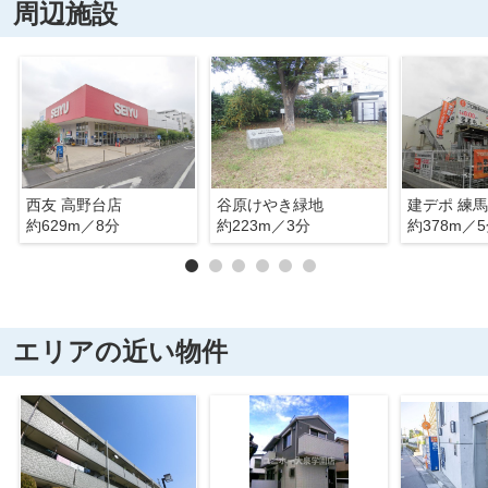
周辺施設
西友 高野台店
谷原けやき緑地
建デポ 練
約629m／8分
約223m／3分
約378m／
エリアの近い物件