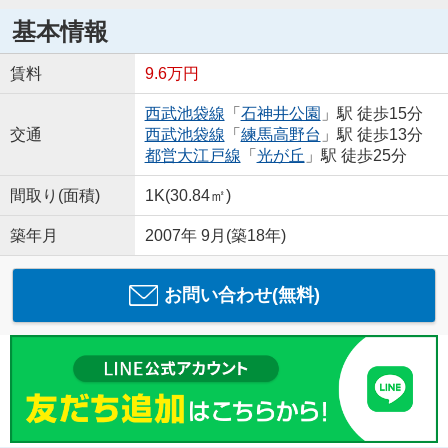
基本情報
賃料
9.6万円
西武池袋線
「
石神井公園
」駅 徒歩15分
交通
西武池袋線
「
練馬高野台
」駅 徒歩13分
都営大江戸線
「
光が丘
」駅 徒歩25分
間取り(面積)
1K(30.84㎡)
築年月
2007年 9月(築18年)
お問い合わせ(無料)