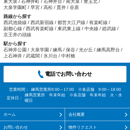
東大泉
/
石神井町
/
石神井台
/
南大泉
/
豊玉北
/
大泉学園町
/
早宮
/
高松
/
貫井
/
谷原
路線から探す
西武池袋線
/
西武新宿線
/
都営大江戸線
/
有楽町線
/
副都心線
/
西武有楽町線
/
東武東上線
/
中央線
/
総武線
/
京王井の頭線
駅から探す
石神井公園
/
大泉学園
/
練馬
/
保谷
/
光が丘
/
練馬高野台
/
上石神井
/
武蔵関
/
氷川台
/
中村橋
電話でお問い合わせ
営業時間：
練馬営業所8:00～17:00 ※各店舗 9:00～18:00
練馬営業所 年末年始 ※各店舗 年末年始 火・水
定休日：
曜日
ホーム
会社概要
お問い合わせ
物件リクエスト