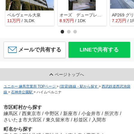
ベルヴェール大泉
オーズ デュープレックス
11
万
円
/ 3LDK
8.9
万
円
/ 1DK
7.2
万
円
/ 1
メールで共有する
LINEで共有する
ページトップへ
ユニホー 練馬営業所 TOPページ
>
(賃貸)路線・駅から探す
>
西武鉄道西武池袋
線
>
石神井公園駅
>
ハイムベルニナ
市区町村から探す
練馬区
/
西東京市
/
中野区
/
新座市
/
小金井市
/
所沢市
/
さいたま市大宮区
/
東久留米市
/
杉並区
/
入間市
町名から探す