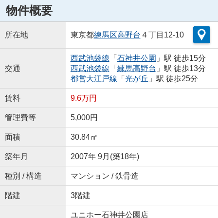
物件概要
所在地
東京都
練馬区
高野台
４丁目12-10
西武池袋線
「
石神井公園
」駅 徒歩15分
交通
西武池袋線
「
練馬高野台
」駅 徒歩13分
都営大江戸線
「
光が丘
」駅 徒歩25分
賃料
9.6万円
管理費等
5,000円
面積
30.84㎡
築年月
2007年 9月(築18年)
種別 / 構造
マンション / 鉄骨造
階建
3階建
ユニホー石神井公園店