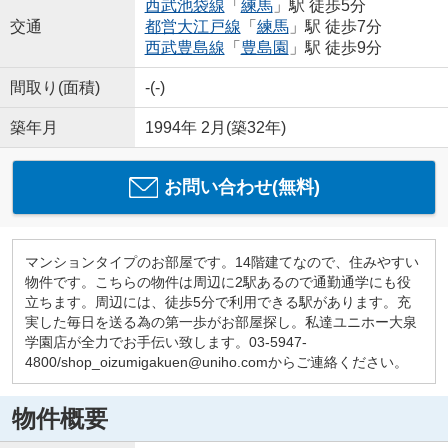
西武池袋線
「
練馬
」駅 徒歩5分
交通
都営大江戸線
「
練馬
」駅 徒歩7分
西武豊島線
「
豊島園
」駅 徒歩9分
間取り(面積)
-(-)
築年月
1994年 2月(築32年)
お問い合わせ(無料)
マンションタイプのお部屋です。14階建てなので、住みやすい
物件です。こちらの物件は周辺に2駅あるので通勤通学にも役
立ちます。周辺には、徒歩5分で利用できる駅があります。充
実した毎日を送る為の第一歩がお部屋探し。私達ユニホー大泉
学園店が全力でお手伝い致します。03-5947-
4800/shop_oizumigakuen@uniho.comからご連絡ください。
物件概要