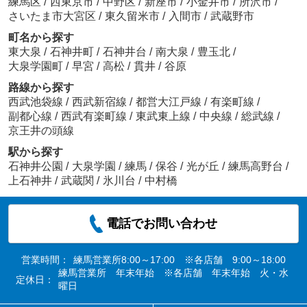
練馬区
/
西東京市
/
中野区
/
新座市
/
小金井市
/
所沢市
/
さいたま市大宮区
/
東久留米市
/
入間市
/
武蔵野市
町名から探す
東大泉
/
石神井町
/
石神井台
/
南大泉
/
豊玉北
/
大泉学園町
/
早宮
/
高松
/
貫井
/
谷原
路線から探す
西武池袋線
/
西武新宿線
/
都営大江戸線
/
有楽町線
/
副都心線
/
西武有楽町線
/
東武東上線
/
中央線
/
総武線
/
京王井の頭線
駅から探す
石神井公園
/
大泉学園
/
練馬
/
保谷
/
光が丘
/
練馬高野台
/
上石神井
/
武蔵関
/
氷川台
/
中村橋
電話でお問い合わせ
営業時間：
練馬営業所8:00～17:00 ※各店舗 9:00～18:00
練馬営業所 年末年始 ※各店舗 年末年始 火・水
定休日：
曜日