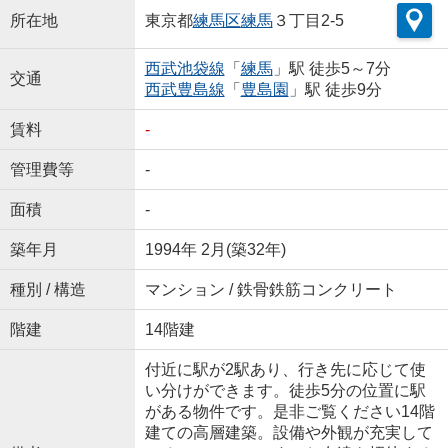
所在地
東京都
練馬区
練馬
３丁目2-5
西武池袋線
「
練馬
」駅 徒歩5～7分
交通
西武豊島線
「
豊島園
」駅 徒歩9分
賃料
-
管理費等
-
面積
-
築年月
1994年 2月(築32年)
種別 / 構造
マンション / 鉄骨鉄筋コンクリート
階建
14階建
付近に駅が2駅あり、行き先に応じて使
い分けができます。徒歩5分の位置に駅
がある物件です。是非ご覧ください14階
建ての高層建築。設備や外観が充実して