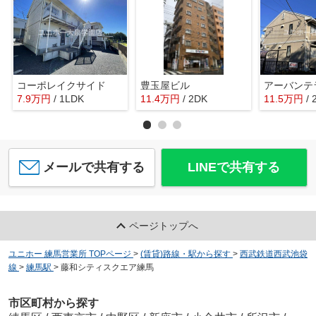
コーポレイクサイド
豊玉屋ビル
アーバンテ
7.9
万
円
/ 1LDK
11.4
万
円
/ 2DK
11.5
万
円
/
メールで共有する
LINEで共有する
ページトップへ
ユニホー 練馬営業所 TOPページ
>
(賃貸)路線・駅から探す
>
西武鉄道西武池袋
線
>
練馬駅
>
藤和シティスクエア練馬
市区町村から探す