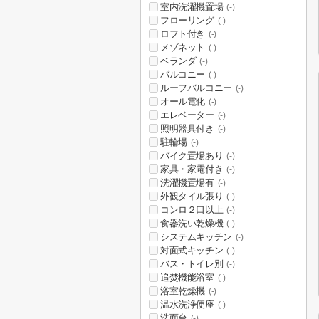
室内洗濯機置場
(-)
フローリング
(-)
ロフト付き
(-)
メゾネット
(-)
ベランダ
(-)
バルコニー
(-)
ルーフバルコニー
(-)
オール電化
(-)
エレベーター
(-)
照明器具付き
(-)
駐輪場
(-)
バイク置場あり
(-)
家具・家電付き
(-)
洗濯機置場有
(-)
外観タイル張り
(-)
コンロ２口以上
(-)
食器洗い乾燥機
(-)
システムキッチン
(-)
対面式キッチン
(-)
バス・トイレ別
(-)
追焚機能浴室
(-)
浴室乾燥機
(-)
温水洗浄便座
(-)
洗面台
(-)