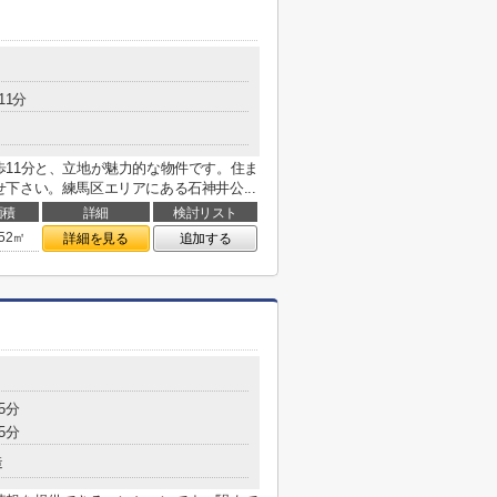
11分
11分と、立地が魅力的な物件です。住ま
下さい。練馬区エリアにある石神井公...
面積
詳細
検討リスト
.52㎡
詳細を見る
追加する
5分
5分
造