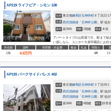
AP219 ライフピア・シモン 108
東京都
練馬区
石神井町
８丁目22-17
住所
交通
西武池袋線
「
石神井公園
」駅 徒歩
築36年
2階建
木造
築年
階数
構造
アパートタイプのお部屋です。駅まで徒歩
い探しなら、ユニホー大泉学園店にお任せ
所在階
賃料
管理費・共益費
敷金
礼金
間取り
6.9
万円
1階
-
1R
13
AP193 パークサイドパレス 402
東京都
練馬区
石神井町
３丁目29-1
住所
交通
西武池袋線
「
石神井公園
」駅 徒歩
西武池袋線
「
石神井公園
」駅 徒歩
築36年
4階建
鉄骨
築年
階数
構造