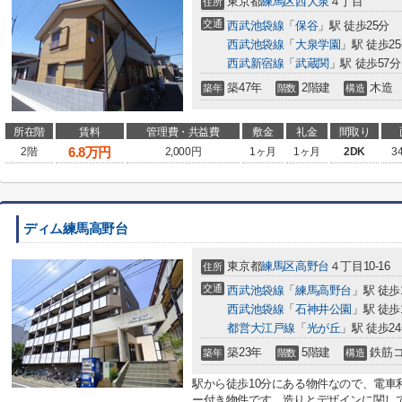
東京都
練馬区
西大泉
４丁目
住所
交通
西武池袋線
「
保谷
」駅 徒歩25分
西武池袋線
「
大泉学園
」駅 徒歩2
西武新宿線
「
武蔵関
」駅 徒歩57分
築47年
2階建
木造
築年
階数
構造
所在階
賃料
管理費・共益費
敷金
礼金
間取り
6.8
万円
2階
2,000円
1ヶ月
1ヶ月
2DK
3
ディム練馬高野台
東京都
練馬区
高野台
４丁目10-16
住所
交通
西武池袋線
「
練馬高野台
」駅 徒歩
西武池袋線
「
石神井公園
」駅 徒歩
都営大江戸線
「
光が丘
」駅 徒歩2
築23年
5階建
鉄筋
築年
階数
構造
駅から徒歩10分にある物件なので、電車
ー付き物件です。造りとデザインに関して