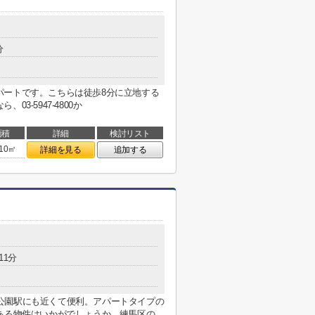
分
パートです。こちらは徒歩8分に立地する
3-5947-4800か
面積
詳細
検討リスト
.10㎡
詳細を見る
追加する
11分
神井公園駅にも近くて便利。アパートタイプの
る物件はいかがでしょうか。練馬区の...