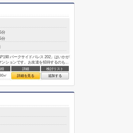
5分
5分
造
90 パークサイドパレス 202」はいかが
ンションです。お友達を招待するのも...
面積
詳細
検討リスト
.80㎡
詳細を見る
追加する