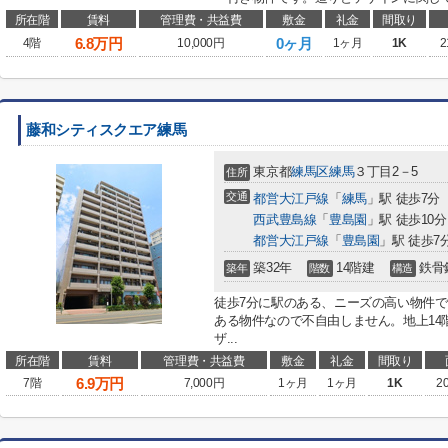
所在階
賃料
管理費・共益費
敷金
礼金
間取り
6.8
万円
0ヶ月
4階
10,000円
1ヶ月
1K
2
藤和シティスクエア練馬
東京都
練馬区
練馬
３丁目2－5
住所
交通
都営大江戸線
「
練馬
」駅 徒歩7分
西武豊島線
「
豊島園
」駅 徒歩10分
都営大江戸線
「
豊島園
」駅 徒歩7
築32年
14階建
鉄骨
築年
階数
構造
徒歩7分に駅のある、ニーズの高い物件
ある物件なので不自由しません。地上14
ザ...
所在階
賃料
管理費・共益費
敷金
礼金
間取り
6.9
万円
7階
7,000円
1ヶ月
1ヶ月
1K
2