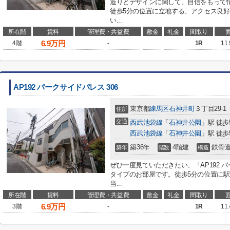
造りとデザインに関して、自信をもって
徒歩5分の位置に立地する、アクセス良
い...
所在階
賃料
管理費・共益費
敷金
礼金
間取り
6.9
万円
4階
-
1R
11
AP192 パークサイドパレス 306
東京都
練馬区
石神井町
３丁目29-1
住所
交通
西武池袋線
「
石神井公園
」駅 徒歩
西武池袋線
「
石神井公園
」駅 徒歩
築36年
4階建
鉄骨
築年
階数
構造
ぜひ一度見ていただきたい、「AP192 パ
タイプのお部屋です。徒歩5分の位置に
当...
所在階
賃料
管理費・共益費
敷金
礼金
間取り
6.9
万円
3階
-
1R
11