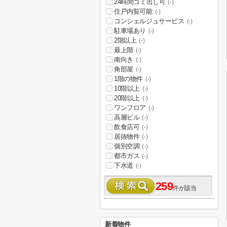
24時間ゴミ出し可
(-)
住戸内覧可能
(-)
コンシェルジュサービス
(-)
駐車場あり
(-)
2階以上
(-)
最上階
(-)
南向き
(-)
角部屋
(-)
1階の物件
(-)
10階以上
(-)
20階以上
(-)
ワンフロア
(-)
高層ビル
(-)
飲食店可
(-)
居抜物件
(-)
個別空調
(-)
都市ガス
(-)
下水道
(-)
259
件が該当
新着物件