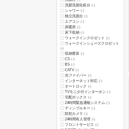
洗髪洗面化粧台
(-)
シャワー
(-)
独立洗面台
(-)
エアコン
(-)
床暖房
(-)
床下収納
(-)
ウォークインクロゼット
(-)
ウォークインシューズクロゼット
(-)
収納豊富
(-)
CS
(-)
BS
(-)
CATV
(-)
光ファイバー
(-)
インターネット対応
(-)
オートロック
(-)
TVモニタ付インターホン
(-)
宅配ボックス
(-)
24時間緊急通報システム
(-)
ディンプルキー
(-)
防犯カメラ
(-)
24時間有人管理
(-)
フロントサービス
(-)