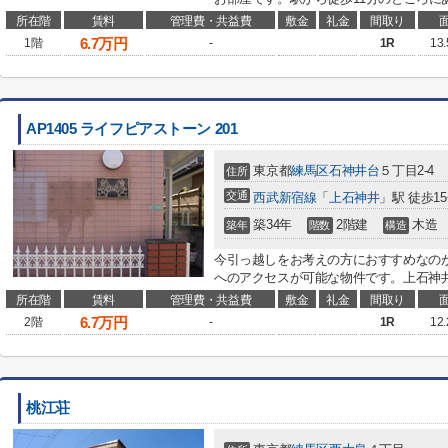
所在階
賃料
管理費・共益費
敷金
礼金
間取り
6.7
万円
1階
-
1R
13
AP1405 ライフピアストーン 201
東京都
練馬区
石神井台
５丁目2-4
住所
交通
西武新宿線
「
上石神井
」駅 徒歩1
築34年
2階建
木造
築年
階数
構造
今引っ越しをお考えの方におすすめなのが
へのアクセスが可能な物件です。上石神井
所在階
賃料
管理費・共益費
敷金
礼金
間取り
6.7
万円
2階
-
1R
12
桃江荘