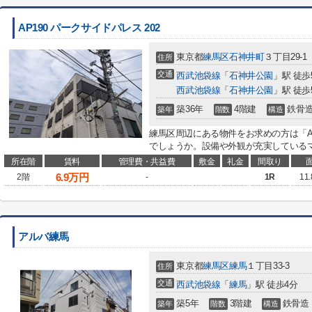
AP190 パークサイドパレス 202
東京都
練馬区
石神井町
３丁目29-1
住所
交通
西武池袋線
「
石神井公園
」駅 徒歩
西武池袋線
「
石神井公園
」駅 徒歩
築36年
4階建
鉄骨
築年
階数
構造
練馬区周辺にある物件をお求めの方は「AP1
でしょうか。設備や外観が充実しているマ
所在階
賃料
管理費・共益費
敷金
礼金
間取り
6.9
万円
2階
-
1R
11
アルバ練馬
東京都
練馬区
練馬
１丁目33-3
住所
交通
西武池袋線
「
練馬
」駅 徒歩4分
築5年
3階建
鉄骨造
築年
階数
構造