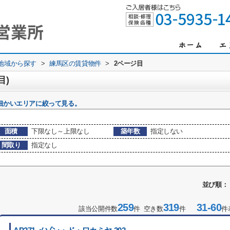
)地域から探す
>
練馬区の賃貸物件
>
2ページ目
目)
細かいエリアに絞って見る。
面積
下限なし～上限なし
築年数
指定しない
間取り
指定なし
並び順：
259
319
31-60
該当公開件数
件 空き数
件
件