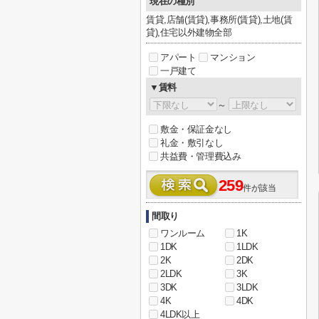
現在の種別
賃貸,店舗(賃貸),事務所(賃貸),土地(賃
貸),住宅以外建物全部
アパート
マンション
一戸建て
▼賃料
～
敷金・保証金なし
礼金・敷引なし
共益費・管理費込み
259
件が該当
間取り
ワンルーム
1K
1DK
1LDK
2K
2DK
2LDK
3K
3DK
3LDK
4K
4DK
4LDK以上