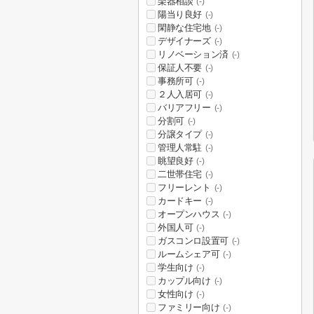
楽器相談
(-)
陽当り良好
(-)
閑静な住宅地
(-)
デザイナーズ
(-)
リノベーション済
(-)
保証人不要
(-)
事務所可
(-)
２人入居可
(-)
バリアフリー
(-)
分割可
(-)
分譲タイプ
(-)
管理人常駐
(-)
眺望良好
(-)
二世帯住宅
(-)
フリーレント
(-)
カードキー
(-)
オープンハウス
(-)
外国人可
(-)
ガスコンロ設置可
(-)
ルームシェア可
(-)
学生向け
(-)
カップル向け
(-)
女性向け
(-)
ファミリー向け
(-)