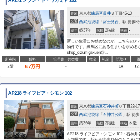
AP271 メゾン・ド・ワカミヤ 202
東京都
練馬区
貫井
３丁目45-10
住所
交通
西武池袋線
「
富士見台
」駅 徒歩8
築37年
2階建
-
築年
階数
構造
新しい生活にお勧めなのが、こちらのア
物件です。練馬区にある住まいを求めるなら、0
shop_oizumigakuen@...
所在階
賃料
管理費・共益費
敷金
礼金
間取り
6.7
万円
2階
-
1R
12
AP218 ライフピア・シモン 102
東京都
練馬区
石神井町
８丁目22-17
住所
交通
西武池袋線
「
石神井公園
」駅 徒歩
築36年
2階建
木造
築年
階数
構造
AP218 ライフピア・シモン 102：石
お部屋です。駅から徒歩11分のところにあ