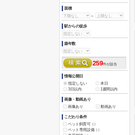
面積
～
駅からの徒歩
築年数
259
件が該当
情報公開日
指定しない
本日
3日以内
1週間以内
画像・動画あり
画像あり
動画あり
こだわり条件
ペット飼育可
(-)
ペット専用設備
(-)