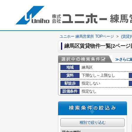
ユニホー 練馬営業所 TOPページ
>
(賃貸
練馬区賃貸物件一覧(2ページ
≫さらに
地域
練馬区
賃料
下限なし～上限なし
駅徒歩
指定しない
設備条件
指定なし
種別で絞り込む