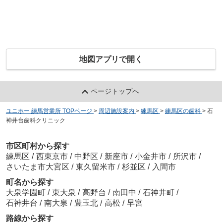
地図アプリで開く
ページトップへ
ユニホー 練馬営業所 TOPページ
>
周辺施設案内
>
練馬区
>
練馬区の歯科
>
石
神井台歯科クリニック
市区町村から探す
練馬区
/
西東京市
/
中野区
/
新座市
/
小金井市
/
所沢市
/
さいたま市大宮区
/
東久留米市
/
杉並区
/
入間市
町名から探す
大泉学園町
/
東大泉
/
高野台
/
南田中
/
石神井町
/
石神井台
/
南大泉
/
豊玉北
/
高松
/
早宮
路線から探す