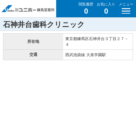
閲覧履歴
お気に入り
メニュー
0
0
石神井台歯科クリニック
東京都練馬区石神井台３丁目２７－
所在地
４
交通
西武池袋線 大泉学園駅