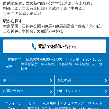
西武池袋線
/
西武新宿線
/
都営大江戸線
/
有楽町線
/
副都心線
/
西武有楽町線
/
東武東上線
/
中央線
/
京王井の頭線
/
総武線
駅から探す
大泉学園
/
石神井公園
/
練馬
/
練馬高野台
/
保谷
/
光が丘
/
上石神井
/
氷川台
/
武蔵関
/
中村橋
電話でお問い合わせ
営業時間：
練馬営業所8:00～17:00 ※各店舗 9:00～18:00
練馬営業所 年末年始 ※各店舗 年末年始 火・水
定休日：
曜日
ホーム
会社概要
お問い合わせ
物件リクエスト
プライバシーポリシー
利用規約
アクセスマップ
PCサイト
Copyright(c) 株式会社ユニホー練馬営業所 All rights reserved.