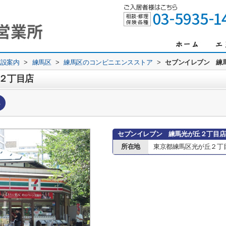
施設案内
>
練馬区
>
練馬区のコンビニエンスストア
>
セブンイレブン 練
２丁目店
へ
セブンイレブン 練馬光が丘２丁目店
所在地
東京都練馬区光が丘２丁