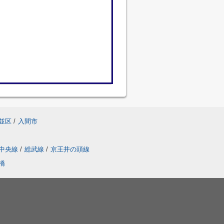
並区
/
入間市
中央線
/
総武線
/
京王井の頭線
橋