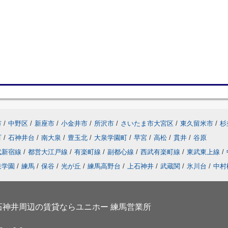
市
/
中野区
/
新座市
/
小金井市
/
所沢市
/
さいたま市大宮区
/
東久留米市
/
杉
町
/
石神井台
/
南大泉
/
豊玉北
/
大泉学園町
/
早宮
/
高松
/
貫井
/
谷原
武新宿線
/
都営大江戸線
/
有楽町線
/
副都心線
/
西武有楽町線
/
東武東上線
/
泉学園
/
練馬
/
保谷
/
光が丘
/
練馬高野台
/
上石神井
/
武蔵関
/
氷川台
/
中村
神井周辺の賃貸ならユニホー 練馬営業所