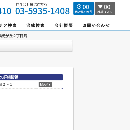
00
00
馬光が丘２丁目店
の詳細情報
目２－１
MAP
▼