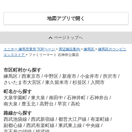
地図アプリで開く
ページトップへ
ユニホー 練馬営業所 TOPページ
>
周辺施設案内
>
練馬区
>
練馬区のコンビニ
エンスストア
>
ファミリーマート 石神井公園店
市区町村から探す
練馬区
/
西東京市
/
中野区
/
新座市
/
小金井市
/
所沢市
/
さいたま市大宮区
/
東久留米市
/
杉並区
/
入間市
町名から探す
大泉学園町
/
東大泉
/
南田中
/
石神井町
/
石神井台
/
南大泉
/
豊玉北
/
高野台
/
早宮
/
高松
路線から探す
西武池袋線
/
西武新宿線
/
都営大江戸線
/
有楽町線
/
副都心線
/
西武有楽町線
/
東武東上線
/
中央線
/
京王井の頭線
/
総武線