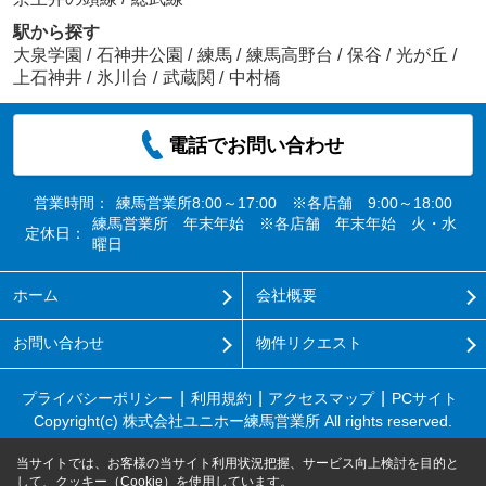
駅から探す
大泉学園
/
石神井公園
/
練馬
/
練馬高野台
/
保谷
/
光が丘
/
上石神井
/
氷川台
/
武蔵関
/
中村橋
電話でお問い合わせ
営業時間：
練馬営業所8:00～17:00 ※各店舗 9:00～18:00
練馬営業所 年末年始 ※各店舗 年末年始 火・水
定休日：
曜日
ホーム
会社概要
お問い合わせ
物件リクエスト
プライバシーポリシー
利用規約
アクセスマップ
PCサイト
Copyright(c) 株式会社ユニホー練馬営業所 All rights reserved.
当サイトでは、お客様の当サイト利用状況把握、サービス向上検討を目的と
して、クッキー（Cookie）を使用しています。