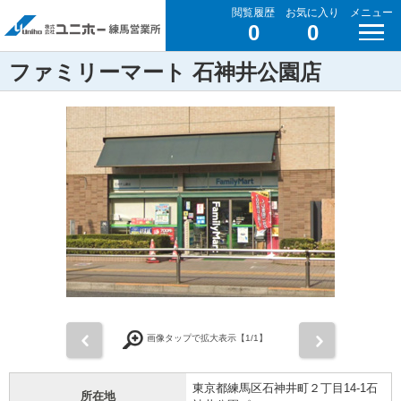
閲覧履歴
お気に入り
メニュー
0
0
ファミリーマート 石神井公園店
前
次
画像タップで拡大表示【
1
/1】
東京都練馬区石神井町２丁目14-1石
所在地