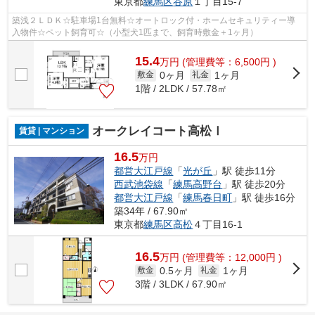
東京都
練馬区
谷原
１丁目15-7
築浅２ＬＤＫ☆駐車場1台無料☆オートロック付・ホームセキュリティー導
入物件☆ペット飼育可☆（小型犬1匹まで、飼育時敷金＋1ヶ月）
15.4
万
円
(管理費等：6,500円 )
0ヶ月
1ヶ月
敷金
礼金
1階 / 2LDK / 57.78㎡
オークレイコート高松Ⅰ
賃貸 | マンション
16.5
万円
都営大江戸線
「
光が丘
」駅 徒歩11分
西武池袋線
「
練馬高野台
」駅 徒歩20分
都営大江戸線
「
練馬春日町
」駅 徒歩16分
築34年 / 67.90㎡
東京都
練馬区
高松
４丁目16-1
16.5
万
円
(管理費等：12,000円 )
0.5ヶ月
1ヶ月
敷金
礼金
3階 / 3LDK / 67.90㎡