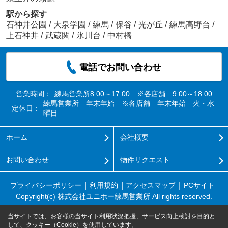
駅から探す
石神井公園
/
大泉学園
/
練馬
/
保谷
/
光が丘
/
練馬高野台
/
上石神井
/
武蔵関
/
氷川台
/
中村橋
電話でお問い合わせ
営業時間：
練馬営業所8:00～17:00 ※各店舗 9:00～18:00
練馬営業所 年末年始 ※各店舗 年末年始 火・水
定休日：
曜日
ホーム
会社概要
お問い合わせ
物件リクエスト
プライバシーポリシー
利用規約
アクセスマップ
PCサイト
Copyright(c) 株式会社ユニホー練馬営業所 All rights reserved.
当サイトでは、お客様の当サイト利用状況把握、サービス向上検討を目的と
して、クッキー（Cookie）を使用しています。