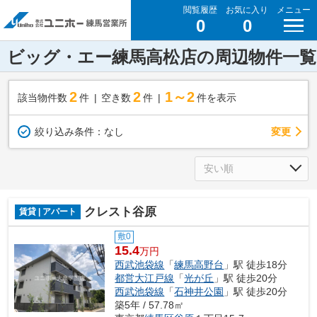
閲覧履歴
お気に入り
メニュー
0
0
ビッグ・エー練馬高松店の周辺物件一覧
2
2
1～2
該当物件数
件
空き数
件
件を表示
変更
絞り込み条件：
なし
クレスト谷原
賃貸 | アパート
敷0
15.4
万円
西武池袋線
「
練馬高野台
」駅 徒歩18分
都営大江戸線
「
光が丘
」駅 徒歩20分
西武池袋線
「
石神井公園
」駅 徒歩20分
築5年 / 57.78㎡