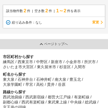
2
2
1～2
該当物件数
件
空き数
件
件を表示
変更
絞り込み条件：
なし
ページトップへ
市区町村から探す
練馬区
/
西東京市
/
中野区
/
新座市
/
小金井市
/
所沢市
/
さいたま市大宮区
/
東久留米市
/
杉並区
/
入間市
町名から探す
東大泉
/
石神井台
/
石神井町
/
南大泉
/
豊玉北
/
大泉学園町
/
早宮
/
高松
/
貫井
/
谷原
路線から探す
西武池袋線
/
西武新宿線
/
都営大江戸線
/
有楽町線
/
副都心線
/
西武有楽町線
/
東武東上線
/
中央線
/
総武線
/
京王井の頭線