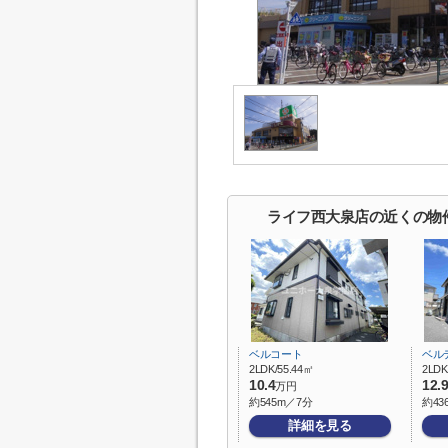
ライフ西大泉店の近くの物
ベルコート
ベル
2LDK/55.44㎡
2LDK
10.4
12.
万円
約545m／7分
約43
詳細を見る