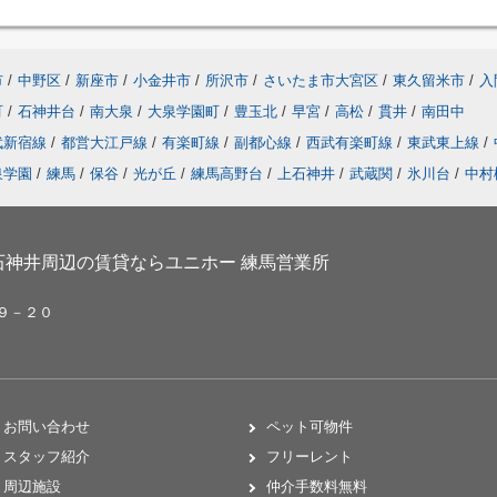
市
/
中野区
/
新座市
/
小金井市
/
所沢市
/
さいたま市大宮区
/
東久留米市
/
入
町
/
石神井台
/
南大泉
/
大泉学園町
/
豊玉北
/
早宮
/
高松
/
貫井
/
南田中
武新宿線
/
都営大江戸線
/
有楽町線
/
副都心線
/
西武有楽町線
/
東武東上線
/
泉学園
/
練馬
/
保谷
/
光が丘
/
練馬高野台
/
上石神井
/
武蔵関
/
氷川台
/
中村
神井周辺の賃貸ならユニホー 練馬営業所
２９－２０
お問い合わせ
ペット可物件
スタッフ紹介
フリーレント
周辺施設
仲介手数料無料