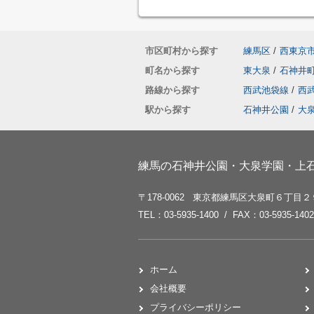
市区町村から探す
練馬区
/
西東京
町名から探す
東大泉
/
石神井
路線から探す
西武池袋線
/
西
駅から探す
石神井公園
/
大
練馬の石神井公園・大泉学園・上石
〒178-0062 東京都練馬区大泉町６丁目
TEL：03-5935-1400 / FAX：03-5935-1402
ホーム
会社概要
プライバシーポリシー