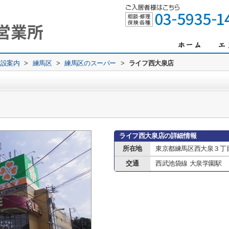
施設案内
>
練馬区
>
練馬区のスーパー
>
ライフ西大泉店
ライフ西大泉店の詳細情報
所在地
東京都練馬区西大泉３丁
交通
西武池袋線 大泉学園駅