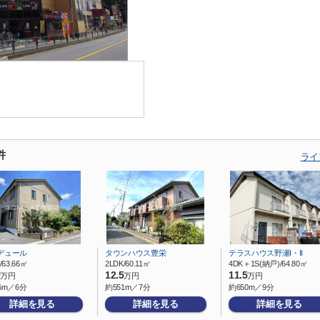
件
ライ
デュール
タウンハウス豊栄
テラスハウス野瀬I・II
/63.66㎡
2LDK/60.11㎡
4DK＋1S(納戸)/64.80㎡
9
12.5
11.5
万円
万円
万円
6m／6分
約551m／7分
約650m／9分
詳細を見る
詳細を見る
詳細を見る