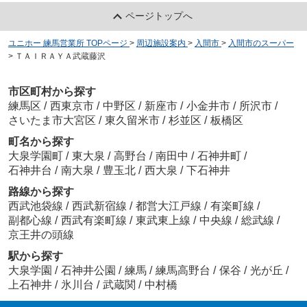
ページトップへ
ユニホー 練馬営業所 TOPページ
>
周辺施設案内
>
入間市
>
入間市のスーパー
>
ＴＡＩＲＡＹＡ武蔵藤沢
市区町村から探す
練馬区
/
西東京市
/
中野区
/
新座市
/
小金井市
/
所沢市
/
さいたま市大宮区
/
東久留米市
/
杉並区
/
板橋区
町名から探す
大泉学園町
/
東大泉
/
高野台
/
南田中
/
石神井町
/
石神井台
/
南大泉
/
豊玉北
/
西大泉
/
下石神井
路線から探す
西武池袋線
/
西武新宿線
/
都営大江戸線
/
有楽町線
/
副都心線
/
西武有楽町線
/
東武東上線
/
中央線
/
総武線
/
京王井の頭線
駅から探す
大泉学園
/
石神井公園
/
練馬
/
練馬高野台
/
保谷
/
光が丘
/
上石神井
/
氷川台
/
武蔵関
/
中村橋