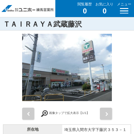
閲覧履歴
お気に入り
メニュー
0
0
ＴＡＩＲＡＹＡ武蔵藤沢
前
次
画像タップで拡大表示【
1
/1】
所在地
埼玉県入間市大字下藤沢３５３－１