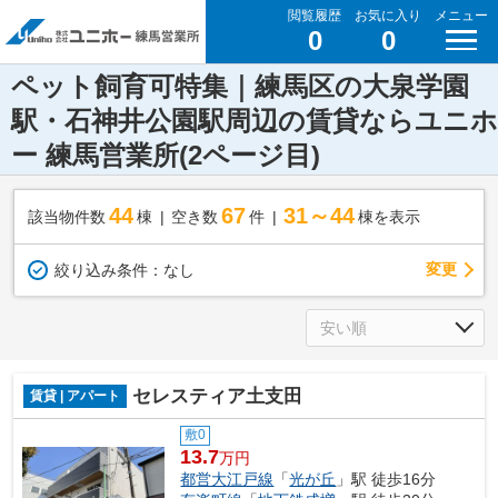
閲覧履歴
お気に入り
メニュー
0
0
ペット飼育可特集｜練馬区の大泉学園
駅・石神井公園駅周辺の賃貸ならユニホ
ー 練馬営業所(2ページ目)
44
67
31～44
該当物件数
棟
空き数
件
棟を表示
変更
絞り込み条件：
なし
セレスティア土支田
賃貸 | アパート
敷0
13.7
万円
都営大江戸線
「
光が丘
」駅 徒歩16分