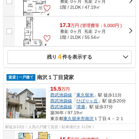
0ヶ月
2ヶ月
敷金
礼金
1階 / 2LDK / 47.19㎡
17.3
万
円
(管理費等：5,000円 )
0ヶ月
2ヶ月
敷金
礼金
1階 / 2LDK / 55.54㎡
4
残り
件を表示する
南沢１丁目貸家
賃貸 | 一戸建て
15.5
万円
西武池袋線
「
東久留米
」駅 徒歩11分
西武池袋線
「
ひばりヶ丘
」駅 徒歩20分
西武池袋線
「
清瀬
」駅 徒歩37分
築36年 / 97.19㎡
東京都
東久留米市
南沢
１丁目４－２１
駅徒歩10分！人気の戸建て賃貸！駐車場付き３LDK！