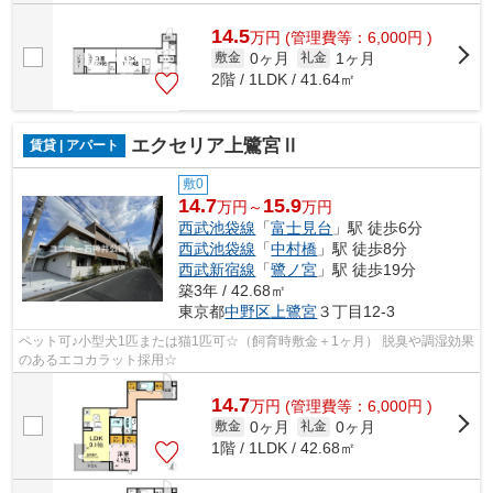
14.5
万
円
(管理費等：6,000円 )
0ヶ月
1ヶ月
敷金
礼金
2階 / 1LDK / 41.64㎡
エクセリア上鷺宮Ⅱ
賃貸 | アパート
敷0
14.7
15.9
万円～
万円
西武池袋線
「
富士見台
」駅 徒歩6分
西武池袋線
「
中村橋
」駅 徒歩8分
西武新宿線
「
鷺ノ宮
」駅 徒歩19分
築3年 / 42.68㎡
東京都
中野区
上鷺宮
３丁目12-3
ペット可♪小型犬1匹または猫1匹可☆（飼育時敷金＋1ヶ月） 脱臭や調湿効果
のあるエコカラット採用☆
14.7
万
円
(管理費等：6,000円 )
0ヶ月
0ヶ月
敷金
礼金
1階 / 1LDK / 42.68㎡