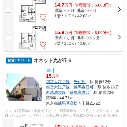
14.7
万
円
(管理費等：6,000円 )
0ヶ月
0ヶ月
敷金
礼金
1階 / 1LDK / 42.68㎡
15.9
万
円
(管理費等：6,000円 )
0ヶ月
0.5ヶ月
敷金
礼金
3階 / 1LDK / 42.68㎡
オネット光が丘Ｂ
賃貸 | アパート
敷0
15
万円
都営大江戸線
「
光が丘
」駅 徒歩12分
都営大江戸線
「
練馬春日町
」駅 徒歩16分
西武池袋線
「
練馬高野台
」駅 徒歩23分
築9年 / 44.71㎡
東京都
練馬区
高松
４丁目21-22
ペット飼育可能♪（小型犬1匹まで、飼育時敷金＋1ヶ月）インターネット無
料☆セコムセキュリティシステム導入物件☆宅配BOX完備☆その他室内設備
も充実の物件です！