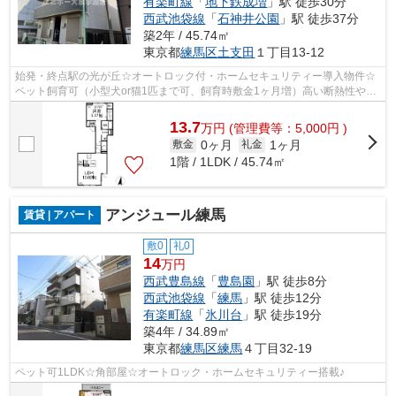
有楽町線
「
地下鉄成増
」駅 徒歩30分
西武池袋線
「
石神井公園
」駅 徒歩37分
築2年 / 45.74㎡
東京都
練馬区
土支田
１丁目13-12
始発・終点駅の光が丘☆オートロック付・ホームセキュリティー導入物件☆
ペット飼育可（小型犬or猫1匹まで可、飼育時敷金1ヶ月増）高い断熱性や高
性能省エネ設備搭載の物件です！
13.7
万
円
(管理費等：5,000円 )
0ヶ月
1ヶ月
敷金
礼金
1階 / 1LDK / 45.74㎡
アンジュール練馬
賃貸 | アパート
敷0
礼0
14
万円
西武豊島線
「
豊島園
」駅 徒歩8分
西武池袋線
「
練馬
」駅 徒歩12分
有楽町線
「
氷川台
」駅 徒歩19分
築4年 / 34.89㎡
東京都
練馬区
練馬
４丁目32-19
ペット可1LDK☆角部屋☆オートロック・ホームセキュリティー搭載♪