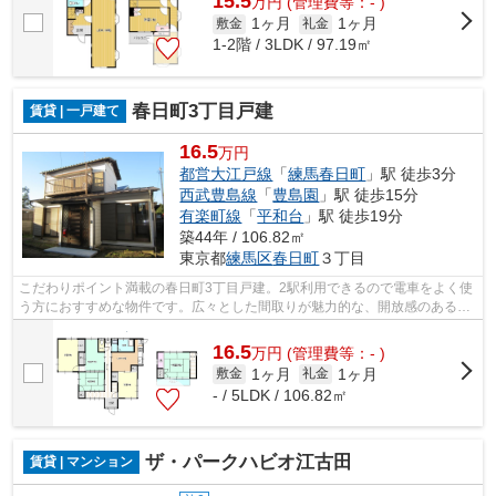
15.5
万
円
(管理費等：- )
1ヶ月
1ヶ月
敷金
礼金
1-2階 / 3LDK / 97.19㎡
春日町3丁目戸建
賃貸 | 一戸建て
16.5
万円
都営大江戸線
「
練馬春日町
」駅 徒歩3分
西武豊島線
「
豊島園
」駅 徒歩15分
有楽町線
「
平和台
」駅 徒歩19分
築44年 / 106.82㎡
東京都
練馬区
春日町
３丁目
こだわりポイント満載の春日町3丁目戸建。2駅利用できるので電車をよく使
う方におすすめな物件です。広々とした間取りが魅力的な、開放感のある一
戸建ての物件です。この物件は駅から...
16.5
万
円
(管理費等：- )
1ヶ月
1ヶ月
敷金
礼金
- / 5LDK / 106.82㎡
ザ・パークハビオ江古田
賃貸 | マンション