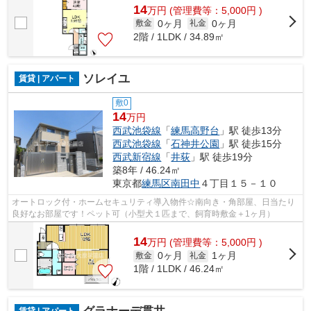
14
万
円
(管理費等：5,000円 )
0ヶ月
0ヶ月
敷金
礼金
2階 / 1LDK / 34.89㎡
ソレイユ
賃貸 | アパート
敷0
14
万円
西武池袋線
「
練馬高野台
」駅 徒歩13分
西武池袋線
「
石神井公園
」駅 徒歩15分
西武新宿線
「
井荻
」駅 徒歩19分
築8年 / 46.24㎡
東京都
練馬区
南田中
４丁目１５－１０
オートロック付・ホームセキュリティ導入物件☆南向き・角部屋、日当たり
良好なお部屋です！ペット可（小型犬１匹まで、飼育時敷金＋1ヶ月）
14
万
円
(管理費等：5,000円 )
0ヶ月
1ヶ月
敷金
礼金
1階 / 1LDK / 46.24㎡
賃貸 | アパート