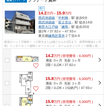
グラナーデ貫井
敷0
14.2
15.9
万円～
万円
西武池袋線
「
中村橋
」駅 徒歩6分
西武池袋線
「
富士見台
」駅 徒歩14分
都営大江戸線
「
練馬
」駅 徒歩20分
築2年 / 37.82㎡～47.93㎡
東京都
練馬区
貫井
２丁目4-9
築浅のペット可物件！（小型犬または猫どちらか1匹まで、飼育時敷金1ヶ月
増）インターネット無料☆オートロック・ホームセキュリティー搭載☆高い
断熱性や高性能省エネ設備搭載
14.2
万
円
(管理費等：6,000円 )
0ヶ月
1ヶ月
敷金
礼金
2階 / 1LDK / 37.82㎡
15.8
万
円
(管理費等：6,000円 )
0ヶ月
1ヶ月
敷金
礼金
2階 / 1LDK＋1S(納戸) / 47.93㎡
15.9
万
円
(管理費等：5,000円 )