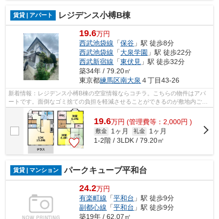
レジデンス小榑B棟
賃貸 | アパート
19.6
万円
西武池袋線
「
保谷
」駅 徒歩8分
西武池袋線
「
大泉学園
」駅 徒歩22分
西武新宿線
「
東伏見
」駅 徒歩32分
築34年 / 79.20㎡
東京都
練馬区
南大泉
４丁目43-26
新着情報：レジデンス小榑B棟の空室情報ならコチラ。こちらの物件はアパ
ートです。面倒なゴミ捨ての負担を軽減させることができるのが敷地内ごみ
置き場の魅力です。自走式駐車場がある...
19.6
万
円
(管理費等：2,000円 )
1ヶ月
1ヶ月
敷金
礼金
1-2階 / 3LDK / 79.20㎡
パークキューブ平和台
賃貸 | マンション
24.2
万円
有楽町線
「
平和台
」駅 徒歩9分
副都心線
「
平和台
」駅 徒歩9分
築19年 / 62.07㎡