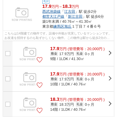
礼0
17.9
18.3
万円～
万円
西武池袋線
「
江古田
」駅 徒歩2分
都営大江戸線
「
新江古田
」駅 徒歩6分
築1年未満 / 40.76㎡～41.30㎡
東京都
練馬区
旭丘
１丁目７４番６号
こちらは14階建ての物件です。設備や外観が充実しているマンションです。
お友達を招待するのも恥ずかしくない物件。この物件は駅から徒歩2分のマ
ンションです。2026年築の物件です。新...
17.9
万
円
(管理費等：20,000円 )
17.9万円
0ヶ月
敷金
礼金
9階 / 1LDK / 41.30㎡
17.9
万
円
(管理費等：20,000円 )
17.9万円
0ヶ月
敷金
礼金
10階 / 1LDK / 40.76㎡
18.3
万
円
(管理費等：20,000円 )
18.3万円
0ヶ月
敷金
礼金
14階 / 1LDK / 40.76㎡