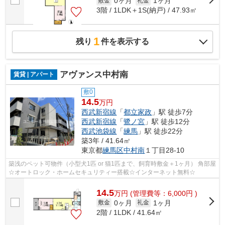
0ヶ月
1ヶ月
敷金
礼金
3階 / 1LDK＋1S(納戸) / 47.93㎡
1
残り
件を表示する
アヴァンス中村南
賃貸 | アパート
敷0
14.5
万円
西武新宿線
「
都立家政
」駅 徒歩7分
西武新宿線
「
鷺ノ宮
」駅 徒歩12分
西武池袋線
「
練馬
」駅 徒歩22分
築3年 / 41.64㎡
東京都
練馬区
中村南
１丁目28-10
築浅のペット可物件（小型犬1匹 or 猫1匹まで、飼育時敷金＋1ヶ月） 角部屋
☆オートロック・ホームセキュリティー搭載☆インターネット無料☆
14.5
万
円
(管理費等：6,000円 )
0ヶ月
1ヶ月
敷金
礼金
2階 / 1LDK / 41.64㎡