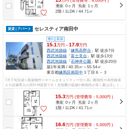
15
万
円
(管理費等：6,000円 )
0ヶ月
1ヶ月
敷金
礼金
2階 / 1LDK / 44.71㎡
セレスティア南田中
賃貸 | アパート
敷0
新築
15.1
17.9
万円～
万円
西武池袋線
「
練馬高野台
」駅 徒歩7分
西武池袋線
「
富士見台
」駅 徒歩13分
西武池袋線
「
石神井公園
」駅 徒歩20分
築1年未満 / 40.35㎡～55.54㎡
東京都
練馬区
南田中
３丁目６－３
7月下旬完成☆新築物件☆ホームセキュリティー付☆高い断熱性や高性能省
エネ設備導入のZEH-M賃貸です！光熱費の低減や耐熱性が高く夏は涼しく冬
はあたたかくなどのメリットがあります！
15.3
万
円
(管理費等：5,000円 )
0ヶ月
2ヶ月
敷金
礼金
1階 / 1LDK / 41.71㎡
16.6
万
円
(管理費等：5,000円 )