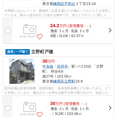
東京都
練馬区
平和台
３丁目23-24
共用部にはエレベータ・敷地内ごみ置き場などが備わっておりとても充実し
ています。駅から徒歩9分に立地する物件です。造りとデザインに関して、
自信をもって情報を提供できるマンショ...
24.2
万
円
(管理費等：- )
1ヶ月
1ヶ月
敷金
礼金
4階 / 2LDK / 62.07㎡
立野町戸建
賃貸 | 一戸建て
30
万円
中央線
「
吉祥寺
」駅 バス10分 「立野
町」 停歩4分
築27年 / 103.06㎡
東京都
練馬区
立野町
18-8
室内設備は浴室乾燥機・洗面所独立・食器洗乾燥機などが揃っており、とて
も充実しています。通話ボタンを押せば相手の声が聞けるので、会話したう
えで直接会うかを決められるインター...
30
万
円
(管理費等：- )
2ヶ月
1ヶ月
敷金
礼金
- / 3LDK / 103.06㎡