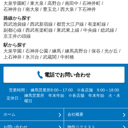
大泉学園町
/
東大泉
/
高野台
/
南田中
/
石神井町
/
石神井台
/
南大泉
/
豊玉北
/
西大泉
/
下石神井
路線から探す
西武池袋線
/
西武新宿線
/
都営大江戸線
/
有楽町線
/
副都心線
/
西武有楽町線
/
東武東上線
/
中央線
/
総武線
/
京王井の頭線
駅から探す
大泉学園
/
石神井公園
/
練馬
/
練馬高野台
/
保谷
/
光が丘
/
上石神井
/
氷川台
/
武蔵関
/
中村橋
電話でお問い合わせ
営業時間：
練馬営業所8:00～17:00 ※各店舗 9:00～18:00
練馬営業所 年末年始 ※各店舗 年末年始 火・水
定休日：
曜日
ホーム
会社概要
お問い合わせ
物件リクエスト