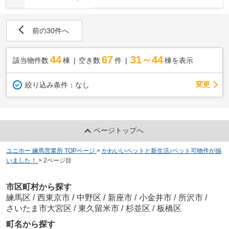
前の30件へ
44
67
31～44
該当物件数
棟
空き数
件
棟を表示
変更
絞り込み条件：
なし
ページトップへ
ユニホー 練馬営業所 TOPページ
>
かわいいペットと新生活♪ペット可物件が揃
いました！
>
2ページ目
市区町村から探す
練馬区
/
西東京市
/
中野区
/
新座市
/
小金井市
/
所沢市
/
さいたま市大宮区
/
東久留米市
/
杉並区
/
板橋区
町名から探す