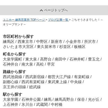
ページトップへ
ユニホー 練馬営業所 TOPページ
>
ブログ記事一覧
>
ごちそうさまでした！～
オリーブサンド～
市区町村から探す
練馬区
/
西東京市
/
中野区
/
新座市
/
小金井市
/
所沢市
/
さいたま市大宮区
/
東久留米市
/
杉並区
/
板橋区
町名から探す
大泉学園町
/
東大泉
/
高野台
/
南田中
/
石神井町
/
豊玉北
/
石神井台
/
南大泉
/
高松
/
早宮
路線から探す
西武池袋線
/
西武新宿線
/
都営大江戸線
/
有楽町線
/
副都心線
/
西武有楽町線
/
東武東上線
/
中央線
/
京王井の頭線
/
総武線
駅から探す
大泉学園
/
石神井公園
/
練馬
/
練馬高野台
/
保谷
/
光が丘
/
上石神井
/
氷川台
/
武蔵関
/
中村橋