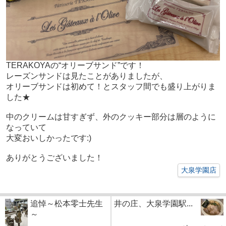
TERAKOYAの“オリーブサンド”です！
レーズンサンドは見たことがありましたが、
オリーブサンドは初めて！とスタッフ間でも盛り上がりま
した★
中のクリームは甘すぎず、外のクッキー部分は層のように
なっていて
大変おいしかったです:)
ありがとうございました！
大泉学園店
追悼～松本零士先生
井の庄、大泉学園駅...
～