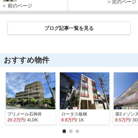
＞次のページ
＜ 前のページ
ブログ記事一覧を見る
おすすめ物件
プリメール石神井
ロータス板橋
第2メゾン
20.2万円
/ 4LDK
8.8万円
/ 1K
8.5万円
/ 3