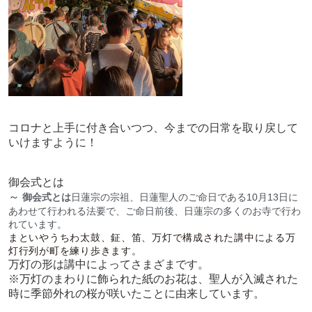
コロナと上手に付き合いつつ、今までの日常を取り戻して
いけますように！
御会式とは
～
御会式とは
日蓮宗の宗祖、日蓮聖人のご命日である10月13日に
あわせて行われる法要で、ご命日前
後、日蓮宗の多くのお寺で行わ
れています。
まといやうちわ太鼓、鉦、笛、万灯で構成された講中による万
灯行列が町を練り歩きます。
万灯の形は
講中によってさまざまです。
※万灯のまわりに飾られた紙のお花は、聖人が入滅された
時に季節外れの桜が咲いたことに由来しています。