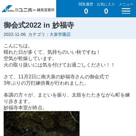
閲覧履歴
お気に入り
メニュー
0
0
御会式2022 in 妙福寺
2022-11-06
カテゴリ：
大泉学園店
こんにちは。
晴れた日が多くて、気持ちのいい秋ですね！
空気が乾燥しています。
火の取り扱いには気を付けてお過ごしください！！
さて、11月2日に南大泉の妙福寺さんの御会式で
3年ぶりの万灯練供養が行われました。
各講の方々が、まといを振り、太鼓をたたきながら町を練
り歩きます。
妙福寺本堂が終点。