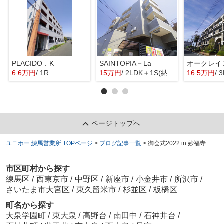
PLACIDO．K
SAINTOPIA－La
6.6万円
/ 1R
15万円
/ 2LDK＋1S(納戸)
16.5万円
/ 
ページトップへ
ユニホー 練馬営業所 TOPページ
>
ブログ記事一覧
>
御会式2022 in 妙福寺
市区町村から探す
練馬区
/
西東京市
/
中野区
/
新座市
/
小金井市
/
所沢市
/
さいたま市大宮区
/
東久留米市
/
杉並区
/
板橋区
町名から探す
大泉学園町
/
東大泉
/
高野台
/
南田中
/
石神井台
/