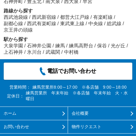
石神井町
/
豊玉北
/
南大泉
/
西大泉
/
早宮
路線から探す
西武池袋線
/
西武新宿線
/
都営大江戸線
/
有楽町線
/
副都心線
/
西武有楽町線
/
東武東上線
/
中央線
/
総武線
/
京王井の頭線
駅から探す
大泉学園
/
石神井公園
/
練馬
/
練馬高野台
/
保谷
/
光が丘
/
上石神井
/
氷川台
/
武蔵関
/
中村橋
電話でお問い合わせ
営業時間：
練馬営業所8:00～17:00 ※各店舗 9:00～18:00
練馬営業所 年末年始 ※各店舗 年末年始 火・水
定休日：
曜日
ホーム
会社概要
お問い合わせ
物件リクエスト