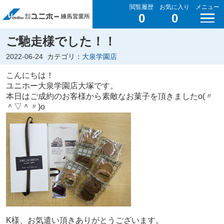
閲覧履歴
お気に入り
メニュー
0
0
ご馳走様でした！！
2022-06-24
カテゴリ：
大泉学園店
こんにちは！
ユニホー大泉学園店大塚です。
本日はご成約のお客様から素敵なお菓子を頂きましたo(〃
＾▽＾〃)o
K様、お気遣い頂きありがとうございます。