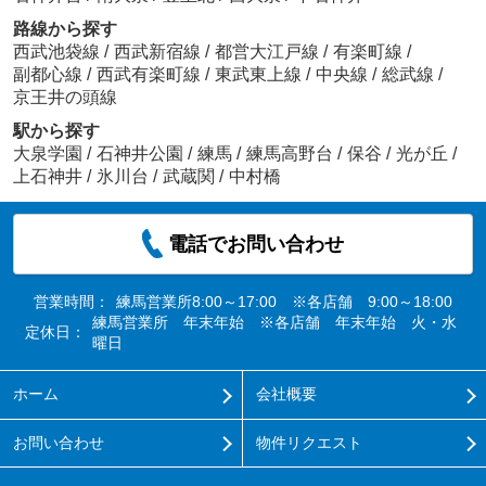
路線から探す
西武池袋線
/
西武新宿線
/
都営大江戸線
/
有楽町線
/
副都心線
/
西武有楽町線
/
東武東上線
/
中央線
/
総武線
/
京王井の頭線
駅から探す
大泉学園
/
石神井公園
/
練馬
/
練馬高野台
/
保谷
/
光が丘
/
上石神井
/
氷川台
/
武蔵関
/
中村橋
電話でお問い合わせ
営業時間：
練馬営業所8:00～17:00 ※各店舗 9:00～18:00
練馬営業所 年末年始 ※各店舗 年末年始 火・水
定休日：
曜日
ホーム
会社概要
お問い合わせ
物件リクエスト