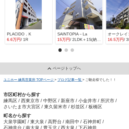
PLACIDO．K
SAINTOPIA－La
6.6万円
/ 1R
15万円
/ 2LDK＋1S(納戸)
16.5万円
/ 
ページトップへ
ユニホー 練馬営業所 TOPページ
>
ブログ記事一覧
>
ご馳走様でした！！
市区町村から探す
練馬区
/
西東京市
/
中野区
/
新座市
/
小金井市
/
所沢市
/
さいたま市大宮区
/
東久留米市
/
杉並区
/
板橋区
町名から探す
大泉学園町
/
東大泉
/
高野台
/
南田中
/
石神井町
/
石神井台
/
南大泉
/
豊玉北
/
西大泉
/
下石神井