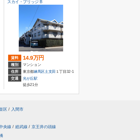
スカイ・ブリッジ B
14.9万円
賃料
種別
マンション
住所
東京都
練馬区
土支田
１丁目32-1
交通
光が丘駅
徒歩21分
並区
/
入間市
中央線
/
総武線
/
京王井の頭線
橋