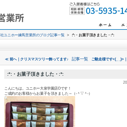
会社ユニホー練馬営業所のブログ記事一覧
>
:*:・お菓子頂きました・:*:
記事一覧
≪ 前へ｜クリスマスツリー飾ってます♪
ご馳走様です<(_ _)>
:*:・お菓子頂きました・:*:
20
こんにちは。ユニホー大泉学園店Oです！
ご成約のお客様からお菓子を頂きました～（‐＾▽＾‐）