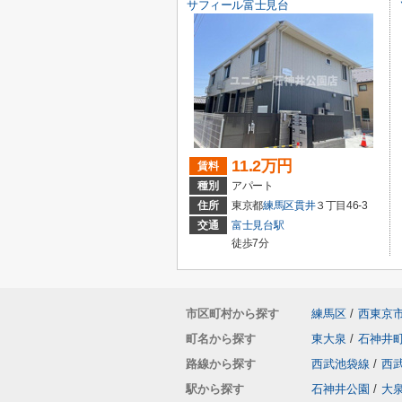
サフィール富士見台
11.2万円
賃料
種別
アパート
住所
東京都
練馬区
貫井
３丁目46-3
交通
富士見台駅
徒歩7分
市区町村から探す
練馬区
/
西東京
町名から探す
東大泉
/
石神井
路線から探す
西武池袋線
/
西
駅から探す
石神井公園
/
大