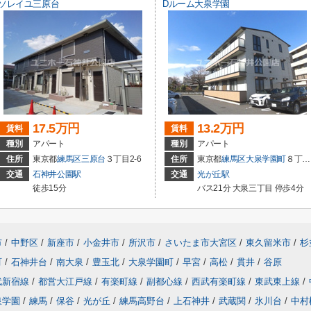
ソレイユ三原台
Dルーム大泉学園
17.5万円
13.2万円
賃料
賃料
種別
アパート
種別
アパート
住所
東京都
練馬区
三原台
３丁目2-6
住所
東京都
練馬区
大泉学園町
８丁目16-20
交通
石神井公園駅
交通
光が丘駅
徒歩15分
バス21分 大泉三丁目 停歩4分
市
/
中野区
/
新座市
/
小金井市
/
所沢市
/
さいたま市大宮区
/
東久留米市
/
杉
町
/
石神井台
/
南大泉
/
豊玉北
/
大泉学園町
/
早宮
/
高松
/
貫井
/
谷原
武新宿線
/
都営大江戸線
/
有楽町線
/
副都心線
/
西武有楽町線
/
東武東上線
/
泉学園
/
練馬
/
保谷
/
光が丘
/
練馬高野台
/
上石神井
/
武蔵関
/
氷川台
/
中村