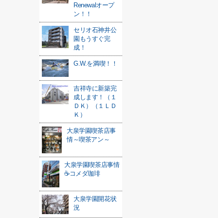
Renewalオープ
ン！！
セリオ石神井公
園もうすぐ完
成！
G.W.を満喫！！
吉祥寺に新築完
成します！（１
ＤＫ）（１ＬＤ
Ｋ）
大泉学園喫茶店事
情～喫茶アン～
大泉学園喫茶店事情
☕コメダ珈琲
大泉学園開花状
況