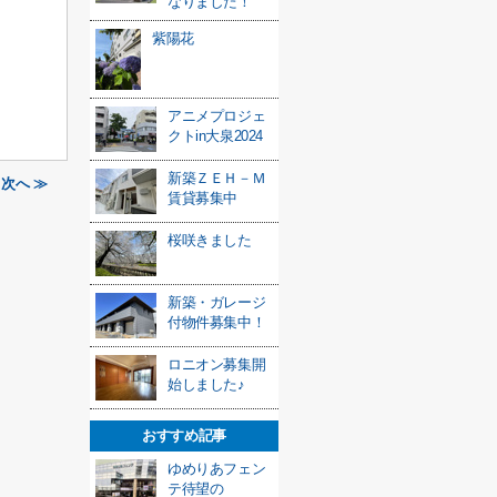
なりました！
紫陽花
アニメプロジェ
クトin大泉2024
新築ＺＥＨ－Ｍ
｜次へ ≫
賃貸募集中
桜咲きました
新築・ガレージ
付物件募集中！
ロニオン募集開
始しました♪
おすすめ記事
ゆめりあフェン
テ待望の