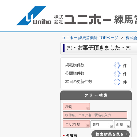
ユニホー 練馬営業所 TOPページ
>
株式
:*:・お菓子頂きました・:*:
掲載物件数
件
公開物件数
件
本日の更新件数
件
種別
エリア| 駅
賃料
面積
-
件該当