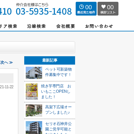
00
00
最新記事
｜次へ ≫
ペット可新築物
件募集中です！
焼き芋専門店 お
21-11-22
いもここOPENし
ました！
高架下広場オー
プンしました♪
セリオ石神井公
園ご見学可能と