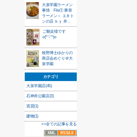
大泉学園ラーメン
事情 File① 豚骨
ラーメン～ エキト
ンの店 ｂｙ 井...
ご馳走様です
o(^▽^)o
牧野博士ゆかりの
商店会めぐり＠大
泉学園
カテゴリ
大泉学園店(45)
石神井公園店(3)
賃貸(1)
建物(1)
>>全ての記事を見る
XML
RSS2.0