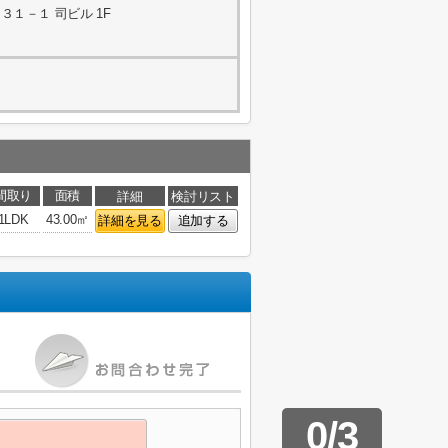
１－１ 司ビル 1F
間取り
面積
詳細
検討リスト
1LDK
43.00㎡
詳細を見る
追加する
0
/
3