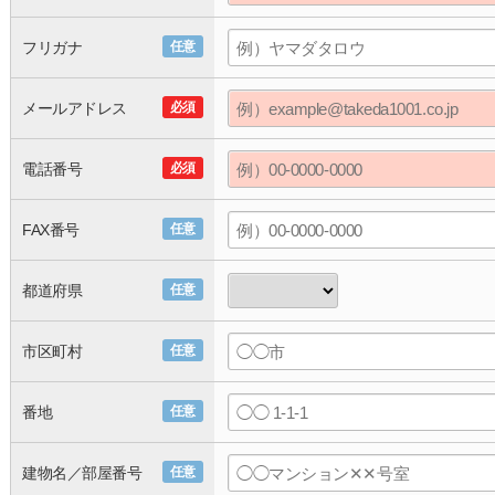
フリガナ
任意
メールアドレス
必須
電話番号
必須
FAX番号
任意
都道府県
任意
市区町村
任意
番地
任意
建物名／部屋番号
任意