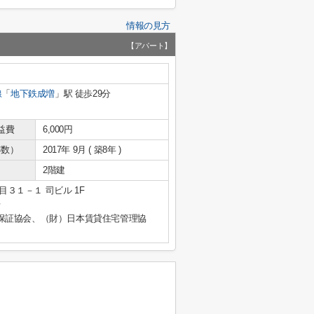
情報の見方
【アパート】
線
「
地下鉄成増
」駅 徒歩29分
益費
6,000円
年数）
2017年 9月 ( 築8年 )
2階建
３１－１ 司ビル 1F
号
保証協会、（財）日本賃貸住宅管理協