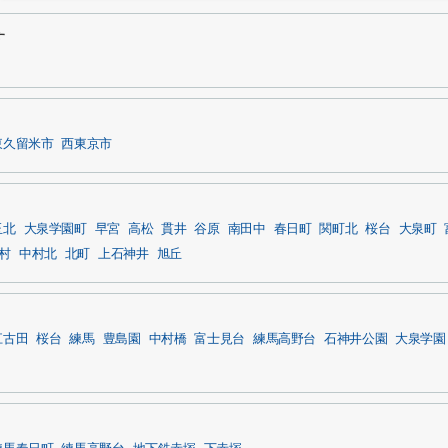
す
東久留米市
西東京市
玉北
大泉学園町
早宮
高松
貫井
谷原
南田中
春日町
関町北
桜台
大泉町
村
中村北
北町
上石神井
旭丘
江古田
桜台
練馬
豊島園
中村橋
富士見台
練馬高野台
石神井公園
大泉学園