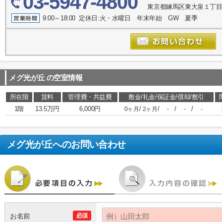
03-5947-4800
東京都練馬区東大泉１丁目３
9:00～18:00 定休日:火・水曜日 年末年始 GW 夏季
メグ光が丘
の空室情報
所在階
賃料
管理費・共益費
敷金/礼金/保証金/償却/敷引
1階
13.5万円
6,000円
/
/
/
/
0ヶ月
2ヶ月
-
-
-
メグ光が丘
へのお問い合わせ
お名前
必須