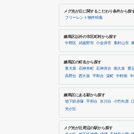
メグ光が丘に関するこだわり条件から探
フリーレント物件特集
練馬区以外の市区町村から探す
中野区
武蔵野市
小金井市
東村山市
練馬区の町名から探す
東大泉
石神井町
石神井台
南大泉
豊
高野台
西大泉
平和台
栄町
中村南
中
練馬区にある駅から探す
地下鉄赤塚
平和台
氷川台
小竹向原
光が丘
メグ光が丘周辺の駅から探す