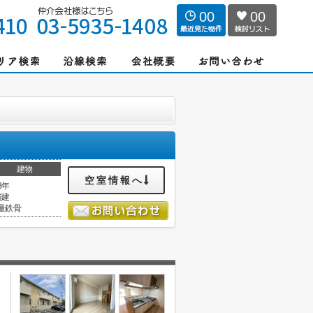
00
00
建物
空室情報へ
8年
階建
量鉄骨