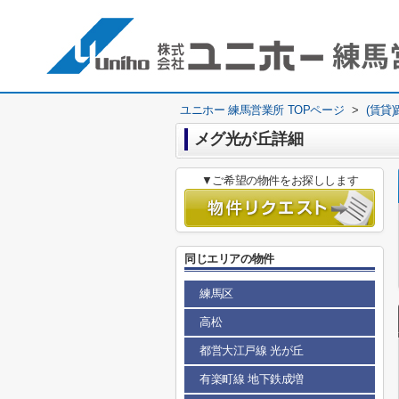
ユニホー 練馬営業所 TOPページ
>
(賃貸
メグ光が丘詳細
▼ご希望の物件をお探しします
同じエリアの物件
練馬区
高松
都営大江戸線 光が丘
有楽町線 地下鉄成増