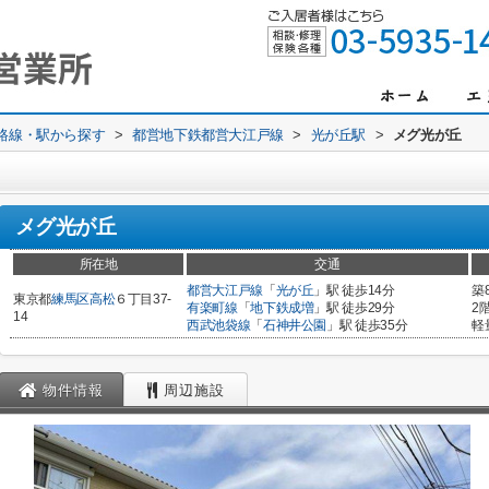
)路線・駅から探す
>
都営地下鉄都営大江戸線
>
光が丘駅
>
メグ光が丘
メグ光が丘
所在地
交通
都営大江戸線
「
光が丘
」駅 徒歩14分
築
東京都
練馬区
高松
６丁目37-
有楽町線
「
地下鉄成増
」駅 徒歩29分
2
14
西武池袋線
「
石神井公園
」駅 徒歩35分
軽
物件情報
周辺施設