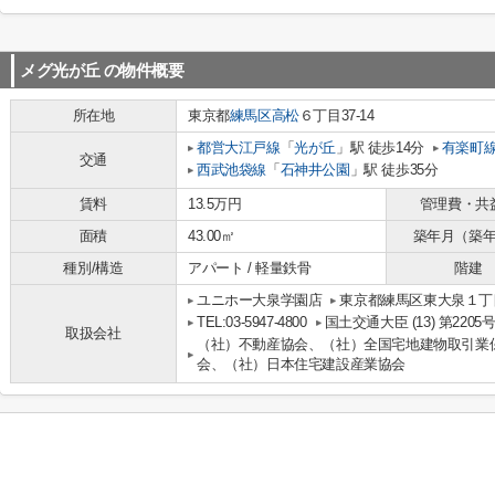
メグ光が丘
の物件概要
所在地
東京都
練馬区
高松
６丁目37-14
都営大江戸線
「
光が丘
」駅 徒歩14分
有楽町
交通
西武池袋線
「
石神井公園
」駅 徒歩35分
賃料
13.5万円
管理費・共
面積
43.00㎡
築年月（築
種別/構造
アパート / 軽量鉄骨
階建
ユニホー大泉学園店
東京都練馬区東大泉１丁目
TEL:03-5947-4800
国土交通大臣 (13) 第2205
取扱会社
（社）不動産協会、（社）全国宅地建物取引業
会、（社）日本住宅建設産業協会