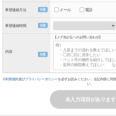
メール
電話
希望連絡方法
任意
希望連絡時間
任意
【メグ光が丘へのお問い合わせ】
内容
任意
※
利用規約
及び
プライバシーポリシー
を必ずお読みください。左記内容に同
い。
未入力項目があります