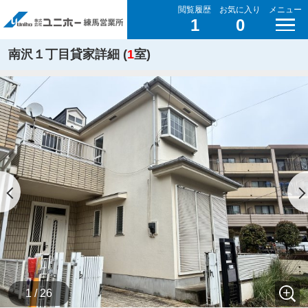
閲覧履歴
お気に入り
メニュー
1
0
南沢１丁目貸家詳細 (
1
室)
1 / 26