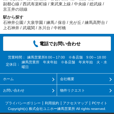
副都心線
/
西武有楽町線
/
東武東上線
/
中央線
/
総武線
/
京王井の頭線
駅から探す
石神井公園
/
大泉学園
/
練馬
/
保谷
/
光が丘
/
練馬高野台
/
上石神井
/
武蔵関
/
氷川台
/
中村橋
電話でお問い合わせ
営業時間：
練馬営業所8:00～17:00 ※各店舗 9:00～18:00
練馬営業所 年末年始 ※各店舗 年末年始 火・水
定休日：
曜日
ホーム
会社概要
お問い合わせ
物件リクエスト
プライバシーポリシー
利用規約
アクセスマップ
PCサイト
Copyright(c) 株式会社ユニホー練馬営業所 All rights reserved.