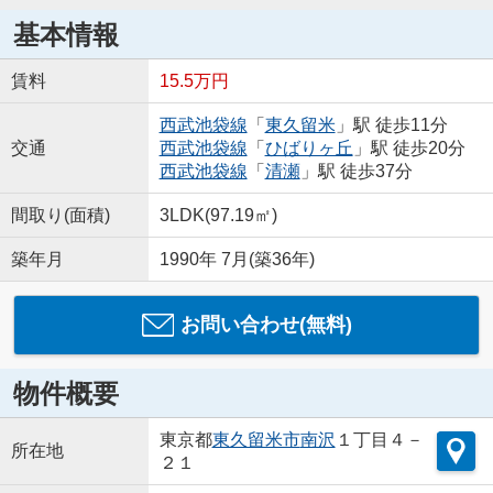
基本情報
賃料
15.5万円
西武池袋線
「
東久留米
」駅 徒歩11分
交通
西武池袋線
「
ひばりヶ丘
」駅 徒歩20分
西武池袋線
「
清瀬
」駅 徒歩37分
間取り(面積)
3LDK(97.19㎡)
築年月
1990年 7月(築36年)
お問い合わせ(無料)
物件概要
東京都
東久留米市
南沢
１丁目４－
所在地
２１