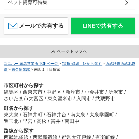
ペット飼育可特集
メールで共有する
LINEで共有する
ページトップへ
ユニホー 練馬営業所 TOPページ
>
(賃貸)路線・駅から探す
>
西武鉄道西武池袋
線
>
東久留米駅
>
南沢１丁目貸家
市区町村から探す
練馬区
/
西東京市
/
中野区
/
新座市
/
小金井市
/
所沢市
/
さいたま市大宮区
/
東久留米市
/
入間市
/
武蔵野市
町名から探す
東大泉
/
石神井町
/
石神井台
/
南大泉
/
大泉学園町
/
豊玉北
/
早宮
/
高松
/
貫井
/
南田中
路線から探す
西武池袋線
/
西武新宿線
/
都営大江戸線
/
有楽町線
/