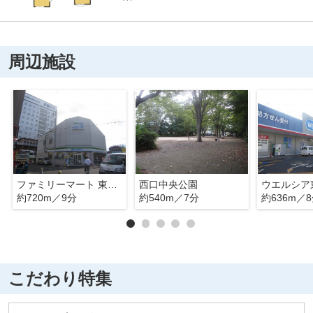
周辺施設
ファミリーマート 東久留米本町一丁目店
西口中央公園
約720m／9分
約540m／7分
約636m／
こだわり特集