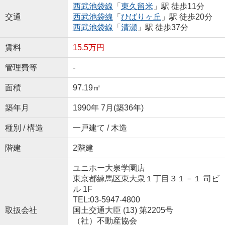
西武池袋線
「
東久留米
」駅 徒歩11分
交通
西武池袋線
「
ひばりヶ丘
」駅 徒歩20分
西武池袋線
「
清瀬
」駅 徒歩37分
賃料
15.5万円
管理費等
-
面積
97.19㎡
築年月
1990年 7月(築36年)
種別 / 構造
一戸建て / 木造
階建
2階建
ユニホー大泉学園店
東京都練馬区東大泉１丁目３１－１ 司ビ
ル 1F
TEL:03-5947-4800
取扱会社
国土交通大臣 (13) 第2205号
（社）不動産協会