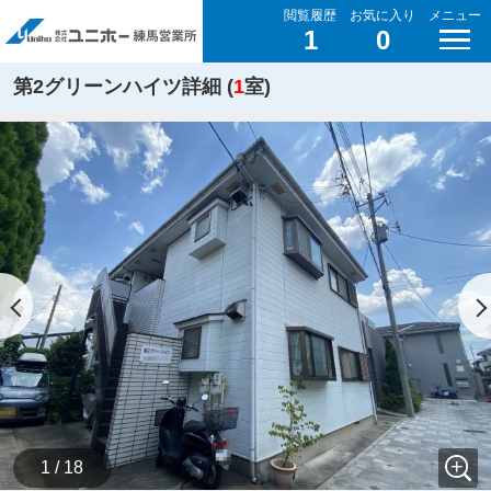
閲覧履歴
お気に入り
メニュー
1
0
第2グリーンハイツ詳細 (
1
室)
1 / 18