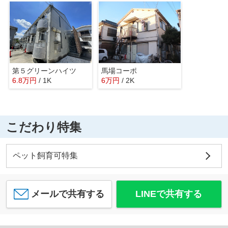
第５グリーンハイツ
馬場コーポ
6.8
万
円
/ 1K
6
万
円
/ 2K
こだわり特集
ペット飼育可特集
メールで共有する
LINEで共有する