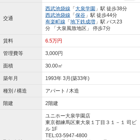
西武池袋線
「
大泉学園
」駅 徒歩38分
西武池袋線
「
保谷
」駅 徒歩44分
交通
有楽町線
「
地下鉄成増
」駅 バス23
分 「大泉風致地区」 停歩7分
賃料
6.5万円
管理費等
3,000円
面積
30.00㎡
築年月
1993年 3月(築33年)
種別 / 構造
アパート / 木造
階建
2階建
ユニホー大泉学園店
東京都練馬区東大泉１丁目３１－１ 司ビ
ル 1F
TEL:03-5947-4800