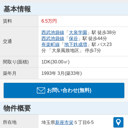
基本情報
賃料
6.5万円
西武池袋線
「
大泉学園
」駅 徒歩38分
西武池袋線
「
保谷
」駅 徒歩44分
交通
有楽町線
「
地下鉄成増
」駅 バス23
分 「大泉風致地区」 停歩7分
間取り(面積)
1DK(30.00㎡)
築年月
1993年 3月(築33年)
お問い合わせ(無料)
物件概要
所在地
埼玉県
新座市
栄
５丁目6-5