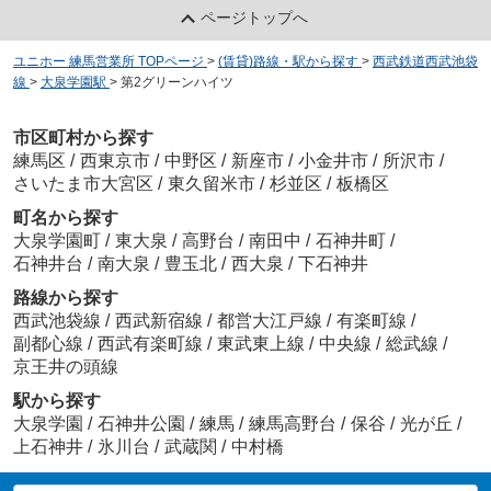
ページトップへ
ユニホー 練馬営業所 TOPページ
>
(賃貸)路線・駅から探す
>
西武鉄道西武池袋
線
>
大泉学園駅
>
第2グリーンハイツ
市区町村から探す
練馬区
/
西東京市
/
中野区
/
新座市
/
小金井市
/
所沢市
/
さいたま市大宮区
/
東久留米市
/
杉並区
/
板橋区
町名から探す
大泉学園町
/
東大泉
/
高野台
/
南田中
/
石神井町
/
石神井台
/
南大泉
/
豊玉北
/
西大泉
/
下石神井
路線から探す
西武池袋線
/
西武新宿線
/
都営大江戸線
/
有楽町線
/
副都心線
/
西武有楽町線
/
東武東上線
/
中央線
/
総武線
/
京王井の頭線
駅から探す
大泉学園
/
石神井公園
/
練馬
/
練馬高野台
/
保谷
/
光が丘
/
上石神井
/
氷川台
/
武蔵関
/
中村橋