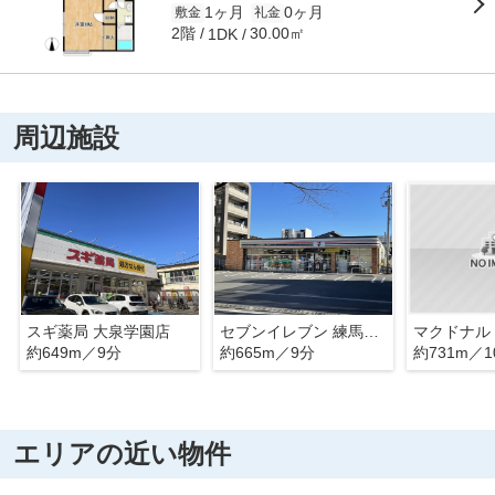
1ヶ月
0ヶ月
敷金
礼金
2階
30.00㎡
1DK
周辺施設
スギ薬局 大泉学園店
セブンイレブン 練馬大泉学園通り店
約649m／9分
約665m／9分
約731m／1
エリアの近い物件