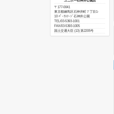
ユニホー石神井公園店
〒177-0041
東京都練馬区石神井町７丁目1-
10 ﾊﾟｰｸｽﾃｰｼﾞ石神井公園
TEL/03-5393-1001
FAX/03-5393-1005
国土交通大臣 (13) 第2205号