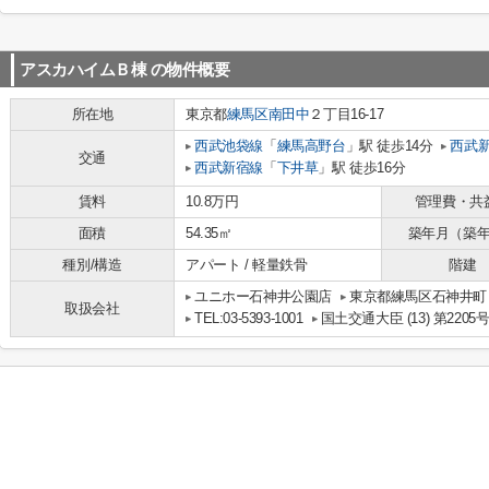
アスカハイムＢ棟
の物件概要
所在地
東京都
練馬区
南田中
２丁目16-17
西武池袋線
「
練馬高野台
」駅 徒歩14分
西武
交通
西武新宿線
「
下井草
」駅 徒歩16分
賃料
10.8万円
管理費・共
面積
54.35㎡
築年月（築
種別/構造
アパート / 軽量鉄骨
階建
ユニホー石神井公園店
東京都練馬区石神井町７丁目
取扱会社
TEL:03-5393-1001
国土交通大臣 (13) 第2205