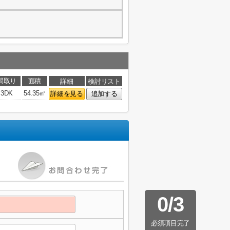
間取り
面積
詳細
検討リスト
3DK
54.35㎡
詳細を見る
追加する
0
/
3
必須項目完了