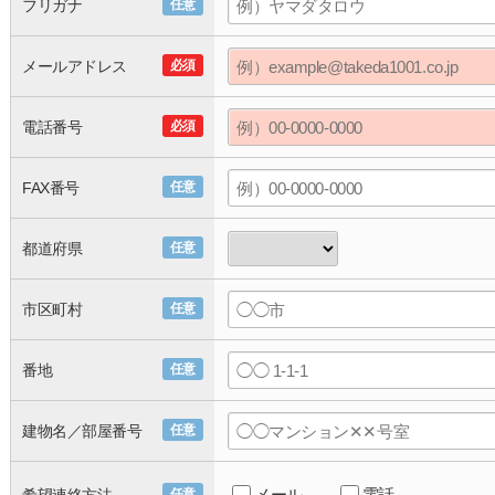
フリガナ
任意
メールアドレス
必須
電話番号
必須
FAX番号
任意
都道府県
任意
市区町村
任意
番地
任意
建物名／部屋番号
任意
メール
電話
任意