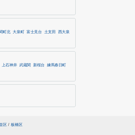
関町北
大泉町
富士見台
土支田
西大泉
上石神井
武蔵関
新桜台
練馬春日町
並区
/
板橋区