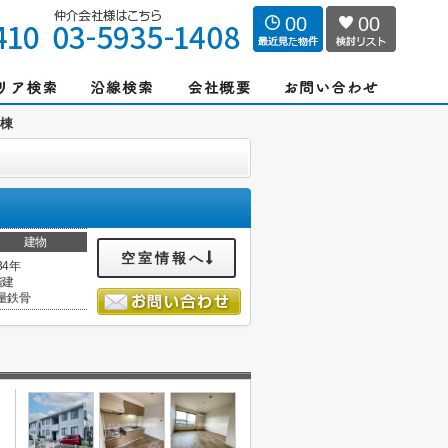
00
00
Ｂ棟
建物
空室情報へ
34年
階建
量鉄骨