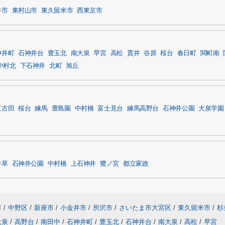
井市
東村山市
東久留米市
西東京市
神井町
石神井台
豊玉北
南大泉
早宮
高松
貫井
谷原
桜台
春日町
関町南
中村北
下石神井
北町
旭丘
江古田
桜台
練馬
豊島園
中村橋
富士見台
練馬高野台
石神井公園
大泉学園
井草
石神井公園
中村橋
上石神井
鷺ノ宮
都立家政
市
/
中野区
/
新座市
/
小金井市
/
所沢市
/
さいたま市大宮区
/
東久留米市
/
杉
大泉
/
高野台
/
南田中
/
石神井町
/
豊玉北
/
石神井台
/
南大泉
/
高松
/
早宮