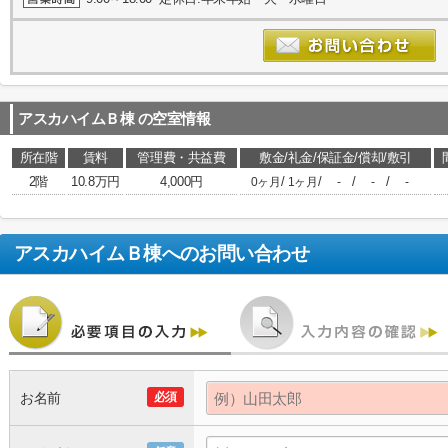
アスカハイムＢ棟
の空室情報
所在階
賃料
管理費・共益費
敷金/礼金/保証金/償却/敷引
2階
10.8万円
4,000円
/
/
/
/
0ヶ月
1ヶ月
-
-
-
アスカハイムＢ棟
へのお問い合わせ
お名前
必須