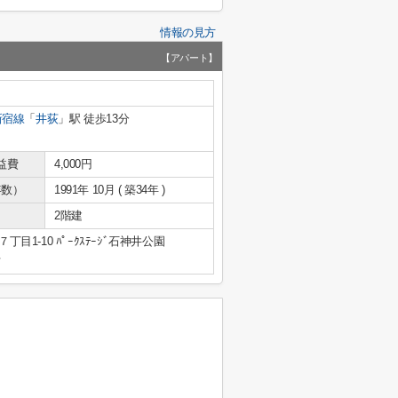
情報の見方
【アパート】
新宿線
「
井荻
」駅 徒歩13分
益費
4,000円
年数）
1991年 10月 ( 築34年 )
2階建
1-10 ﾊﾟｰｸｽﾃｰｼﾞ石神井公園
号