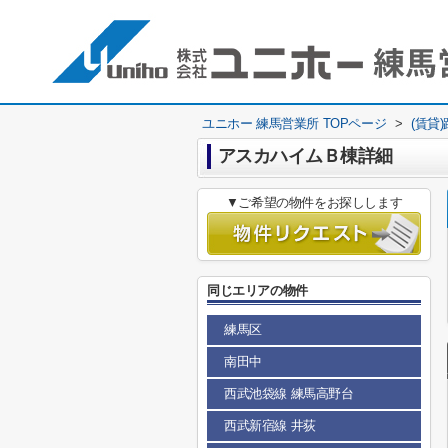
ユニホー 練馬営業所 TOPページ
>
(賃貸
アスカハイムＢ棟詳細
▼ご希望の物件をお探しします
同じエリアの物件
練馬区
南田中
西武池袋線 練馬高野台
西武新宿線 井荻