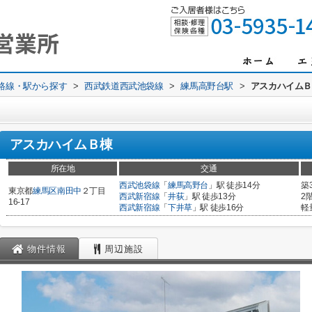
)路線・駅から探す
>
西武鉄道西武池袋線
>
練馬高野台駅
>
アスカハイム
アスカハイムＢ棟
所在地
交通
西武池袋線
「
練馬高野台
」駅 徒歩14分
築
東京都
練馬区
南田中
２丁目
西武新宿線
「
井荻
」駅 徒歩13分
2
16-17
西武新宿線
「
下井草
」駅 徒歩16分
軽
物件情報
周辺施設