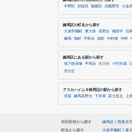
中野区
杉並区
板橋区
武蔵野市
小金
練馬区の町名から探す
大泉学園町
東大泉
高野台
南田中
石
練馬
旭町
平和台
栄町
中村南
中村
練馬区にある駅から探す
地下鉄赤塚
平和台
氷川台
小竹向原
光が丘
アスカハイムＢ棟周辺の駅から探す
井荻
練馬高野台
下井草
富士見台
上
市区町村から探す
練馬区
/
西東京
町名から探す
大泉学園町
/
東