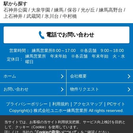
駅から探す
石神井公園
/
大泉学園
/
練馬
/
保谷
/
光が丘
/
練馬高野台
/
上石神井
/
武蔵関
/
氷川台
/
中村橋
電話でお問い合わせ
営業時間：
練馬営業所8:00～17:00 ※各店舗 9:00～18:00
練馬営業所 年末年始 ※各店舗 年末年始 火・水
定休日：
曜日
ホーム
会社概要
お問い合わせ
物件リクエスト
プライバシーポリシー
利用規約
アクセスマップ
PCサイト
Copyright(c) 株式会社ユニホー練馬営業所 All rights reserved.
当サイトでは、お客様の当サイト利用状況把握、サービス向上検討を目的と
して、クッキー（Cookie）を使用しています。
詳しくは、当社の
「Cookieの取扱いについて」
をご確認ください。