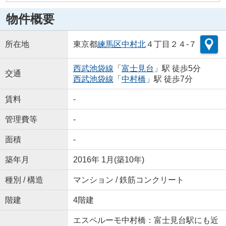
物件概要
所在地
東京都
練馬区
中村北
４丁目２４-７
西武池袋線
「
富士見台
」駅 徒歩5分
交通
西武池袋線
「
中村橋
」駅 徒歩7分
賃料
-
管理費等
-
面積
-
築年月
2016年 1月(築10年)
種別 / 構造
マンション / 鉄筋コンクリート
階建
4階建
エスペルーモ中村橋：富士見台駅にも近