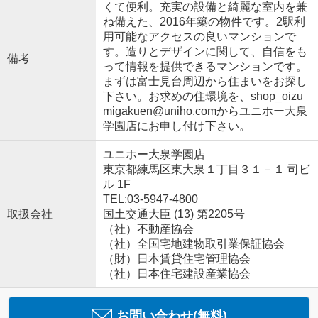
くて便利。充実の設備と綺麗な室内を兼
ね備えた、2016年築の物件です。2駅利
用可能なアクセスの良いマンションで
す。造りとデザインに関して、自信をも
備考
って情報を提供できるマンションです。
まずは富士見台周辺から住まいをお探し
下さい。お求めの住環境を、shop_oizu
migakuen@uniho.comからユニホー大泉
学園店にお申し付け下さい。
ユニホー大泉学園店
東京都練馬区東大泉１丁目３１－１ 司ビ
ル 1F
TEL:03-5947-4800
取扱会社
国土交通大臣 (13) 第2205号
（社）不動産協会
（社）全国宅地建物取引業保証協会
（財）日本賃貸住宅管理協会
（社）日本住宅建設産業協会
お問い合わせ(無料)