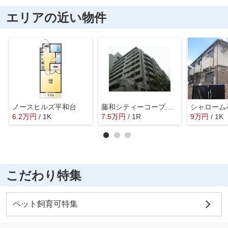
エリアの近い物件
ノースヒルズ平和台
藤和シティーコープ練馬
シャローム
6.2
万
円
/ 1K
7.5
万
円
/ 1R
9
万
円
/ 1K
こだわり特集
ペット飼育可特集