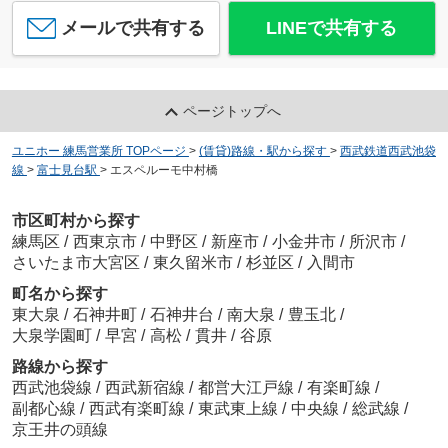
メールで共有する
LINEで共有する
ページトップへ
ユニホー 練馬営業所 TOPページ
>
(賃貸)路線・駅から探す
>
西武鉄道西武池袋
線
>
富士見台駅
>
エスペルーモ中村橋
市区町村から探す
練馬区
/
西東京市
/
中野区
/
新座市
/
小金井市
/
所沢市
/
さいたま市大宮区
/
東久留米市
/
杉並区
/
入間市
町名から探す
東大泉
/
石神井町
/
石神井台
/
南大泉
/
豊玉北
/
大泉学園町
/
早宮
/
高松
/
貫井
/
谷原
路線から探す
西武池袋線
/
西武新宿線
/
都営大江戸線
/
有楽町線
/
副都心線
/
西武有楽町線
/
東武東上線
/
中央線
/
総武線
/
京王井の頭線