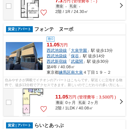
7.3
万
円
(管理費等：- )
敷金
-
礼金
-
2階 / 1R / 24.30㎡
フォンテ ヌーボ
賃貸 | アパート
敷0
11.05
万円
西武池袋線
「
大泉学園
」駅 徒歩13分
西武池袋線
「
保谷
」駅 徒歩14分
西武新宿線
「
武蔵関
」駅 徒歩30分
築4年 / 40.08㎡
東京都
練馬区
南大泉
４丁目１９－２
住みやすさが満載でイチオシのアパートはこちらです。駅近くに立地する物
件で、徒歩13分程でアクセスできます。新しいのでこだわりの多い方にもお
すすめの築浅物件です。当社では、大...
11.05
万
円
(管理費等：3,500円 )
0ヶ月
2ヶ月
敷金
礼金
2階 / 1LDK / 40.08㎡
らいとあっぷ
賃貸 | アパート