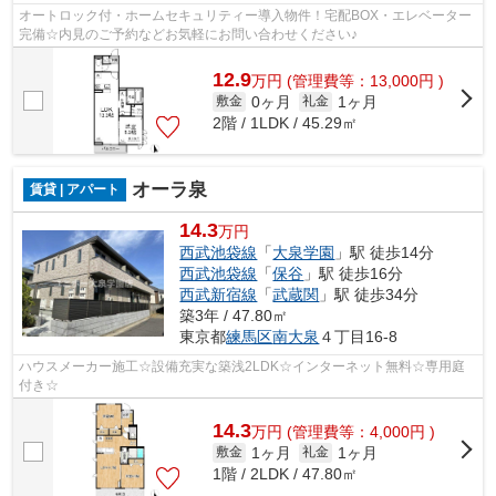
オートロック付・ホームセキュリティー導入物件！宅配BOX・エレベーター
完備☆内見のご予約などお気軽にお問い合わせください♪
12.9
万
円
(管理費等：13,000円 )
0ヶ月
1ヶ月
敷金
礼金
2階 / 1LDK / 45.29㎡
オーラ泉
賃貸 | アパート
14.3
万円
西武池袋線
「
大泉学園
」駅 徒歩14分
西武池袋線
「
保谷
」駅 徒歩16分
西武新宿線
「
武蔵関
」駅 徒歩34分
築3年 / 47.80㎡
東京都
練馬区
南大泉
４丁目16-8
ハウスメーカー施工☆設備充実な築浅2LDK☆インターネット無料☆専用庭
付き☆
14.3
万
円
(管理費等：4,000円 )
1ヶ月
1ヶ月
敷金
礼金
1階 / 2LDK / 47.80㎡