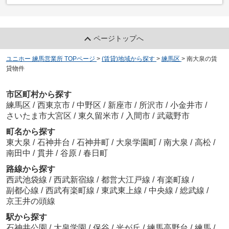
ページトップへ
ユニホー 練馬営業所 TOPページ
>
(賃貸)地域から探す
>
練馬区
>
南大泉の賃
貸物件
市区町村から探す
練馬区
/
西東京市
/
中野区
/
新座市
/
所沢市
/
小金井市
/
さいたま市大宮区
/
東久留米市
/
入間市
/
武蔵野市
町名から探す
東大泉
/
石神井台
/
石神井町
/
大泉学園町
/
南大泉
/
高松
/
南田中
/
貫井
/
谷原
/
春日町
路線から探す
西武池袋線
/
西武新宿線
/
都営大江戸線
/
有楽町線
/
副都心線
/
西武有楽町線
/
東武東上線
/
中央線
/
総武線
/
京王井の頭線
駅から探す
石神井公園
/
大泉学園
/
保谷
/
光が丘
/
練馬高野台
/
練馬
/