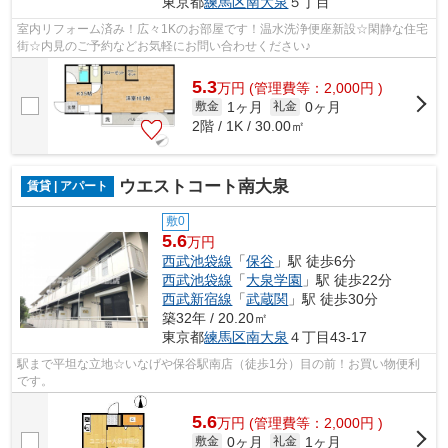
東京都
練馬区
南大泉
５丁目
室内リフォーム済み！広々1Kのお部屋です！温水洗浄便座新設☆閑静な住宅
街☆内見のご予約などお気軽にお問い合わせください♪
5.3
万
円
(管理費等：2,000円 )
1ヶ月
0ヶ月
敷金
礼金
2階 / 1K / 30.00㎡
ウエストコート南大泉
賃貸 | アパート
敷0
5.6
万円
西武池袋線
「
保谷
」駅 徒歩6分
西武池袋線
「
大泉学園
」駅 徒歩22分
西武新宿線
「
武蔵関
」駅 徒歩30分
築32年 / 20.20㎡
東京都
練馬区
南大泉
４丁目43-17
駅まで平坦な立地☆いなげや保谷駅南店（徒歩1分）目の前！お買い物便利
です。
5.6
万
円
(管理費等：2,000円 )
0ヶ月
1ヶ月
敷金
礼金