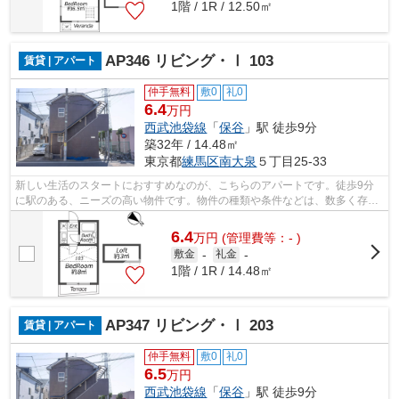
1階 / 1R / 12.50㎡
AP346 リビング・Ⅰ 103
賃貸 | アパート
仲手無料
敷0
礼0
6.4
万円
西武池袋線
「
保谷
」駅 徒歩9分
築32年 / 14.48㎡
東京都
練馬区
南大泉
５丁目25-33
新しい生活のスタートにおすすめなのが、こちらのアパートです。徒歩9分
に駅のある、ニーズの高い物件です。物件の種類や条件などは、数多く存在
します。お客さまのご希望により近い物...
6.4
万
円
(管理費等：- )
敷金
-
礼金
-
1階 / 1R / 14.48㎡
AP347 リビング・Ⅰ 203
賃貸 | アパート
仲手無料
敷0
礼0
6.5
万円
西武池袋線
「
保谷
」駅 徒歩9分