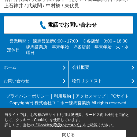
上石神井
/
武蔵関
/
中村橋
/
東伏見
電話でお問い合わせ
営業時間：
練馬営業所8:00～17:00 ※各店舗 9:00～18:00
練馬営業所 年末年始 ※各店舗 年末年始 火・水
定休日：
曜日
ホーム
会社概要
お問い合わせ
物件リクエスト
プライバシーポリシー
利用規約
アクセスマップ
PCサイト
Copyright(c) 株式会社ユニホー練馬営業所 All rights reserved.
当サイトでは、お客様の当サイト利用状況把握、サービス向上検討を目的と
して、クッキー（Cookie）を使用しています。
詳しくは、当社の
「Cookieの取扱いについて」
をご確認ください。
閉じる