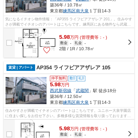
築36年 / 10.78㎡
東京都
練馬区
南大泉
１丁目14-3
気になるイチオシ物件情報：「AP355 ライフピアアザレア 201」。住みやす
さが満載でイチオシのアパートはこちらです。練馬区にある物件なら武蔵関
で検索を。気になる物件がありました...
5.98
万
円
(管理費等：- )
敷金
-
礼金
-
2階 / 1R / 10.78㎡
AP354 ライフピアアザレア 105
賃貸 | アパート
仲手無料
敷0
礼0
5.98
万円
西武新宿線
「
武蔵関
」駅 徒歩18分
築36年 / 12.50㎡
東京都
練馬区
南大泉
１丁目14-3
住みやすさが満載でイチオシのアパートはこちらです。ユニホー大泉学園店
に住まい探しをお任せ下さい。多種多様な賃貸情報を取り扱っておりますの
で、まずは03-5947-4800へご連絡をお...
5.98
万
円
(管理費等：- )
敷金
-
礼金
-