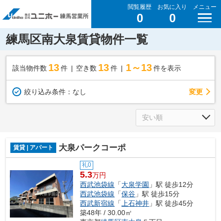
閲覧履歴
お気に入り
メニュー
0
0
練馬区南大泉賃貸物件一覧
13
13
1～13
該当物件数
件
空き数
件
件を表示
変更
絞り込み条件：
なし
大泉パークコーポ
賃貸 | アパート
礼0
5.3
万円
西武池袋線
「
大泉学園
」駅 徒歩12分
西武池袋線
「
保谷
」駅 徒歩15分
西武新宿線
「
上石神井
」駅 徒歩45分
築48年 / 30.00㎡