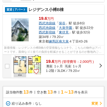
レジデンス小榑B棟
賃貸 | アパート
19.6
万円
西武池袋線
「
保谷
」駅 徒歩8分
西武池袋線
「
大泉学園
」駅 徒歩22分
西武新宿線
「
東伏見
」駅 徒歩32分
築34年 / 79.20㎡
東京都
練馬区
南大泉
４丁目43-26
新着情報：レジデンス小榑B棟の空室情報ならコチラ。こちらの物件はアパ
ートです。面倒なゴミ捨ての負担を軽減させることができるのが敷地内ごみ
置き場の魅力です。自走式駐車場がある...
19.6
万
円
(管理費等：2,000円 )
1ヶ月
1ヶ月
敷金
礼金
1-2階 / 3LDK / 79.20㎡
13
13
1～13
該当物件数
件
空き数
件
件を表示
変更
絞り込み条件：
なし