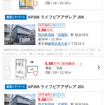
2階 / 1K / 20.20㎡
AP356 ライフピアアザレア 205
賃貸 | アパート
仲手無料
敷0
礼0
5.98
万円
西武新宿線
「
武蔵関
」駅 徒歩18分
築36年 / 12.50㎡
東京都
練馬区
南大泉
１丁目14-3
練馬区周辺にある物件をお求めの方は「AP356 ライフピアアザレア 205」は
いかがでしょうか。新しい生活にお勧めなのが、こちらのアパートです。武
蔵関近くなら、通勤や通学で不便を感...
5.98
万
円
(管理費等：- )
敷金
-
礼金
-
2階 / 1R / 12.50㎡
AP355 ライフピアアザレア 201
賃貸 | アパート
仲手無料
敷0
礼0
5.98
万円
西武新宿線
「
武蔵関
」駅 徒歩18分