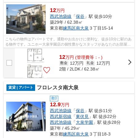
12
万円
西武池袋線
「
保谷
」駅 徒歩10分
築29年 / 62.38㎡
東京都
練馬区
南大泉
３丁目15-14
こちらの物件はアパートです。通勤やお出かけに便利な、徒歩10分に駅のあ
る物件です。ユニホー大泉学園店の個性豊かなスタッフがあなたのお部屋探
しを楽しくサポート致します。ご依頼...
12
万
円
(管理費等：- )
12万円
12万円
敷金
礼金
2階 / 2LDK / 62.38㎡
フロレスタ南大泉
賃貸 | アパート
敷0
12.9
万円
西武池袋線
「
保谷
」駅 徒歩11分
西武新宿線
「
東伏見
」駅 徒歩22分
西武池袋線
「
大泉学園
」駅 徒歩28分
築7年 / 45.29㎡
東京都
練馬区
南大泉
３丁目18-3