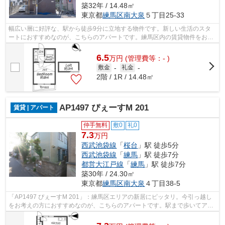
築32年 / 14.48㎡
東京都
練馬区
南大泉
５丁目25-33
幅広い層に好評な、駅から徒歩9分に立地する物件です。新しい生活のスタ
ートにおすすめなのが、こちらのアパートです。練馬区内の賃貸物件をお探
しなら、保谷周辺はいかがですか。ご要...
6.5
万
円
(管理費等：- )
敷金
-
礼金
-
2階 / 1R / 14.48㎡
AP1497 ぴぇーすM 201
賃貸 | アパート
仲手無料
敷0
礼0
7.3
万円
西武池袋線
「
桜台
」駅 徒歩5分
西武池袋線
「
練馬
」駅 徒歩7分
都営大江戸線
「
練馬
」駅 徒歩7分
築30年 / 24.30㎡
東京都
練馬区
南大泉
４丁目38-5
「AP1497 ぴぇーすM 201」：練馬区エリアの新居にピッタリ。今引っ越し
をお考えの方におすすめなのが、こちらのアパートです。駅まで歩いてアク
セスできる、徒歩5分の距離に立地する物...