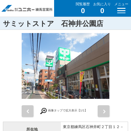
閲覧履歴
お気に入り
メニュー
0
0
サミットストア 石神井公園店
前
次
画像タップで拡大表示【
1
/1】
東京都練馬区石神井町２丁目１２－
所在地