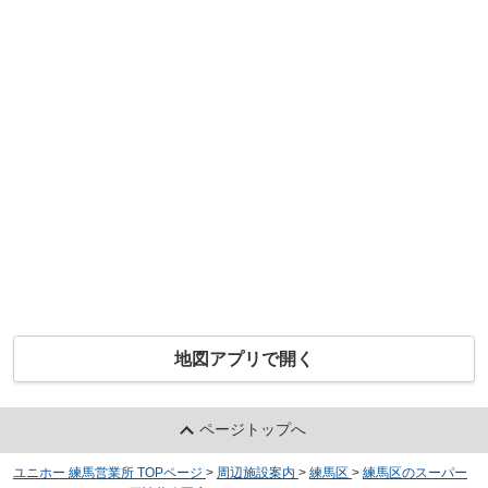
地図アプリで開く
ページトップへ
ユニホー 練馬営業所 TOPページ
>
周辺施設案内
>
練馬区
>
練馬区のスーパー