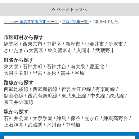
ページトップへ
ユニホー 練馬営業所 TOPページ
>
ブログ記事一覧
>
ご馳走様でした。
市区町村から探す
練馬区
/
西東京市
/
中野区
/
新座市
/
小金井市
/
所沢市
/
さいたま市大宮区
/
東久留米市
/
入間市
/
武蔵野市
町名から探す
東大泉
/
石神井町
/
石神井台
/
南大泉
/
豊玉北
/
大泉学園町
/
早宮
/
高松
/
貫井
/
谷原
路線から探す
西武池袋線
/
西武新宿線
/
都営大江戸線
/
有楽町線
/
副都心線
/
西武有楽町線
/
東武東上線
/
中央線
/
総武線
/
京王井の頭線
駅から探す
石神井公園
/
大泉学園
/
練馬
/
保谷
/
光が丘
/
練馬高野台
/
上石神井
/
武蔵関
/
氷川台
/
中村橋